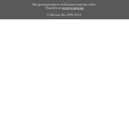
Вы просматриваете мобильную версию сайта.
Перейти на
полную версию
© Murzim.Ru 2009-2015.