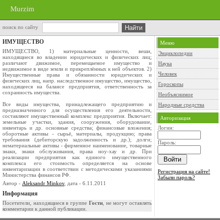
Murzim
поиск по сайту
ИМУЩЕСТВО
Меню
ИМУЩЕСТВО, 1) материальные ценности, веши,
Энциклопедии
находящиеся во владении юридических и физических лиц;
различают движимое, перемещаемое имущество и
Наука
недвижимое в виде земли и прикреплённых к ней объектов. 2)
Человек
Имущественные права и обязанности юридических и
физических лиц, напр. наследственное имущество, имущество,
Гороскопы
находящееся на балансе предприятия, ответственность за
сохранность имущества.
Необъяснимое
Все виды имущества, принадлежащего предприятию и
Народные средства
предназначенного для осуществления его деятельности,
составляют имущественный комплекс предприятия. Включает:
Авторизация
земельные участки, здания, сооружения, оборудование,
инвентарь и др. основные средства; финансовые вложения;
Логин:
оборотные активы - сырьё, материалы, продукцию; права
требования (дебиторскую задолженность и др.); долги;
Пароль:
нематериальные активы - фирменное наименование, товарные
знаки, знаки обслуживания, права ноу-хау и др. При
реализации предприятия как единого имущественного
комплекса его стоимость определяется на основе
инвентаризации в соответствии с методическими указаниями
Регистрация на сайте!
Министерства финансов РФ.
Забыли пароль?
Автор -
Aleksandr Minkov
, дата - 6.11.2011
Информация
Посетители, находящиеся в группе
Гости
, не могут оставлять
комментарии к данной публикации.