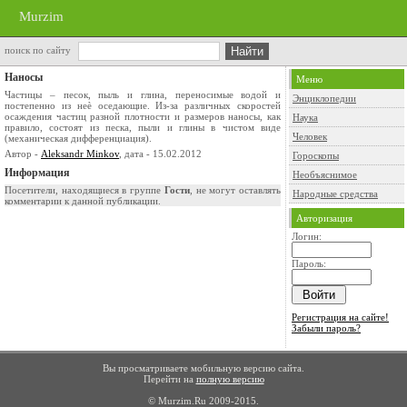
Murzim
поиск по сайту
Наносы
Меню
Частицы – песок, пыль и глина, переносимые водой и
Энциклопедии
постепенно из неѐ оседающие. Из-за различных скоростей
осаждения частиц разной плотности и размеров наносы, как
Наука
правило, состоят из песка, пыли и глины в чистом виде
Человек
(механическая дифференциация).
Автор -
Aleksandr Minkov
, дата - 15.02.2012
Гороскопы
Информация
Необъяснимое
Посетители, находящиеся в группе
Гости
, не могут оставлять
Народные средства
комментарии к данной публикации.
Авторизация
Логин:
Пароль:
Регистрация на сайте!
Забыли пароль?
Вы просматриваете мобильную версию сайта.
Перейти на
полную версию
© Murzim.Ru 2009-2015.