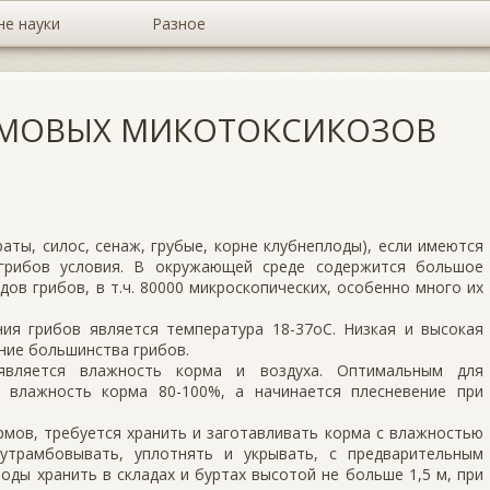
не науки
Разное
РМОВЫХ МИКОТОКСИКОЗОВ
ты, силос, сенаж, грубые, корне клубнеплоды), если имеются
 грибов условия. В окружающей среде содержится большое
дов грибов, в т.ч. 80000 микроскопических, особенно много их
я грибов является температура 18-37оС. Низкая и высокая
ние большинства грибов.
является влажность корма и воздуха. Оптимальным для
 влажность корма 80-100%, а начинается плесневение при
рмов, требуется хранить и заготавливать корма с влажностью
трамбовывать, уплотнять и укрывать, с предварительным
оды хранить в складах и буртах высотой не больше 1,5 м, при