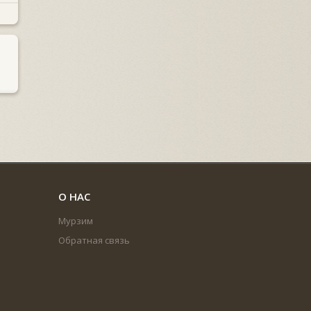
О НАС
Мурзим
Обратная связь