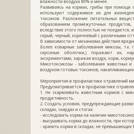
влажности воздуха 80% и менее.
Развиваясь на кормах, грибы при помощи 
используют содержимое их для жизнедея
токсинов. Разложение питательных вещест
образованием промежуточных продуктов,
вследствие этого полностью не поедается, 
серый, черный, коричневый с различными от
В зависимости от механизма действия вредны
Более коварные заболевания микозы, т.к. г
серозные оболочки,) поражают их, на
экскрементами, заражая воздух, корм, корму
Микотоксикозы - заболевания животных и 
воздухом готовых токсинов, накапливающихс
Мероприятия в профилактике отравлений ми
Предусматривается в профилактике отравле
1. Не скармливать животным кормов с мик
продуктивность.
2. Создать условия, предупреждающие развити
складах, скирдах и стогах.
- исследовать корма на наличие микотоксино
- высушивать корма до влажности, при котор
- хранить корма в складах, не превышающих