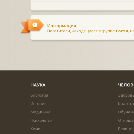
Информация
Посетители, находящиеся в группе
Гости
, 
НАУКА
ЧЕЛОВ
Биология
Здоров
История
Красота
Медицина
Обучен
Психология
Отноше
Химия
Религия