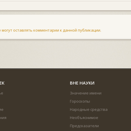
не могут оставлять комментарии к данной публикации.
ЕК
ВНЕ НАУКИ
ье
Значение имени
Гороскопы
ие
Народные средства
ния
Необъяснимое
Предсказатели