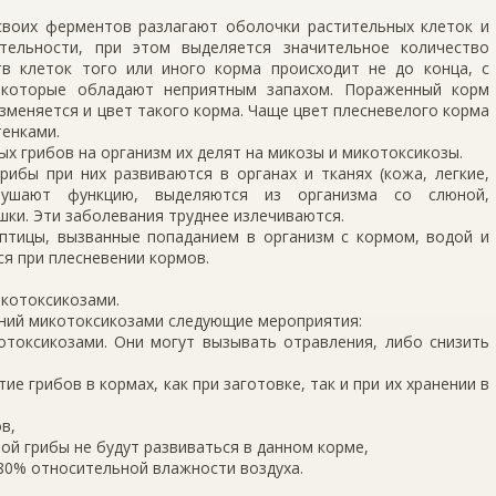
своих ферментов разлагают оболочки растительных клеток и
тельности, при этом выделяется значительное количество
в клеток того или иного корма происходит не до конца, с
 которые обладают неприятным запахом. Пораженный корм
изменяется и цвет такого корма. Чаще цвет плесневелого корма
тенками.
х грибов на организм их делят на микозы и микотоксикозы.
рибы при них развиваются в органах и тканях (кожа, легкие,
рушают функцию, выделяются из организма со слюной,
шки. Эти заболевания труднее излечиваются.
птицы, вызванные попаданием в организм с кормом, водой и
я при плесневении кормов.
котоксикозами.
ний микотоксикозами следующие мероприятия:
отоксикозами. Они могут вызывать отравления, либо снизить
е грибов в кормах, как при заготовке, так и при их хранении в
в,
ой грибы не будут развиваться в данном корме,
 80% относительной влажности воздуха.