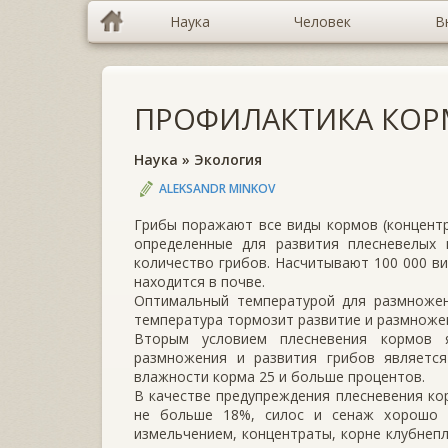
Наука
Человек
В
ПРОФИЛАКТИКА КО
Наука
»
Экология
ALEKSANDR MINKOV
Грибы поражают все виды кормов (концентра
определенные для развития плесневелых
количество грибов. Насчитывают 100 000 ви
находится в почве.
Оптимальный температурой для размножени
температура тормозит развитие и размноже
Вторым условием плесневения кормов 
размножения и развития грибов является
влажности корма 25 и больше процентов.
В качестве предупреждения плесневения ко
не больше 18%, силос и сенаж хорошо у
измельчением, концентраты, корне клубнепл