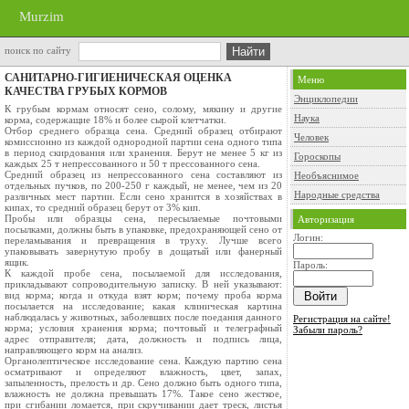
Murzim
поиск по сайту
САНИТАРНО-ГИГИЕНИЧЕСКАЯ ОЦЕНКА
Меню
КАЧЕСТВА ГРУБЫХ КОРМОВ
Энциклопедии
К грубым кормам относят сено, солому, мякину и другие
Наука
корма, содержащие 18% и более сырой клетчатки.
Отбор среднего образца сена. Средний образец отбирают
Человек
комиссионно из каждой однородной партии сена одного типа
в период скирдования или хранения. Берут не менее 5 кг из
Гороскопы
каждых 25 т непрессованного и 50 т прессованного сена.
Средний образец из непрессованного сена составляют из
Необъяснимое
отдельных пучков, по 200-250 г каждый, не менее, чем из 20
Народные средства
различных мест партии. Если сено хранится в хозяйствах в
кипах, то средний образец берут от 3% кип.
Пробы или образцы сена, пересылаемые почтовыми
Авторизация
посылками, должны быть в упаковке, предохраняющей сено от
Логин:
переламывания и превращения в труху. Лучше всего
упаковывать завернутую пробу в дощатый или фанерный
ящик.
Пароль:
К каждой пробе сена, посылаемой для исследования,
прикладывают сопроводительную записку. В ней указывают:
вид корма; когда и откуда взят корм; почему проба корма
посылается на исследование; какая клиническая картина
наблюдалась у животных, заболевших после поедания данного
Регистрация на сайте!
корма; условия хранения корма; почтовый и телеграфный
Забыли пароль?
адрес отправителя; дата, должность и подпись лица,
направляющего корм на анализ.
Органолептическое исследование сена. Каждую партию сена
осматривают и определяют влажность, цвет, запах,
запыленность, прелость и др. Сено должно быть одного типа,
влажность не должна превышать 17%. Такое сено жесткое,
при сгибании ломается, при скручивании дает треск, листья