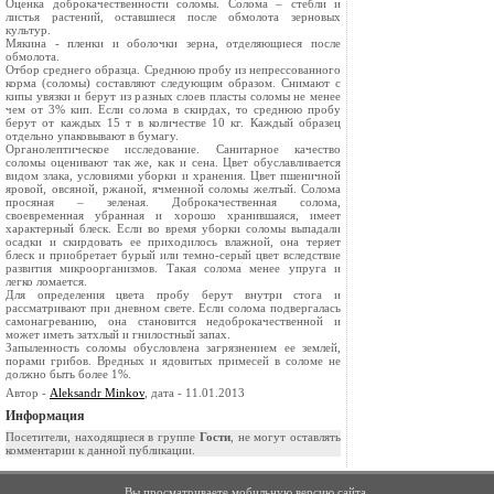
Оценка доброкачественности соломы. Солома – стебли и
листья растений, оставшиеся после обмолота зерновых
культур.
Мякина - пленки и оболочки зерна, отделяющиеся после
обмолота.
Отбор среднего образца. Среднюю пробу из непрессованного
корма (соломы) составляют следующим образом. Снимают с
кипы увязки и берут из разных слоев пласты соломы не менее
чем от 3% кип. Если солома в скирдах, то среднюю пробу
берут от каждых 15 т в количестве 10 кг. Каждый образец
отдельно упаковывают в бумагу.
Органолептическое исследование. Санитарное качество
соломы оценивают так же, как и сена. Цвет обуславливается
видом злака, условиями уборки и хранения. Цвет пшеничной
яровой, овсяной, ржаной, ячменной соломы желтый. Солома
просяная – зеленая. Доброкачественная солома,
своевременная убранная и хорошо хранившаяся, имеет
характерный блеск. Если во время уборки соломы выпадали
осадки и скирдовать ее приходилось влажной, она теряет
блеск и приобретает бурый или темно-серый цвет вследствие
развития микроорганизмов. Такая солома менее упруга и
легко ломается.
Для определения цвета пробу берут внутри стога и
рассматривают при дневном свете. Если солома подвергалась
самонагреванию, она становится недоброкачественной и
может иметь затхлый и гнилостный запах.
Запыленность соломы обусловлена загрязнением ее землей,
порами грибов. Вредных и ядовитых примесей в соломе не
должно быть более 1%.
Автор -
Aleksandr Minkov
, дата - 11.01.2013
Информация
Посетители, находящиеся в группе
Гости
, не могут оставлять
комментарии к данной публикации.
Вы просматриваете мобильную версию сайта.