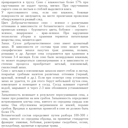
превращаются в труху. Сено с влажностью более 17% при
скручивании не издает треска, мягкое. При скручивании
сырого сена из листьев и стеблей выделяется влага.
У прессованного сена, если оно влажное, боковые
поверхности не шелушатся, на месте прилегания проволоки
обнаруживается ржавый след.
Цвет. Доброкачественное сено – зеленое с различными
оттенками в зависимости от ботанического состава. Сено с
примесью клевера – буроватого цвета, бобовое – серовато-
зеленое, люцерновое – ярко-зеленое. При нарушении
технологии уборки и хранения теряются питательные
вещества сена, меняется цвет.
Запах. Сухое доброкачественное сено имеет ароматный
запах. В зависимости от состава трав сено может иметь
специфические запахи пахучих трав: донника, полыни,
ромашки и др. Аромат сена сохраняется при хранении в
течение 3-4 месяцев. Если сено было заскирдовано влажным,
то может подвергаться самонагреванию и в зависимости от
степени процесса приобретает затхлый, плесневелый,
гнилостный запах.
Сено с затхлым и плесневелым запахом имеет стебли и листья,
покрытые грибным налетом различных оттенков (черный,
красный, зеленый и др.). Если при осмотре сена установить
запах не удается, то для этого берут небольшой пучок сена,
измельчают и помещают в сосуд. Сосуд заливают горячей
водой, закрывают и через 2-3 мин обонянием устанавливают
запах.
Запыленность возникает в результате пересушивания сена, а
также при развитии на нем грибов. Запыленность определяют
встряхиванием клочка сена, взятого из середины скирды или
кипы. Она обусловлена загрязнением ее землей, порами
грибов. Вредных и ядовитых примесей в сене не должно быть
более 1%.
Ботанический состав определяют путем разбора 100-300 г
сена, взятого из середины образца, на принятые стандартом
фракции: злаковые, бобовые, разнотравье съедобное, осоки,
несъедобные, ядовитые и вредные травы.