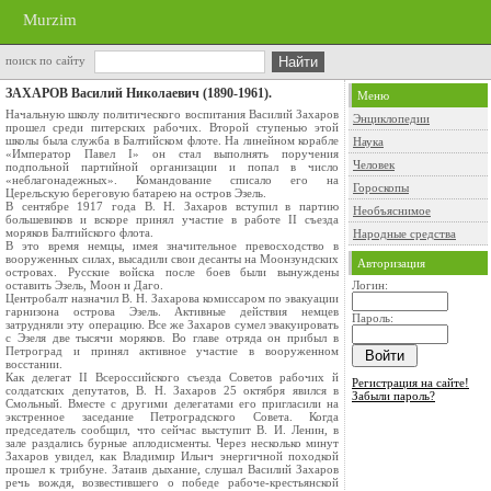
Murzim
поиск по сайту
ЗАХАРОВ Василий Николаевич (1890-1961).
Меню
Начальную школу политического воспитания Василий Захаров
Энциклопедии
прошел среди питерских рабочих. Второй ступенью этой
школы была служба в Балтийском флоте. На линейном корабле
Наука
«Император Павел I» он стал выполнять поручения
Человек
подпольной партийной организации и попал в число
«неблагонадежных». Командование списало его на
Гороскопы
Церельскую береговую батарею на остров Эзель.
В сентябре 1917 года В. Н. Захаров вступил в партию
Необъяснимое
большевиков и вскоре принял участие в работе II съезда
моряков Балтийского флота.
Народные средства
В это время немцы, имея значительное превосходство в
вооруженных силах, высадили свои десанты на Моонзундских
Авторизация
островах. Русские войска после боев были вынуждены
оставить Эзель, Моон и Даго.
Логин:
Центробалт назначил В. Н. Захарова комиссаром по эвакуации
гарнизона острова Эзель. Активные действия немцев
Пароль:
затрудняли эту операцию. Все же Захаров сумел эвакуировать
с Эзеля две тысячи моряков. Во главе отряда он прибыл в
Петроград и принял активное участие в вооруженном
восстании.
Как делегат II Всероссийского съезда Советов рабочих й
Регистрация на сайте!
солдатских депутатов, В. Н. Захаров 25 октября явился в
Забыли пароль?
Смольный. Вместе с другими делегатами его пригласили на
экстренное заседание Петроградского Совета. Когда
председатель сообщил, что сейчас выступит В. И. Ленин, в
зале раздались бурные аплодисменты. Через несколько минут
Захаров увидел, как Владимир Ильич энергичной походкой
прошел к трибуне. Затаив дыхание, слушал Василий Захаров
речь вождя, возвестившего о победе рабоче-крестьянской