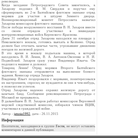
революции.
Когда заседание Петроградского Совета закончилось, к
Захарову подошел Я. М. Свердлов и поручил ему
сформировать во 2-м Балтийском флотском экипаже отряд
моряков для участия в штурме Зимнего дворца.
Военнореволюционный комитет Петросовета назначил
Захарова комиссаром флотского экипажа.
После победы вооруженного восстания В. Н. Захаров вместе
со своим отрядом участвовал в ликвидации
контрреволюционных войск Керенского–Краснова.
Днем 31 октября отряд Захарова находился на площади у
Николаевского вокзала, готовясь выехать в Колпино. Отряд
должен был отогнать казачьи части, угрожавшие движению
поездов по железной дороге.
В это время к вокзалу подъехала машина, в которой
находились В. И. Ленин, В. А. Антонов-Овсеенко и Н. И.
Подвойский. Захаров сразу узнал Владимира Ильича. Он
подошел к машине и доложил:
Товарищ Ленин! Отряд моряков Второго Балтийского
флотского экипажа отправляется на выполнение боевого
задания. Комиссар отряда Захаров.
Владимир Ильич поздоровался с моряками, поинтересовался
их настроением, спросил, не нуждаются ли они в чем-нибудь,
и пожелал им успехов.
Отряд Захарова надежно охранял железную дорогу от
казачьих банд. Сообщение революционного Петрограда с
Москвой не прерывалось.
В дальнейшем В. Н. Захаров работал комиссаром Верховной
морской следственной комиссии, избирался членом ВЦИК,
участвовал в гражданской войне.
Автор -
jatusia1992
, дата - 26.11.2015
Информация
Посетители, находящиеся в группе
Гости
, не могут оставлять
комментарии к данной публикации.