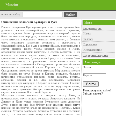
Murzim
поиск по сайту
Отношения Волжской Булгарии и Руси
Меню
Регион Северного Причерноморья в античные времена был
Энциклопедии
доменом сначала киммерийцев, потом скифов, сарматов,
аланов и гуннов. Готы, пришедшие сюда из Северной Европы
Наука
были не местным народом, в отличие от остальных, только
Человек
элита которых в основном покидали этот регион, а большая
часть поданного населения оставалось и включалось в
Гороскопы
следующий народ. Так было с киммерийцами, включенными в
состав скифов. После ухода царских скифов в Азию,
Необъяснимое
оставшиеся скифы были включены в состав сарматов, и их
племена считались сарматскими, а затем и аланскими,
Народные средства
гуннскими, и наконец, булгарскими. Среди этих племен было
племя роксаланов, т.е. рус-аланы. После климатических и
Авторизация
геологических изменений в Скандинавии произошли большие
изменения в этнической карте Европы: со Скандзы, т.е.
Логин:
Скандинавии, которую во время Аммиана Марцеллина можно
было видеть из устья Вислы, в Европу ринулись большое
Пароль:
количество германских народов: готы, вандалы, гепиды,
аллеманы, франки и т.д. Это обернулось настоящей
катастрофой для живущих в Европе кельтов и славян. Славяне
начали свою миграцию на восток – на территории антов,
которых они довольно быстро славянизировали, как ранее
Регистрация на сайте!
сарматские племена Восточной Европы.
Забыли пароль?
Миграция славян началась в позднюю эпоху Рима, и
продолжалась почти вплоть до краха Аварского каганата. На
Днепре и Дону тогда правили булгарские цари династии
Дуло, одним из них был Кубрат кенг (именно такой титул
написан на предметах клада из Перещепино, Полтавы). Когда
сыновья Кубрата разобрали Великую Булгарию на отдельные
части, то стали жертвами хазарской экспансии – кто-то стал