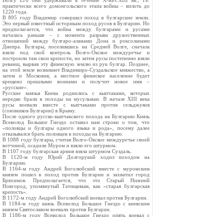
Волгу Его они удерживали в течение X-нач.XIII вв., т.е.
практически всего домонгольского этапа войны – вплоть до
1220 года.
В 895 году Владимир совершил поход в булгарские земли.
Это первый известный историкам поход русов в Булгарию. Но
предполагается, что война между булгарами и русами
началась раньше – с момента разрыва дружественных
отношений между булгаро-аланами Дона и роксоланами
Днепра. Булгары, поселившись на Средней Волге, сначала
взяли под свой контроль Волго-Окское междуречье и
построили там свои крепости, но затем русы постепенно взяли
реванш, вырвав эту финнскую землю из рук булгар. Позднее,
на этой земле возникнет Владимиро-Суздальское княжество, а
затем и Московия, а местное финнское население будет
крещено пришлыми воинами и получит новое имя –
«русские».
Русские князья Киева роднились с кыпчаками, которых
нередко брали в походы на мусульман. В начале XIII века
русы воевали вместе с кыпчаками против сельджуков
(союзников Булгарии) в Крыму.
После одного русско-кыпчакского похода на Булгарию Князь
Всеволод Большое Гнездо оставил нам строки о том, что
«половцы и булгары одного языка и рода», посему далее
отказывался брать половцев в походы на Булгарию.
В 1088 году булгары, считая Волго-Окское междуречье своей
вотчиной, осадили Муром и взяли его штурмом.
В 1107 году булгарская армия взяла штурмом Суздаль.
В 1120-м году Юрий Долгорукий ходил походом на
Булгарию.
В 1164-м году Андрей Боголюбский вместе с муромским
князем пошел в поход против Булгарии и захватил город
Бряхимов. Предполагается, что это Старый Нижний
Новгород, упомянутый Татищевым, как «старая булгарская
крепость».
В 1172-м году Андрей Боголюбский воевал против Булгарии.
В 1184-м году князь Всеволод Большое Гнездо с киевским
князем Святославом воевали против Булгарии.
В 1186-м году Всеволод Большое Гнездо опять воевал с