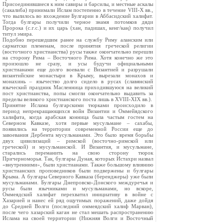
Присоединившиеся к ним савиры и барсилы, и местные аскалы
(сакалиба) принимали Ислам постепенно в течение VIII-X вв.,
что вылилось во вхождение Булгарии в Аббасидский халифат.
Тогда булгары получили черное знамя потомков дяди
Пророка (с.г.с.) и их царь (хан, падишах, кенг/каң) получил
титул эмира.
Подобно перешедшим ранее на службу Риму аланским или
сарматски племенам, после принятия греческой религии
(восточного христианства) русы также окончательно перешли
на сторону Рима – Восточного Рима. Хотя конечно же это
произошло не сразу, и усы будучи официальными
христианами еще долго воевали с Византией и разрушали
византийские монастыри в Крыму, вырезали монахов и
монахинь – язычество долго сидело в русах (славянский
языческий праздник Масленница приходившуюся на великий
пост христианства, попы смогли окончательно выдавить за
пределы великого христианского поста лишь в XVIII-XIX вв.).
Принятие Ислама булгарскими тюрками происходило в
период непрекращающихся войн Византии и Оммейядского
халифата, когда арабская конница была частым гостем на
Северном Кавказе, хотя первые мусульмане – сахабы,
появились на территории современной России еще до
завоевания Дербента мусульманами. Это было время борьбы
двух цивилизаций – римской (восточно-римской или
греческой) и мусульманской. И Византия, и мусульмане,
старались переманить на свою сторону тюрок
Причерноморья. Так, булгары Дуная, которых Истахри назвал
«внутренними», были христианами. Также большому влиянию
христианских проповедников были подвержены и булгары
Крыма. А булгары Северного Кавказа (беренджеры) уже были
мусульманами. Булгары Днепровско-Донского междуречья и
русы были язычниками и мусульманами, но вскоре,
Оммеядский халифат перехватил инициативу в войне с
Хазарией и нанес ей ряд ощутимых поражений, даже дойдя
до Средней Волги (последний оммеядский халиф Марван),
после чего хазарский каган не стал мешать распространению
Ислама на своей территории (Нижняя Волги и Восточный