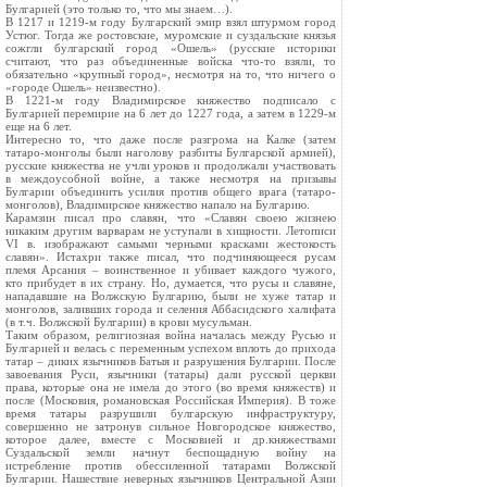
Булгарией (это только то, что мы знаем…).
В 1217 и 1219-м году Булгарский эмир взял штурмом город
Устюг. Тогда же ростовские, муромские и суздальские князья
сожгли булгарский город «Ошель» (русские историки
считают, что раз объединенные войска что-то взяли, то
обязательно «крупный город», несмотря на то, что ничего о
«городе Ошель» неизвестно).
В 1221-м году Владимирское княжество подписало с
Булгарией перемирие на 6 лет до 1227 года, а затем в 1229-м
еще на 6 лет.
Интересно то, что даже после разгрома на Калке (затем
татаро-монголы были наголову разбиты Булгарской армией),
русские княжества не учли уроков и продолжали участвовать
в междоусобной войне, а также несмотря на призывы
Булгарии объединить усилия против общего врага (татаро-
монголов), Владимирское княжество напало на Булгарию.
Карамзин писал про славян, что «Славян своею жизнею
никаким другим варварам не уступали в хищности. Летописи
VI в. изображают самыми черными красками жестокость
славян». Истахри также писал, что подчиняющееся русам
племя Арсания – воинственное и убивает каждого чужого,
кто прибудет в их страну. Но, думается, что русы и славяне,
нападавшие на Волжскую Булгарию, были не хуже татар и
монголов, заливших города и селения Аббасидского халифата
(в т.ч. Волжской Булгарии) в крови мусульман.
Таким образом, религиозная война началась между Русью и
Булгарией и велась с переменным успехом вплоть до прихода
татар – диких язычников Батыя и разрушения Булгарии. После
завоевания Руси, язычники (татары) дали русской церкви
права, которые она не имела до этого (во время княжеств) и
после (Московия, романовская Российская Империя). В тоже
время татары разрушили булгарскую инфраструктуру,
совершенно не затронув сильное Новгородское княжество,
которое далее, вместе с Московией и др.княжествами
Суздальской земли начнут беспощадную войну на
истребление против обессиленной татарами Волжской
Булгарии. Нашествие неверных язычников Центральной Азии