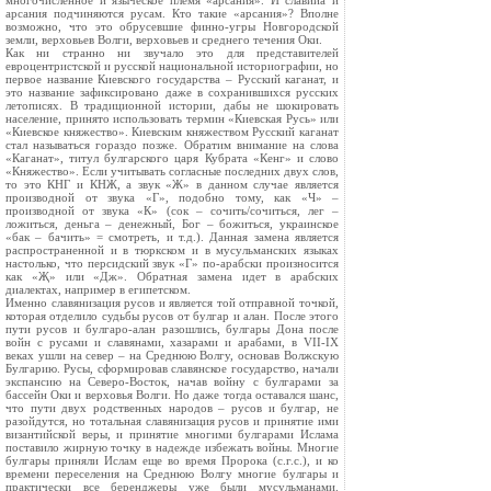
многочисленное и языческое племя «арсания». И славийа и
арсания подчиняются русам. Кто такие «арсания»? Вполне
возможно, что это обрусевшие финно-угры Новгородской
земли, верховьев Волги, верховьев и среднего течения Оки.
Как ни странно ни звучало это для представителей
евроцентристской и русской национальной историографии, но
первое название Киевского государства – Русский каганат, и
это название зафиксировано даже в сохранившихся русских
летописях. В традиционной истории, дабы не шокировать
население, принято использовать термин «Киевская Русь» или
«Киевское княжество». Киевским княжеством Русский каганат
стал называться гораздо позже. Обратим внимание на слова
«Каганат», титул булгарского царя Кубрата «Кенг» и слово
«Княжество». Если учитывать согласные последних двух слов,
то это КНГ и КНЖ, а звук «Ж» в данном случае является
производной от звука «Г», подобно тому, как «Ч» –
производной от звука «К» (сок – сочить/сочиться, лег –
ложиться, деньга – денежный, Бог – божиться, украинское
«бак – бачить» = смотреть, и т.д.). Данная замена является
распространенной и в тюркском и в мусульманских языках
настолько, что персидский звук «Г» по-арабски произносится
как «Җ» или «Дж». Обратная замена идет в арабских
диалектах, например в египетском.
Именно славянизация русов и является той отправной точкой,
которая отделило судьбы русов от булгар и алан. После этого
пути русов и булгаро-алан разошлись, булгары Дона после
войн с русами и славянами, хазарами и арабами, в VII-IX
веках ушли на север – на Среднюю Волгу, основав Волжскую
Булгарию. Русы, сформировав славянское государство, начали
экспансию на Северо-Восток, начав войну с булгарами за
бассейн Оки и верховья Волги. Но даже тогда оставался шанс,
что пути двух родственных народов – русов и булгар, не
разойдутся, но тотальная славянизация русов и принятие ими
византийской веры, и принятие многими булгарами Ислама
поставило жирную точку в надежде избежать войны. Многие
булгары приняли Ислам еще во время Пророка (с.г.с.), и ко
времени переселения на Среднюю Волгу многие булгары и
практически все беренджеры уже были мусульманами.