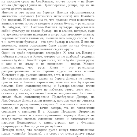
их вассалом сразу на Сев.Кавказе, кто-то потом – на Дону,
кто-то (Аспарух) ушел на Правобережье Днепра, где их не
могли достать хазары.
Именно в это время на берегах Днепра сформировалось
княжество Самбатоса (латинских источников) или Шамбата
(по-тюркски). И похоже на то, что правили этим княжеством
аланское племя, которое входило в состав булгар – роксоланы.
Не забудем, что Салтово-Маяцкая культура представляла
собой культуру не только булгар, но и аланов, которые, судя
по археологическим находкам и антропологическому анализу
черепов останков салтовцев, смешивались между собою. Т.е.
т.н. салтовские булгары – это дети булгар и аланов. И вполне
возможно, племя роксоланов было одним из тех булгаро-
аланских племен, которое называлось уже «рус».
Один из арабо-персидских географов X века аль-Истахри
побывал в Булгаре и Киеве, которое он по арабской традиции
называл Куябой. Аль-Истахри писал, что в Куябе правят русы,
и они и по языку и по внешности – тюрки. Можно
предположить, что русы Киева – это роксоланы,
распространившие затем термин «рус» на всех воинов
Киевского и др. русских княжеств, в т.ч. и скандинавов.
Но тотальная миграция славян на берега Днепра не прошла
просто так – бывшие сарматские, аланские или булгарские
племена были славянизированы, и булгаро-аланское племя
роксоланов (русов) также не избежало этого, хотя они и
остались у власти, а славяне были их подданными. Особенно
сильно было славянизировано Правобережье Днепра, на
Левобережье Днепра жили племена, которые еще не считалсь
славянами – русы, поляне, северяне. Что за племя поляне – это
вопрос, но северяне – точно савиры, т.к. их локализация
совпадает с савирами II в. Клавдия Птолемея. Вторичная
миграция славян и славянизированных народов Днепра на
северо-восток вызвало смешение славян и славяноязычных
народов Поднепровья с финно-уграми, где в будущем
сформируется Новгородская республика.
Истахри писал, что западнее русов живут многочисленное
племя «славийа» (славяне), а к северу от русов живут также