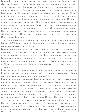
Кавказ) и на территориях вассалов (Средняя Волга, Дон,
Днепр, Крым) – проповедники могли перемещаться по всей
территории Сев.Кавказа и Северного Причерноморья и
распространять Ислам, объяснять его законы населению
Булгарии и Хазарии. Салтовцы (булгары и аланы Дона)
притерпели большое влияние Ислама, и особенно сильным
оно было, когда булгары переселились на Среднюю Волгу и
стали союзниками Хорезма. После того, как булгары тсали не
досягаемы до проповедей Византии, они переключились на
нового игрока Поднепровья – русов. И довольно успешно.
После принятия ими христианства греческого толка, война
Халифата и Византии перенеслась и на территорию
Восточной Европы.
Так уж сложилось, что на протяжении семи веков начиная с
IX по XVI века именно Волжская Булгария была основным
военным противником Руси.
Когда началась многовековая война между булгарами и
русами – неизвестно. Известно лишь то, что русы очень
долгое время хотели захватить Тмутараканское княжество
(предполагаемое княжество Тамьян-тархан на Тамани) –
именно там, где жили кара-булгары. Т.е. булгары после ухода
с Дона на Среднюю Волгу вели войну с русами еще и за
Тамань.
С усилением Русского каганата и расширением экспансии на
Северо-Восток война перенеслась в зону интересов обеих
государств и их границу – на берега Оки.
Главной задачей Волжской Булгарии было не допустить русов
на просторные берега Волги, поэтому булгары строили
крепости на Волге и держали в руках земли, заселенные
маджарами – Пензенскую, Нижегородскую земли, которые
также частично заселили булгарами. Также были союзниками
кочевников Воронежских степей. Также старались
контролировали и Оку, и верховья Волги. Но раз русы взяли
этот регион в свои руки, значит контроль не был так силен.
После основания русами Суздальско-Владимирского
княжества на Оке, булгары все равно контролировали
стратегический важный пункт фронта – устье Оки и выход на