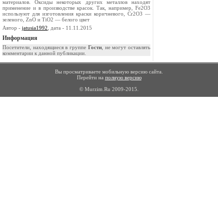
материалов. Оксиды некоторых других металлов находят
применение и в производстве красок. Так, например, Fe2O3
используют для изготовления краски коричневого, Сr2O3 —
зеленого, ZnO и TiO2 — белого цвет
Автор -
jatusia1992
, дата - 11.11.2015
Информация
Посетители, находящиеся в группе
Гости
, не могут оставлять
комментарии к данной публикации.
Вы просматриваете мобильную версию сайта.
Перейти на
полную версию
© Murzim.Ru 2009-2015.