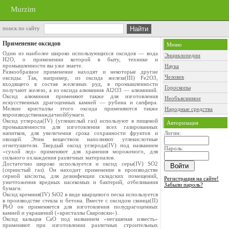
Murzim
поиск по сайту
Применение оксидов
Меню
Один из наиболее широко использующихся оксидов — вода
Энциклопедии
H2O, о применении которой в быту, технике и
промышленности вы уже знаете.
Наука
Разнообразное применение находят и некоторые другие
Человек
оксиды. Так, например, из оксида железа(III) Fe2O3,
входящего в состав железных руд, в промышленности
Гороскопы
получают железо, а из оксида алюминия Al2O3 — алюминий.
Оксид алюминия применяют также для изготовления
Необъяснимое
искусственных драгоценных камней — рубина и сапфира.
Мелкие кристаллы этого оксида применяются также
Народные средства
впроизводственаждачнойбумаги.
Оксид углерода(IV) (углекислый газ) используют в пищевой
Авторизация
промышленности для изготовления всех газированных
напитков, для увеличения срока сохранности фруктов и
Логин:
овощей. Этим веществом наполняют углекислотные
огнетушители. Твердый оксид углерода(IV) под названием
Пароль:
«сухой лед» применяют для хранения мороженого, для
сильного охлаждения различных материалов.
Достаточно широко используется и оксид серы(IV) SO2
(сернистый газ). Он находит применение в производстве
серной кислоты, для дезинфекции складских помещений,
Регистрация на сайте!
уничтожения вредных насекомых и бактерий, отбеливания
Забыли пароль?
бумаги.
Оксид кремния(IV) SiO2 в виде кварцевого песка используется
в производстве стекла и бетона. Вместе с оксидом свинца(II)
PbO он применяется для изготовления полудрагоценных
камней и украшений («кристаллы Сваровски»).
Оксид кальция СaO под названием «негашеная известь»
применяют при изготовлении различных строительных