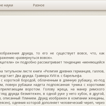
не науки
Разное
зображения друида, то его не существует вовсе, что, как
ражению «развернуться вовсю».
орицатели» он подробно рассматривает тенденцию «меняющейся
.
а титуль­ном листе книги «Религия древних германцев, галлов,
едстает Два друида. Гравюра XVIII в. с барельефа.
 с короткой бородой, облаченным в длинную ру­башку, из-под
ии, поверх рубашки надета подпоясанная туника с короткими
прилегающим во­ротом. Голову жреца, на манер римского
ляд друида безмятежен, в одной руке у него кубок, в другой,
п, описанный Плинием. Друид изо­бражен в компании женщины,
ясен), одеяния которой дополняет чело­веческий череп, через