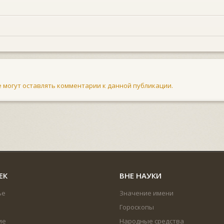
не могут оставлять комментарии к данной публикации.
ЕК
ВНЕ НАУКИ
ье
Значение имени
Гороскопы
ие
Народные средства