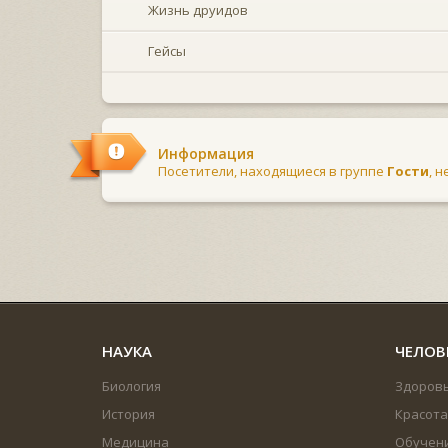
Жизнь друидов
Гейсы
Информация
Посетители, находящиеся в группе
Гости
, 
НАУКА
ЧЕЛОВ
Биология
Здоров
История
Красота
Медицина
Обучен