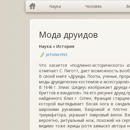
Наука
Человек
В
Мода друидов
Наука
»
История
JATUSIA1992
Что касается «подлинно-исторического» и
отмечает С. Пиготт, дает возможность вооб
В своей книге «Друиды. Поэты, ученые, пр
моды друидических костюмов и аксессуаров»
В 1648 г. Элиас Шедиус изображает друида н
бриттов и вандалов». На его рисунке друид пр
найденного близ г. О/пен, Франция старцем
которой выглядывает босая нога в сандал
широкими рукавами, бахромой и плотно 
триумфатора, украшает лавровый венок. Взг
вероятно, ритуальный нож, похожий на сер
видимо тоже жрицы (хотя замысел автора не