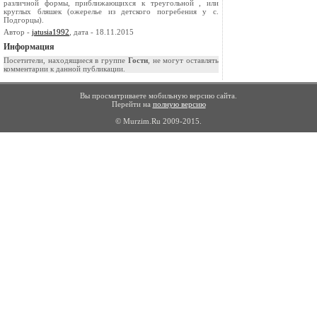
различной формы, приближающихся к треугольной , или
круглых бляшек (ожерелье из детского погребения у с.
Подгорцы).
Автор -
jatusia1992
, дата - 18.11.2015
Информация
Посетители, находящиеся в группе
Гости
, не могут оставлять
комментарии к данной публикации.
Вы просматриваете мобильную версию сайта.
Перейти на
полную версию
© Murzim.Ru 2009-2015.