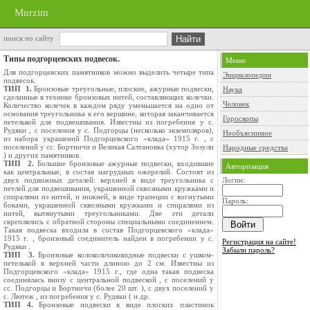
Murzim
поиск по сайту
Типы подгорцевских подвесок.
Меню
Для подгорцевских памятников можно выделить четыре типа
Энциклопедии
подвесок.
ТИП 1.
Бронзовые треугольные, плоские, ажурные подвески,
Наука
сделанные в технике бронзовых нитей, составляющих колечки.
Человек
Количество колечек в каждом ряду уменьшается на одно от
основания треугольника к его вершине, которая заканчивается
Гороскопы
петелькой для подвешивания. Известны из погребения у с.
Рудяки , с поселения у с. Подгорцы (несколько экземпляров),
Необъяснимое
из набора украшений Подгорцевского «клада» 1915 г. , с
поселений у сс. Бортничи и Великая Салтановка (хутор Зозули
Народные средства
) и других памятников.
ТИП 2.
Большие бронзовые ажурные подвески, входившие
Авторизация
как центральные, в состав нагрудных ожерелий. Состоят из
двух подвижных деталей: верхней в виде треугольника с
Логин:
петлей для подвешивания, украшенной сквозными кружками и
спиралями из нитей, и нижней, в виде трапеции с вогнутыми
Пароль:
боками, украшенной сквозными кружками и спиралями из
нитей, вытянутыми треугольниками. Две эти детали
скреплялись с обратной стороны специальными соединением.
Такая подвеска входила в состав Подгорцевского «клада»
1915 г. , бронзовый соединитель найден в погребении у с.
Регистрация на сайте!
Рудяки .
Забыли пароль?
ТИП 3.
Бронзовые колокольчиковидные подвески с ушком-
петелькой в верхней части длиною до 2 см. Известны из
Подгорцевского «клада» 1915 г., где одна такая подвеска
соединялась внизу с центральной подвеской , с поселений у
сс. Подгорцы и Бортничи (более 20 шт. ), с двух поселений у
с. Лютеж , из погребения у с. Рудяки ( и др.
ТИП 4.
Бронзовые подвески в виде плоских пластинок