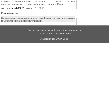
обломки милоградской керамики, а также посуды
среднеднепровской культуры и эпохи Древней Руси.
Автор -
jatusia1992
, дата - 3.11.2015
Информация
Посетители, находящиеся в группе
Гости
, не могут оставлять
комментарии к данной публикации.
Вы просматриваете мобильную версию сайта.
Перейти на
полную версию
© Murzim.Ru 2009-2015.