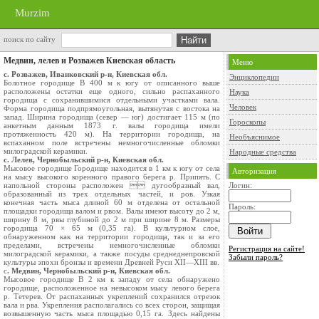
Murzim
поиск по сайту
Медвин, лелев и Розважев Киевская область
Меню
с. Розважев, Иванковский р-н, Киевская обл.
Энциклопедии
Болотное городище В 400 м к югу от описанного выше
расположены остатки еще одного, сильно распаханного
Наука
городища с сохранившимися отдельными участками вала.
Человек
Форма городища подпрямоугольная, вытянутая с востока на
запад. Ширина городища (север — юг) достигает 115 м (по
Гороскопы
анкетным данным 1873 г. валы городища имели
протяженность 420 м). На территории городища, на
Необъяснимое
вспаханном поле встречены немногочисленные обломки
милоградской керамики.
Народные средства
с. Лелев, Чернобыльский р-н, Киевская обл.
Мысовое городище Городище находится в 1 км к югу от села
Авторизация
на мысу высокого коренного правого берега р. Припять. С
напольной стороны расположен  дугообразный вал,
Логин:
образованный из трех отдельных частей, и ров. Узкая
конечная часть мыса длиной 60 м отделена от остальной
Пароль:
площадки городища валом и рвом. Валы имеют высоту до 2 м,
ширину 8 м, рвы глубиной до 2 м при ширине 8 м. Размеры
городища 70 × 65 м (0,35 га). В культурном слое,
обнаруженном как на территории городища, так и за его
пределами, встречены немногочисленные обломки
Регистрация на сайте!
милоградской керамики, а также посуды среднеднепровской
Забыли пароль?
культуры эпохи бронзы и времени Древней Руси XII—XIII вв.
с
. Медвин, Чернобыльский р-н, Киевская обл.
Мысовое городище В 2 км к западу от села обнаружено
городище, расположенное на невысоком мысу левого берега
р. Тетерев. От распаханных укреплений сохранился отрезок
вала и рва. Укрепления располагались со всех сторон, защищая
возвышенную часть мыса площадью 0,15 га. Здесь найдены