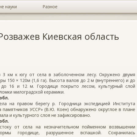
не науки
Разное
Розважев Киевская область
.
 3 км к югу от села в заболоченном лесу. Окружено двумя
 150 × 120м (1,6 га). Высота валов до 2 м (внутреннего) и до
о до 16 и 12 м. Городище покрыто лесом, культурный слой
ломки милоградской керамики.
обл.
ла на правом берегу р. Городница экспедицией Института
 памятников УССР» (В.Ю. Коен) обнаружено округлое в плане
ала и культурного слоя не зафиксировано.
обл.
стоку от села на незначительном пойменном возвышении
формы городище, разрушенное вспашкой. Сохранилась