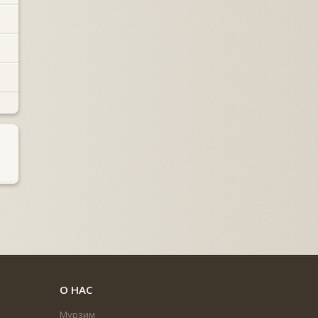
О НАС
Мурзим