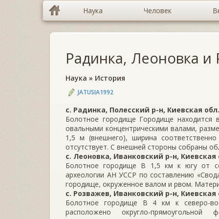
Наука
Человек
В
Радинка, Леоновка и 
Наука
»
История
JATUSIA1992
с. Радинка, Полесский р-н, Киевская обл
Болотное городище Городище находится в
овальными концентрическими валами, размеры
1,5 м (внешнего), ширина соответственн
отсутствует. С внешней стороны собраны об
с. Леоновка, Иванковский р-н, Киевская 
Болотное городище В 1,5 км к югу от се
археологии АН УССР по составлению «Свода
городище, окруженное валом и рвом. Матери
с. Розважев, Иванковский р-н, Киевская 
Болотное городище В 4 км к северо-во
расположено округло-прямоугольной 