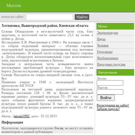
Murzim
поиск по сайту
Хотяновка, Вышгородский район, Киевская область
Меню
Селище Обнаружено в юго-восточной части села, близ
Энциклопедии
пристани, в восточной части невысокого (3,5 м) холма в
пойме р. Десна.
Наука
Исследовано Е.В. Максимовым в 1966 г. На площади около 1
Человек
га собран подъемный материал — обломки горшков
подгорцевской культуры, орнаментированные под венчиком
Гороскопы
«жемчужинами». В южной части селища, на берегу старицы
р. Десна обнаружен железоплавильный горн колосникового
Необъяснимое
типа, аналогичный встреченным в Лютеже.
Западная и центральная часть возвышенности занята
Народные средства
могильником зарубинецкой культуры , близ которого на
берегу Десны исследован древний челноднодревка.
Авторизация
Селище Находится на северо-западной околице села, в уроч.
Кут.
Логин:
Памятник открыт в 1948 г. экспедицией Института
археологии АН УССР.
Пароль:
Расположен на песчаной дюне, разрушаемой карьером.
Размеры поселения 150 × 80 м. Кроме неолитической
керамики днепро- донецкой культуры VI—IV тыс. до н. э.
здесь собраны фрагменты керамики среднеднепровской
культуры эпохи ранней бронзы II тыс. до н. э., а также
Регистрация на сайте!
подгорцевской культуры раннего железного века VI—IV вв.
Забыли пароль?
до н. э.
Автор -
jatusia1992
, дата - 31.12.2015
Информация
Посетители, находящиеся в группе
Гости
, не могут оставлять
комментарии к данной публикации.