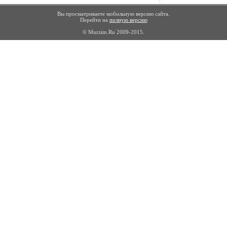
Вы просматриваете мобильную версию сайта.
Перейти на
полную версию
© Murzim.Ru 2009-2015.