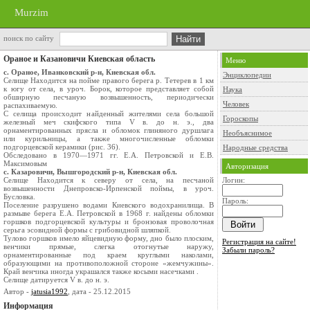
Murzim
поиск по сайту
Ораное и Казановичи Киевская область
Меню
с. Ораное, Иванковский р-н, Киевская обл.
Энциклопедии
Селище Находится на пойме правого берега р. Тетерев в 1 км
к югу от села, в уроч. Борок, которое представляет собой
Наука
обширную песчаную возвышенность, периодически
Человек
распахиваемую.
С селища происходит найденный жителями села большой
Гороскопы
железный меч скифского типа V в. до н. э., два
орнаментированных прясла и обломок глиняного дуршлага
Необъяснимое
или курильницы, а также многочисленные обломки
подгорцевской керамики (рис. 36).
Народные средства
Обследовано в 1970—1971 гг. Е.А. Петровской и Е.В.
Максимовым
Авторизация
с. Казаровичи, Вышгородский р-н, Киевская обл.
Селище Находится к северу от села, на песчаной
Логин:
возвышенности Днепровско-Ирпенской поймы, в уроч.
Бусловка.
Пароль:
Поселение разрушено водами Киевского водохранилища. В
размыве берега Е.А. Петровской в 1968 г. найдены обломки
горшков подгорцевской культуры и бронзовая проволочная
серьга эсовидной формы с грибовидной шляпкой.
Тулово горшков имело яйцевидную форму, дно было плоским,
Регистрация на сайте!
венчики прямые, слегка отогнутые наружу,
Забыли пароль?
орнаментированные под краем круглыми наколами,
образующими на противоположной стороне «жемчужины».
Край венчика иногда украшался также косыми насечками .
Селище датируется V в. до н. э.
Автор -
jatusia1992
, дата - 25.12.2015
Информация