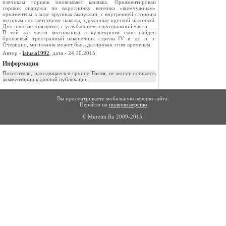
плечикам горшок опоясывает канавка. Орнаментирован
горшок снаружи по воротничку венчика «жемчужным»
орнаментом в виде крупных выпуклин, с внутренней стороны
которым соответствуют наколы, сделанные круглой палочкой.
Дно плоское кольцевое, с углублением в центральной части.
В той же части могильника в культурном слое найден
бронзовый трехгранный наконечник стрелы IV в. до н. э.
Очевидно, могильник может быть датирован этим временем.
Автор -
jatusia1992
, дата - 24.10.2015
Информация
Посетители, находящиеся в группе
Гости
, не могут оставлять
комментарии к данной публикации.
Вы просматриваете мобильную версию сайта.
Перейти на
полную версию
© Murzim.Ru 2009-2015.