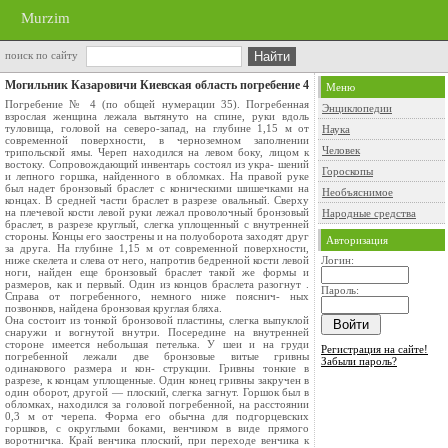
Murzim
поиск по сайту
Могильник Казаровичи Киевская область погребение 4
Меню
Погребение № 4 (по общей нумерации 35). Погребенная
Энциклопедии
взрослая женщина лежала вытянуто на спине, руки вдоль
туловища, головой на северо-запад, на глубине 1,15 м от
Наука
современной поверхности, в черноземном заполнении
Человек
трипольской ямы. Череп находился на левом боку, лицом к
востоку. Сопровождающий инвентарь состоял из укра- шений
Гороскопы
и лепного горшка, найденного в обломках. На правой руке
был надет бронзовый браслет с коническими шишечками на
Необъяснимое
концах. В средней части браслет в разрезе овальный. Сверху
на плечевой кости левой руки лежал проволочный бронзовый
Народные средства
браслет, в разрезе круглый, слегка уплощенный с внутренней
стороны. Концы его заострены и на полуоборота заходят друг
Авторизация
за друга. На глубине 1,15 м от современной поверхности,
ниже скелета и слева от него, напротив бедренной кости левой
Логин:
ноги, найден еще бронзовый браслет такой же формы и
размеров, как и первый. Один из концов браслета разогнут .
Пароль:
Справа от погребенного, немного ниже пояснич- ных
позвонков, найдена бронзовая круглая бляха.
Она состоит из тонкой бронзовой пластины, слегка выпуклой
снаружи и вогнутой внутри. Посередине на внутренней
стороне имеется небольшая петелька. У шеи и на груди
Регистрация на сайте!
погребенной лежали две бронзовые витые гривны
Забыли пароль?
одинакового размера и кон- струкции. Гривны тонкие в
разрезе, к концам уплощенные. Один конец гривны закручен в
один оборот, другой — плоский, слегка загнут. Горшок был в
обломках, находился за головой погребенной, на расстоянии
0,3 м от черепа. Форма его обычна для подгорцевских
горшков, с округлыми боками, венчиком в виде прямого
воротничка. Край венчика плоский, при переходе венчика к