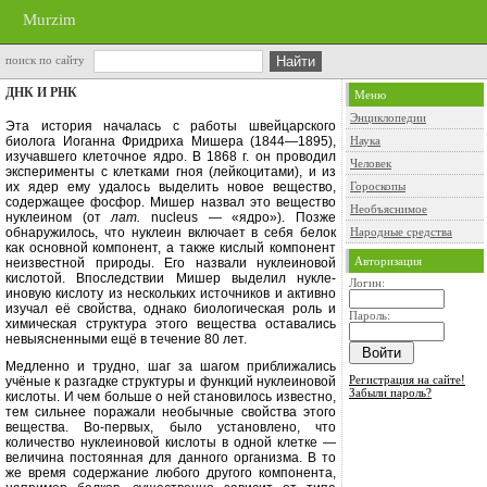
Murzim
поиск по сайту
ДНК И РНК
Меню
Энциклопедии
Эта история началась с работы швей­царского
биолога Иоганна Фридри­ха Мишера (1844—1895),
Наука
изучавшего клеточное ядро. В 1868 г. он прово­дил
Человек
эксперименты с клетками гноя (лейкоцитами), и из
их ядер ему уда­лось выделить новое вещество,
Гороскопы
содер­жащее фосфор. Мишер назвал это ве­щество
Необъяснимое
нуклеином
(
от
лат.
nucleus
— «ядро»). Позже
обнаружилось, что нуклеин включает в себя белок
Народные средства
как основной компонент, а также кислый компонент
Авторизация
неизвестной природы. Его назвали нуклеиновой
кислотой. Впоследствии Мишер выделил нукле­
Логин:
иновую кислоту из нескольких источ­ников и активно
изучал её свойства, однако биологическая роль и
Пароль:
хими­ческая структура этого вещества ос­тавались
невыясненными ещё в тече­ние 80 лет.
Медленно и трудно, шаг за шагом приближались
Регистрация на сайте!
учёные к разгадке структуры и функций нуклеиновой
Забыли пароль?
кислоты. И чем больше о ней станови­лось известно,
тем сильнее поражали необычные свойства этого
вещества. Во-первых, было установлено, что
количество нуклеиновой кислоты в одной клетке —
величина постоянная для данного организма. В то
же время содержание любого другого компо­нента,