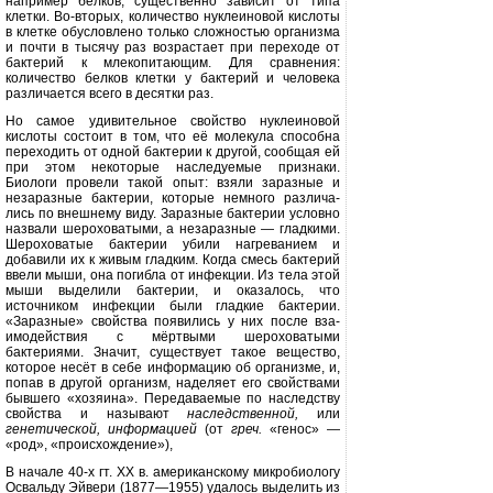
например белков, существенно зависит от типа
клетки. Во-вторых, ко­личество нуклеиновой кислоты
в клет­ке обусловлено только сложностью организма
и почти в тысячу раз воз­растает при переходе от
бактерий к млекопитающим. Для сравнения:
количество белков клетки у бактерий и че­ловека
различается всего в десятки раз.
Но самое удивительное свойство нуклеиновой
кислоты состоит в том, что её молекула способна
переходить от одной бактерии к другой, сообщая ей
при этом некоторые наследуемые признаки.
Биологи провели такой опыт: взяли заразные и
незаразные бактерии, которые немного различа­
лись по внешнему виду. Заразные бактерии условно
назвали шерохова­тыми, а незаразные — гладкими.
Ше­роховатые бактерии убили нагрева­нием и
добавили их к живым гладким. Когда смесь бактерий
ввели мыши, она погибла от инфекции. Из тела этой
мыши выделили бактерии, и оказалось, что
источником инфекции были гладкие бактерии.
«Заразные» свойства появились у них после вза­
имодействия с мёртвыми шерохова­тыми
бактериями. Значит, существу­ет такое вещество,
которое несёт в себе информацию об организме, и,
попав в другой организм, наделяет его свойствами
бывшего «хозяина». Передаваемые по наследству
свойст­ва и называют
наследственной,
или
генетической, информацией
(от
греч.
«генос» —
«род», «происхождение»),
В начале 40-х гт.
XX
в. американско­му микробиологу
Освальду Эйвери (1877—1955) удалось выделить из