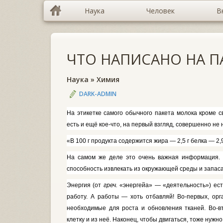
Наука
Человек
В
ЧТО НАПИСАНО НА П
Наука
»
Химия
DARK-ADMIN
На этикетке самого обычного пакета молока кроме св
есть и ещё кое-что, на первый взгляд, совершенно не
«В 100 г продукта содержится жира — 2,5 г белка — 2,9
На самом же деле это очень важ­ная информация. В
способность из­влекать из окружающей среды и запа­с
Энергия
(от
греч.
«энергейа» — «деятельность») есть
работу. А рабо­ты — хоть отбавляй! Во-первых, ор­
необходимые для роста и обновления тканей. Во-в
клетку и из неё. Нако­нец, чтобы двигаться, тоже нужн