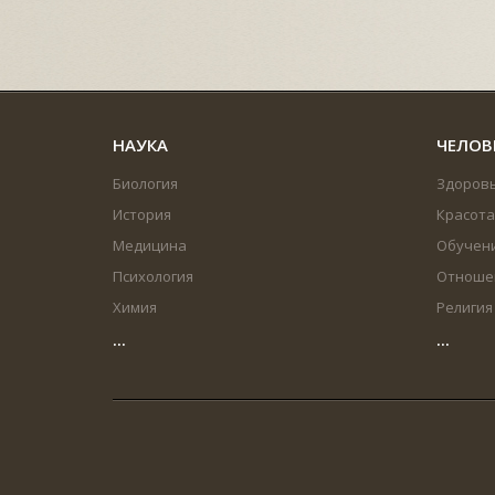
НАУКА
ЧЕЛОВ
Биология
Здоров
История
Красота
Медицина
Обучен
Психология
Отноше
Химия
Религия
...
...