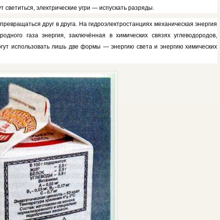
 светиться, электрические угри — испускать раз­ряды.
 превращаться друг в друга. На гидроэлектростанциях механическая энергия
одного газа энергия, заключён­ная в химических связях углеводоро­дов,
ут использо­вать лишь две формы — энергию све­та и энергию химических