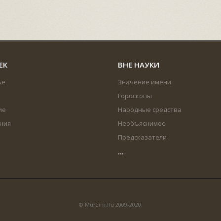
ЕК
ВНЕ НАУКИ
ье
Значение имени
Гороскопы
ие
Народные средства
ния
Необъяснимое
Предсказатели
...
© Murzim.Ru 2009-2020.