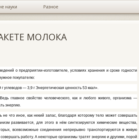
не науки
Разное
АКЕТЕ МОЛОКА
едений о предпри­ятии-изготовителе, условиях хране­ния и сроке годности
 нужное покупателю:
 г углеводов — 3,9 г Энергетическая ценность 53 ккал».
едь главное свой­ство человеческого, как и любого живого, организма —
ать энергию.
 не что иное, как некий запас, благодаря которому те­ло может совершать
ганизм развивается, для этого в нём синтезируются химические вещества,
торых, всевозможные со­единения непрерывно транспортиру­ются в живую
о совершать работу. А некоторые орга­низмы тратят энергию и другими, по­рой