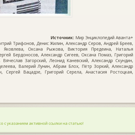
Источник:
Мир Энциклопедий Аванта+
трий Трифонов, Денис Жилин, Александр Серов, Андрей Бреев,
 Яковлева, Оксана Рыжова, Виктория Предеина, Наталья
ергей Бердоносов, Александр Сигеев, Оксана Помаз, Григорий
 Вячеслав Загорский, Леонид Каневский, Александр Скундин,
елеева, Валерий Лунин, Абрам Блох, Пётр Зоркий, Александр
, Сергей Вацадзе, Григорий Серела, Анастасия Ростоцкая,
о с указанием активной ссылки на статью!