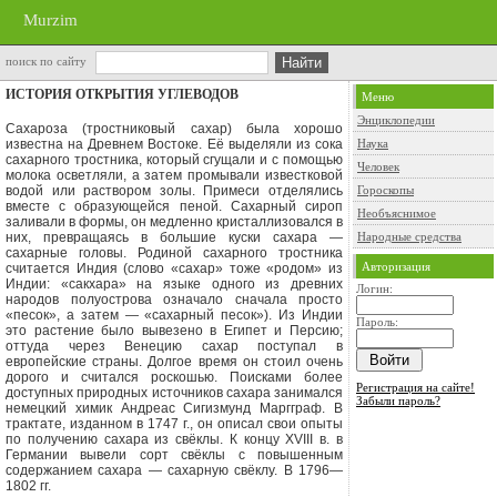
Murzim
поиск по сайту
ИСТОРИЯ ОТКРЫТИЯ УГЛЕВОДОВ
Меню
Энциклопедии
Сахароза (тростниковый сахар) была хорошо
известна на Древнем Востоке. Её выделяли из сока
Наука
сахар­ного тростника, который сгущали и с помощью
Человек
молока осветляли, а за­тем промывали известковой
водой или раствором золы. Примеси отде­лялись
Гороскопы
вместе с образующейся пе­ной. Сахарный сироп
Необъяснимое
заливали в формы, он медленно кристаллизо­вался в
них, превращаясь в большие куски сахара —
Народные средства
сахарные головы. Родиной сахарного тростника
Авторизация
считается Индия (слово «сахар» то­же «родом» из
Индии: «сакхара» на языке одного из древних
Логин:
народов полуострова означало сначала про­сто
«песок», а затем — «сахарный песок»). Из Индии
Пароль:
это растение было вывезено в Египет и Персию;
оттуда через Венецию сахар посту­пал в
европейские страны. Долгое время он стоил очень
дорого и считался роскошью. Поисками бо­лее
Регистрация на сайте!
доступных природных источни­ков сахара занимался
Забыли пароль?
немецкий хи­мик Андреас Сигизмунд Маргграф. В
трактате, изданном в 1747 г., он описал свои опыты
по получению сахара из свёклы. К концу
XVIII
в. в
Германии вывели сорт свёклы с по­вышенным
содержанием сахара — сахарную свёклу. В 1796—
1802 гг.