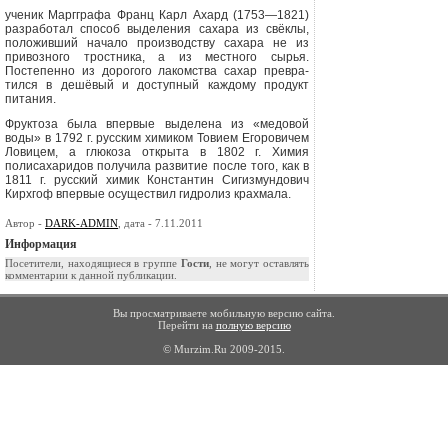
ученик Маргграфа Франц Карл Ахард (1753—1821)
разработал способ выделения сахара из свёклы,
положивший начало производству сахара не из
привозного тростника, а из местного сырья.
Постепенно из дорогого лакомства сахар превра­
тился в дешёвый и доступный каж­дому продукт
питания.
Фруктоза была впервые выделе­на из «медовой
воды» в 1792 г. рус­ским химиком Товием Егоровичем
Ловицем, а глюкоза открыта в 1802 г. Химия
полисахаридов полу­чила развитие после того, как в
1811 г. русский химик Константин Сигизмундович
Кирхгоф впервые осуществил гидролиз крахмала.
Автор -
DARK-ADMIN
, дата - 7.11.2011
Информация
Посетители, находящиеся в группе
Гости
, не могут оставлять
комментарии к данной публикации.
Вы просматриваете мобильную версию сайта.
Перейти на
полную версию
© Murzim.Ru 2009-2015.