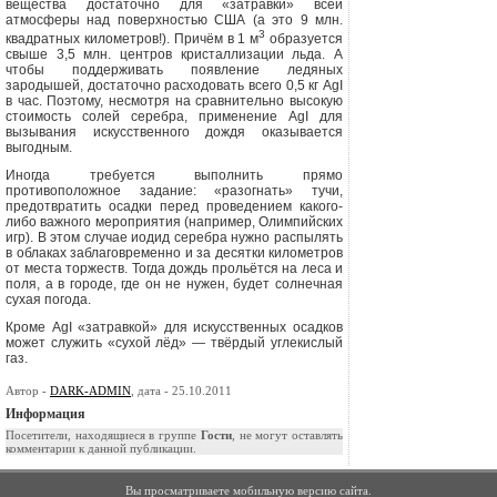
вещества достаточно для «затравки» всей
атмосферы над поверхностью США (а это 9 млн.
3
квадратных километров!). Причём в 1 м
образуется
свыше 3,5 млн. центров кристаллизации льда. А
чтобы под­держивать появление ледяных
зародышей, достаточно расходовать все­го 0,5 кг
AgI
в час. Поэтому, несмотря на сравнительно высокую
стои­мость солей серебра, применение
AgI
для
вызывания искусственного дождя оказывается
выгодным.
Иногда требуется выполнить прямо
противоположное задание: «ра­зогнать» тучи,
предотвратить осадки перед проведением какого-
либо важ­ного мероприятия (например, Олимпийских
игр). В этом случае иодид се­ребра нужно распылять
в облаках заблаговременно и за десятки километров
от места торжеств. Тогда дождь прольётся на леса и
поля, а в городе, где он не нужен, будет солнечная
сухая погода.
Кроме
AgI
«затравкой» для искусственных осадков
может служить «су­хой лёд» — твёрдый углекислый
газ.
Автор -
DARK-ADMIN
, дата - 25.10.2011
Информация
Посетители, находящиеся в группе
Гости
, не могут оставлять
комментарии к данной публикации.
Вы просматриваете мобильную версию сайта.