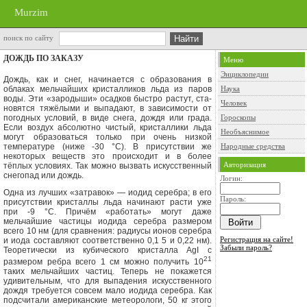
Murzim
поиск по сайту
ДОЖДЬ ПО ЗАКАЗУ
Меню
Энциклопедии
Дождь, как и снег, начинается с образования в
облаках мельчайших кри­сталликов льда из паров
Наука
воды. Эти «зародыши» осадков быстро растут, ста­
Человек
новятся тяжёлыми и выпадают, в зависимости от
погодных условий, в ви­де снега, дождя или града.
Гороскопы
Если воздух абсолютно чистый, кристаллики льда
Необъяснимое
могут образоваться только при очень низкой
температуре (ниже -30 °С). В присутствии же
Народные средства
некоторых веществ это происходит и в более
Авторизация
тёплых усло­виях. Так можно вызвать искусственный
снегопад или дождь.
Логин:
Одна из лучших «затравок» — иодид серебра; в его
Пароль:
присутствии кри­сталлы льда начинают расти уже
при -9 °С. Причём «работать» могут да­же
мельчайшие частицы иодида серебра размером
всего 10 нм (для срав­нения: радиусы ионов серебра
Регистрация на сайте!
и иода составляют соответственно 0,1 5 и 0,22 нм).
Забыли пароль?
Теоретически из кубического кристалла
AgI
с
21
размером ребра всего 1 см можно получить 10
таких мельчайших частиц. Теперь не по­кажется
удивительным, что для выпадения искусственного
дождя требу­ется совсем мало иодида серебра. Как
подсчитали американские метео­рологи, 50 кг этого