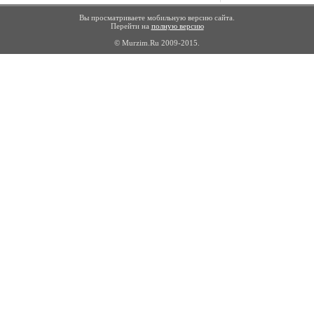
Вы просматриваете мобильную версию сайта.
Перейти на
полную версию
© Murzim.Ru 2009-2015.