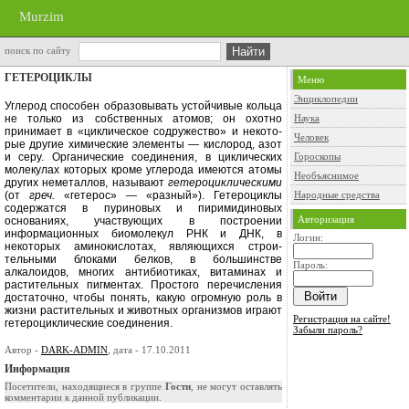
Murzim
поиск по сайту
ГЕТЕРОЦИКЛЫ
Меню
Энциклопедии
Углерод способен образовывать устой­чивые кольца
не только из собствен­ных атомов; он охотно
Наука
принимает в «циклическое содружество» и некото­
Человек
рые другие химические элементы — кислород, азот
и серу. Органические соединения, в циклических
Гороскопы
молекулах которых кроме углерода имеются атомы
Необъяснимое
других неметаллов, называют
гетероциклическими
(от
греч.
«гетерос» — «разный»). Гетероциклы
Народные средства
содер­жатся в пуриновых и пиримидиновых
Авторизация
основаниях, участвующих в построении
информационных био­молекул РНК и ДНК, в
Логин:
некоторых аминокислотах, являющихся строи­
тельными блоками белков, в боль­шинстве
Пароль:
алкалоидов, многих анти­биотиках, витаминах и
растительных пигментах. Простого перечисления
достаточно, чтобы понять, какую ог­ромную роль в
жизни растительных и животных организмов играют
Регистрация на сайте!
гете­роциклические соединения.
Забыли пароль?
Автор -
DARK-ADMIN
, дата - 17.10.2011
Информация
Посетители, находящиеся в группе
Гости
, не могут оставлять
комментарии к данной публикации.