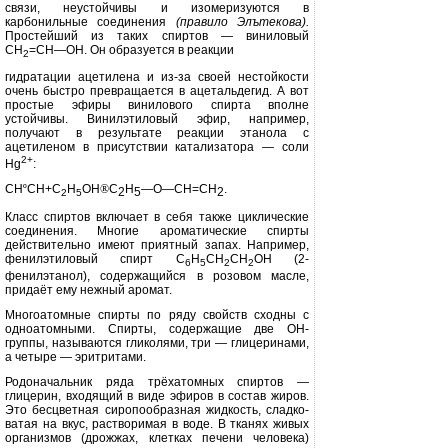
связи, неустойчивы и изомеризуются в
карбонильные соедине­ния
(правило Элътекова).
Простей­ший из таких спиртов — виниловый
СН
=СН—ОН. Он образуется в реакции
2
гидратации ацетилена и из-за своей нестойкости
очень быстро превра­щается в ацетальдегид. А вот
простые эфиры винилового спирта вполне
устойчивы. Винилэтиловый эфир, на­пример,
получают в результате реак­ции этанола с
ацетиленом в присутст­вии катализатора — соли
2+
Hg
:
С
H
º
СН+С
Н
ОН
®
C
H
—
O
—
CH
=
CH
.
2
5
2
2
5
Класс спиртов включает в себя так­же циклические
соединения. Многие ароматические спирты
действительно имеют приятный запах. Например,
фенилэтиловый спирт С
Н
СН
СН
ОН (2-
6
5
2
2
фенилэтанол), содержащийся в
розовом масле,
придаёт ему нежный аромат.
Многоатомные спирты по ряду свойств сходны с
одноатомными. Спирты, содержащие две ОН-
группы, называются гликолями, три — глице­ринами,
а четыре — эритритами.
Родоначальник ряда трёхатомных спиртов —
глицерин, входящий в виде эфиров в состав жиров.
Это бесцвет­ная сиропообразная жидкость, сладко­
ватая на вкус, растворимая в воде. В тканях живых
организмов (дрожжах, клетках печени человека)