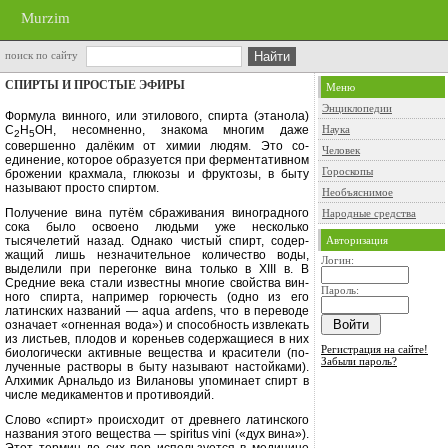
Murzim
поиск по сайту
СПИРТЫ И ПРОСТЫЕ ЭФИРЫ
Меню
Энциклопедии
Формула винного, или этилового, спирта (этанола)
С
Н
ОН, несомнен­но, знакома многим даже
Наука
2
5
совершен­но далёким от химии людям. Это со­
Человек
единение, которое образуется при ферментативном
Гороскопы
брожении крахма­ла, глюкозы и фруктозы, в быту
назы­вают просто спиртом.
Необъяснимое
Получение вина путём сбражива­ния виноградного
Народные средства
сока было освоено людьми уже несколько
Авторизация
тысячелетий назад. Однако чистый спирт, содер­
жащий лишь незначительное количе­ство воды,
Логин:
выделили при перегонке вина только в
XIII
в. В
Средние века стали известны многие свойства вин­
Пароль:
ного спирта, например горючесть (одно из его
латинских названий —
aqua ardens,
что в переводе
означает «огненная вода») и способность из­влекать
из листьев, плодов и корень­ев содержащиеся в них
Регистрация на сайте!
биологически активные вещества и красители (по­
Забыли пароль?
лученные растворы в быту называют
настойками).
Алхимик Арнальдо из Вилановы упоминает спирт в
числе медикаментов и противоядий.
Слово «спирт» происходит от древ­него латинского
названия этого веще­ства —
spiritus vini
(«дух вина»).