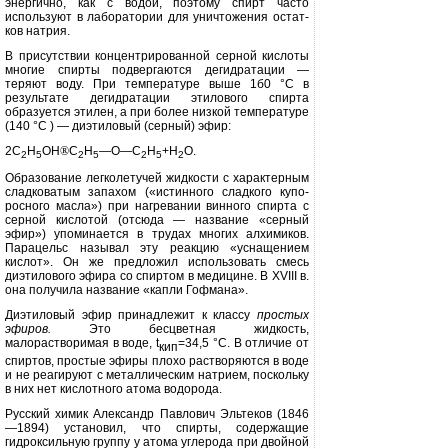
энергично, как с во­дой, поэтому спирт часто
используют в лаборатории для уничтожения остат­
ков натрия.
В присутствии концентрирован­ной серной кислоты
многие спирты подвергаются дегидратации —
теряют воду. При температуре выше 1б0 °С в
результате дегидратации этилового спирта
образуется этилен, а при более низкой температуре
(140 °С ) — диэтиловый (серный) эфир:
2С
Н
ОН
®
С
Н
—О—С
Н
+Н
О.
2
5
2
5
2
5
2
Образование легколетучей жид­кости с характерным
сладковатым запахом («истинного сладкого купо­
росного масла») при нагревании вин­ного спирта с
серной кислотой (от­сюда — название «серный
эфир») упоминается в трудах многих алхи­миков.
Парацельс называл эту реак­цию «уснащением
кислот». Он же предложил использовать смесь
диэтилового эфира со спиртом в медици­не. В
XVIII
в.
она получила название «капли Гофмана».
Диэтиловый эфир принадлежит к классу
простых
эфиров.
Это бес­цветная жидкость,
малорастворимая в воде,
t
=34,5 °С. В отличие от
кип
спир­тов, простые эфиры плохо растворя­ются в воде
и не реагируют с метал­лическим натрием, поскольку
в них нет кислотного атома водорода.
Русский химик Александр Павло­вич Эльтеков (1846
—1894) установил, что спирты, содержащие
гидроксильную группу у атома углерода при двойной