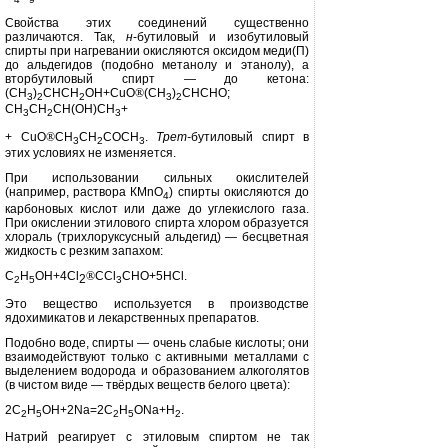
Свойства этих соединений сущест­венно
различаются. Так,
н
-бутиловый и изобутиловый
спирты при нагрева­нии окисляются оксидом меди(П)
до альдегидов (подобно метанолу и эта­нолу), а
вторбутиловый спирт — до кетона:
(СН
)
СНСН
ОН+CuО
®
(СН
)
СНСНО;
3
2
2
3
2
СН
СН
СН(ОН)СН
+
3
2
3
+ CuО
®
СН
СН
СОСН
.
Трет-
бутиловый спирт в
3
2
3
этих условиях не изменя­ется.
При использовании сильных окис­лителей
(например, раствора КMnО
) спирты окисляются до
4
карбоновых кислот или даже до углекислого газа.
При окислении этилового спирта хлором образуется
хлораль (трихлоруксусный альдегид) — бесцвет­ная
жидкость с резким запахом:
С
Н
ОН+4С
l
®
СС
l
СНО+5НС
l
.
2
2
5
3
Это вещество используется в про­изводстве
ядохимикатов и лекарст­венных препаратов.
Подобно воде, спирты — очень слабые кислоты; они
взаимодейству­ют только с активными металлами с
выделением водорода и образовани­ем алкоголятов
(в чистом виде — твёрдых веществ белого цвета):
2С
Н
ОН+
2Na=2C
H
ONa+H
.
2
5
2
5
2
Натрий реагирует с этиловым спиртом не так