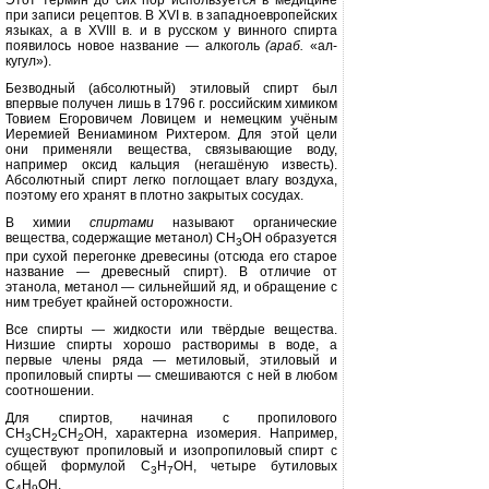
Этот термин до сих пор используется в ме­дицине
при записи рецептов. В
XVI
в. в западноевропейских
языках, а в
XVIII
в. и в русском у винного спирта
появилось новое название — алкоголь
(араб.
«ал-
кугул»).
Безводный (абсолютный) этило­вый спирт был
впервые получен лишь в 1796 г. российским химиком
Товием Егоровичем Ловицем и немец­ким учёным
Иеремией Вениамином Рихтером. Для этой цели
они приме­няли вещества, связывающие воду,
например оксид кальция (негашё­ную известь).
Абсолютный спирт лег­ко поглощает влагу воздуха,
поэтому его хранят в плотно закрытых со­судах.
В химии
спиртами
называют ор­ганические
вещества, содержащие метанол) СН
ОН образуется
3
при сухой перегонке дре­весины (отсюда его старое
назва­ние — древесный спирт). В отличие от
этанола, метанол — сильнейший яд, и обращение с
ним требует край­ней осторожности.
Все спирты — жидкости или твёр­дые вещества.
Низшие спирты хоро­шо растворимы в воде, а
первые чле­ны ряда — метиловый, этиловый и
пропиловый спирты — смешиваются с ней в любом
соотношении.
Для спиртов, начиная с пропилового
СН
СН
СН
ОН, характерна изо­мерия. Например,
3
2
2
существуют пропиловый и изопропиловый спирт с
общей формулой С
Н
ОН, четыре бу­тиловых
3
7
С
Н
ОН.
4
9