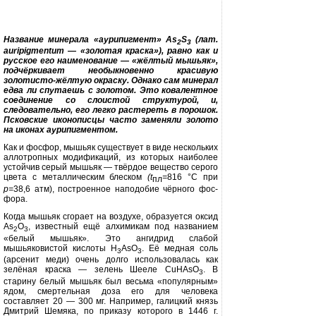
Название минерала «аурипигмент»
As
S
(лат.
2
3
auripigmentum
— «золотая краска»), равно как и
русское его наименование — «жёлтый мышьяк»,
подчёркивает необыкновенно красивую
золотисто-жёлтую окраску. Однако сам минерал
едва ли спутаешь с золотом. Это ковалентное
соединение со слоистой структурой, и,
следовательно, его легко растереть в порошок.
Псковские иконописцы часто заменяли золото
на иконах аурипигментом.
Как и фосфор, мышьяк существует в виде нескольких
аллотропных моди­фикаций, из которых наиболее
устой­чив серый мышьяк — твёрдое вещест­во серого
цвета с металлическим блеском
(t
=
816
°
C
при
пл
р=
38,6 атм), построенное наподобие чёрного фос­
фора.
Когда мышьяк сгорает на воздухе, образуется оксид
As
O
,
известный ещё алхимикам под названием
2
3
«бе­лый мышьяк». Это ангидрид слабой
мышьяковистой кислоты
H
AsO
.
Её медная соль
3
3
(арсенит меди) очень долго использовалась как
зелёная краска — зелень Шееле
CuHAsO
.
В
3
старину белый мышьяк был весьма «популярным»
ядом, смертельная до­за его для человека
составляет 20 — 300 мг. Например, галицкий князь
Дмитрий Шемяка, по приказу которо­го в 1446 г.