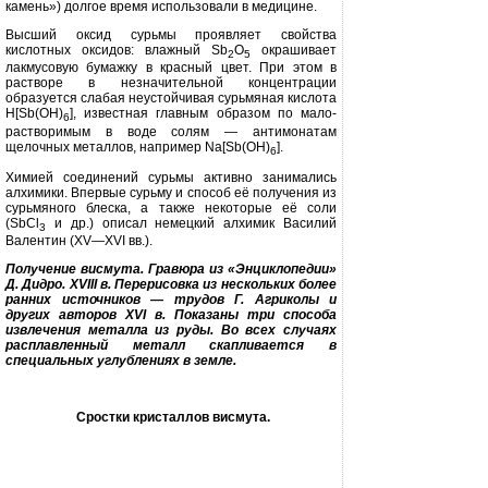
камень») долгое время использовали в медицине.
Высший оксид сурьмы проявляет свойства
кислотных оксидов: влаж­ный
Sb
O
окрашивает
2
5
лакмусовую бумажку в красный цвет. При этом в
растворе в незначительной концент­рации
образуется слабая неустойчи­вая сурьмяная кислота
H[Sb(OH)
],
известная главным образом по мало­
6
растворимым в воде солям — антимонатам
щелочных металлов, например
Na[Sb(OH)
].
6
Химией соединений сурьмы ак­тивно занимались
алхимики. Впервые сурьму и способ её получения из
сурьмяного блеска, а также некото­рые её соли
(SbCl
и др.) описал не­мецкий алхимик Василий
3
Валентин
(XV—XVI
вв.).
Получение висмута. Гравюра из «Энциклопедии»
Д. Дидро.
XVIII
в. Перерисовка из нескольких более
ранних источников — трудов Г. Агриколы и
других авторов
XVI
в. Показаны три способа
извлечения металла из руды. Во всех случаях
расплавленный металл скапливается в
специальных углублениях в земле.
Сростки кристаллов висмута.