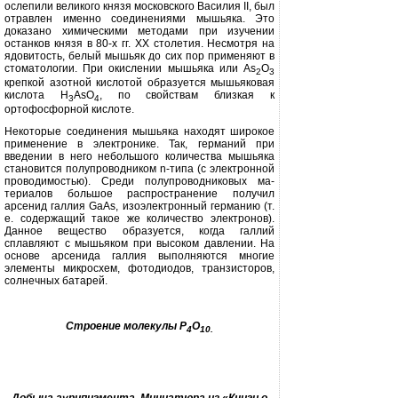
ослепили великого князя московского Василия
II,
был
отравлен именно соединениями мышьяка. Это
доказано химическими методами при изучении
останков князя в 80-х гг.
XX
столетия. Несмотря на
ядови­тость, белый мышьяк до сих пор при­меняют в
стоматологии. При окисле­нии мышьяка или
As
O
2
3
крепкой азотной кислотой образуется мышь­яковая
кислота
H
AsO
,
по свойствам близкая к
3
4
ортофосфорной кислоте.
Некоторые соединения мышьяка находят широкое
применение в элект­ронике. Так, германий при
введении в него небольшого количества мышь­яка
становится полупроводником
n
-типа (с электронной
проводимо­стью). Среди полупроводниковых ма­
териалов большое распространение получил
арсенид галлия
GaAs,
изоэлектронный германию (т.
е. содержа­щий такое же количество электро­нов).
Данное вещество образуется, когда галлий
сплавляют с мышьяком при высоком давлении. На
основе арсенида галлия выполняются многие
элементы микросхем, фотодиодов, транзисторов,
солнечных батарей.
Строение молекулы
P
O
4
10.
Добыча аурипигмента. Миниатюра из «Книги о