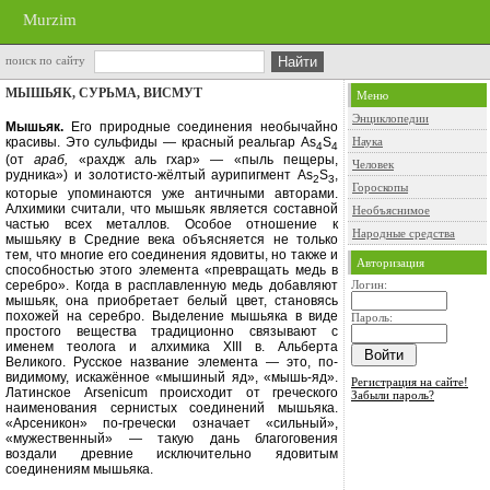
Murzim
поиск по сайту
МЫШЬЯК, СУРЬМА, ВИСМУТ
Меню
Энциклопедии
Мышьяк.
Его природные соедине­ния необычайно
красивы. Это суль­фиды — красный реальгар
As
S
Наука
4
4
(от
араб,
«рахдж аль гхар» — «пыль пе­щеры,
Человек
рудника») и золотисто-жёлтый аурипигмент
As
S
,
2
3
Гороскопы
которые упомина­ются уже античными авторами.
Алхи­мики считали, что мышьяк является составной
Необъяснимое
частью всех металлов. Осо­бое отношение к
Народные средства
мышьяку в Средние века объясняется не только
тем, что многие его соединения ядовиты, но также и
Авторизация
способностью этого элемен­та «превращать медь в
серебро». Ког­да в расплавленную медь добавляют
Логин:
мышьяк, она приобретает белый цвет, становясь
похожей на серебро. Выде­ление мышьяка в виде
Пароль:
простого ве­щества традиционно связывают с
именем теолога и алхимика
XIII
в. Аль­берта
Великого. Русское название эле­мента — это, по-
видимому, иска­жённое «мышиный яд», «мышь-яд».
Регистрация на сайте!
Латинское
Arsenicum
происходит от греческого
Забыли пароль?
наименования сернистых соединений мышьяка.
«Арсеникон» по-гречески означает «сильный»,
«мужественный» — такую дань благогове­ния
воздали древние исключительно ядовитым
соединениям мышьяка.