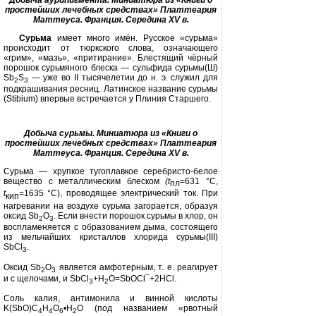
простейших лечебных средствах» Платтеария
Маттеуса. Франция. Середина
XV
в.
Сурьма
имеет много имён. Русское «сурьма»
происходит от тюркского
слова, означающего
«грим», «мазь», «притирание». Блестящий чёрный
порошок сурьмяного блеска — суль­фида сурьмы(Ш)
Sb
S
— уже во
II
ты­сячелетии до н. э. служил для
2
3
подкра­шивания ресниц. Латинское название сурьмы
(Stibium)
впервые встречает­ся у Плиния Старшего.
Добыча сурьмы. Миниатюра
из «Книги о
простейших лечебных средствах»
Платтеария
Маттеуса. Франция. Середина
XV
в.
Сурьма — хрупкое тугоплавкое се­ребристо-белое
вещество с металличе­ским блеском
(t
=631 °С,
пл
t
=1635 °С), проводящее электрический ток. При
кип
нагревании на воздухе сурь­ма загорается, образуя
оксид
Sb
O
.
Ес­ли внести порошок сурьмы в хлор, он
2
3
воспламеняется с образованием дыма, состоящего
из мельчайших кристал­лов хлорида сурьмы(
III
)
SbCl
.
3
Оксид
Sb
O
является амфотерным, т. е. реагирует
2
3
и с щелочами, и
SbCl
+H
O
=
SbOCl
¯
+2HCl.
3
2
Соль калия, антимонила и винной кислоты
K(SbO)C
H
O
•Н
О (под на­званием «рвотный
4
4
6
2