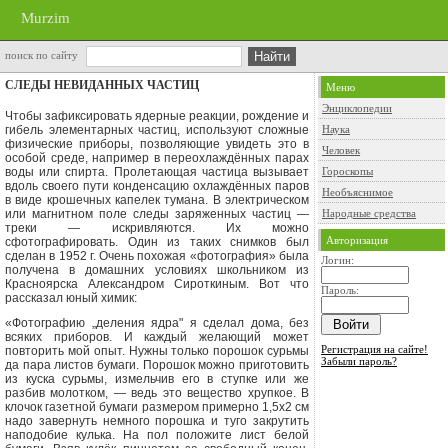
Murzim
поиск по сайту
СЛЕДЫ НЕВИДАННЫХ ЧАСТИЦ
Меню
Энциклопедии
Чтобы зафиксировать ядерные реакции, рождение и
гибель эле­ментарных частиц, используют сложные
Наука
физические приборы, позволяющие увидеть это в
Человек
особой среде, например в переохла­ждённых парах
воды или спирта. Пролетающая частица вызыва­ет
Гороскопы
вдоль своего пути конденсацию охлаждённых паров
Необъяснимое
в виде кро­шечных капелек тумана. В электрическом
или магнитном поле следы заряженных частиц —
Народные средства
треки — искривляются. Их можно
Авторизация
сфотографировать. Один из таких снимков был
сделан в 1952 г. Очень похожая «фотография» была
Логин:
получена в домашних условиях школьником из
Красноярска Александром Сироткиным. Вот что
Пароль:
рассказал юный химик:
«Фотографию „деления ядра" я сделал дома, без
всяких при­боров. И каждый желающий может
Регистрация на сайте!
повторить мой опыт. Нужны только порошок сурьмы
Забыли пароль?
да пара листов бумаги. Порошок мож­но приготовить
из куска сурьмы, измельчив его в ступке или же
разбив молотком, — ведь это вещество хрупкое. В
клочок газет­ной бумаги размером примерно 1,5х2 см
надо завернуть немно­го порошка и туго закрутить
наподобие кулька. На пол положи­те лист белой