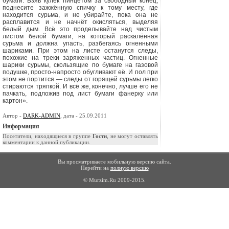
бумаги. Взяв кулёк пинцетом за свободный конец,
поднесите зажжённую спичку к тому месту, где
находится сурь­ма, и не убирайте, пока она не
расплавится и не начнёт окислять­ся, выделяя
белый дым. Всё это проделывайте над чистым
листом белой бумаги, на который раскалённая
сурьма и должна упасть, разбегаясь огненными
шариками. При этом на листе останутся следы,
похожие на треки заряженных частиц. Огненные
шарики сурьмы, скользящие по бумаге на газовой
подушке, просто-на­просто обугливают её. И пол при
этом не портится — следы от горящей сурьмы лег­ко
стираются тряпкой. И всё же, конечно, лучше его не
пачкать, подложив под лист бумаги фанерку или
картон».
Автор -
DARK-ADMIN
, дата - 25.09.2011
Информация
Посетители, находящиеся в группе
Гости
, не могут оставлять
комментарии к данной публикации.
Вы просматриваете мобильную версию сайта.
Перейти на
полную версию
© Murzim.Ru 2009-2015.