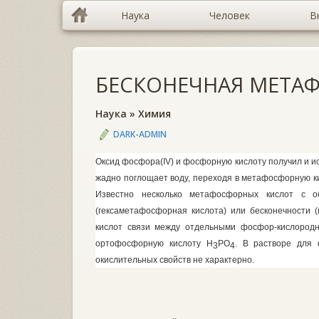
Наука
Человек
В
БЕСКОНЕЧНАЯ МЕТА
Наука
»
Химия
DARK-ADMIN
Оксид фосфора(
IV)
и фосфорную кислоту получил и и
жадно поглощает воду, переходя в метафосфорную к
Известно несколько метафосфорных кислот с 
(гексаметафосфорная кислота) или бесконечности
кислот свя­зи между отдельными фосфор-кислород
ортофосфорную кислоту
H
PO
.
В растворе для 
3
4
окислительных свойств не характерно.