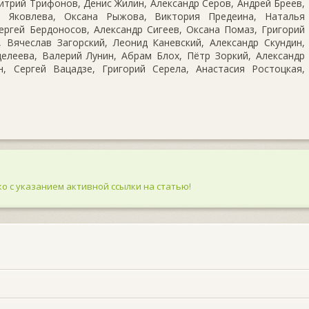
трий Трифонов, Денис Жилин, Александр Серов, Андрей Бреев,
 Яковлева, Оксана Рыжова, Виктория Предеина, Наталья
ергей Бердоносов, Александр Сигеев, Оксана Помаз, Григорий
 Вячеслав Загорский, Леонид Каневский, Александр Скундин,
елеева, Валерий Лунин, Абрам Блох, Пётр Зоркий, Александр
, Сергей Вацадзе, Григорий Серела, Анастасия Ростоцкая,
о с указанием активной ссылки на статью!