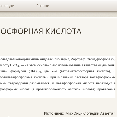
не науки
Разное
ФОСФОРНАЯ КИСЛОТА
ссле­довал немецкий химик Андреас Cuгизмунд Маргграф. Оксид фосфора
(
V
)
ислоту НРО
, — на этом основано его ис­пользование в качестве осушителя.
3
обшей формулой (НРО
)
, где х=4 (тетраметафосфорная кислота), 6
3
x
 (полиметафосфорные кисло­ты). При кипячении раствора метафосфорных
ными тетраэдрами разрываются, и метафосфорная кислота переходит в
фосфорных кислот (в противоположность азотной кислоте) проявление
Источник:
Мир Энциклопедий Аванта+