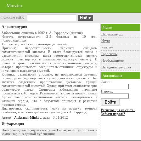
Murzim
поиск по сайту
Алкаптонурия
Меню
Заболевание описано в 1902 г. А. Гэрродом (Англия)
Энциклопедии
Частота встречаемости: 2-5 больных на 10 млн.
новорожденных.
Наука
Тип наследования аутосомно-рецессивный.
Человек
Причина: недостаточность фермента оксидазы
гомогентизиновой кислоты. В итоге блокируется звено в
Гороскопы
расщеплении тирозина, когда гомогентизиновая кислота
должна превращаться в малеилацетоуксусную кислоту. В
Необъяснимое
итоге в крови накапливается гомогентизиновая кислота,
которая пропитывает соединительнотканные структуры и
Народные средства
интенсивно выводится с мочой.
Клиника: развиваются упорные, не поддающиеся лечению
Авторизация
полиартриты, приводящие к тугоподвижности суставов. Это
является следствием пропитывания суставных хрящей
Логин:
гомогентизиновой кислотой. Хрящи при атом становятся ярко
оранжевого цвета. Симптомы заболевания начинают
Пароль:
проявляться к 40 годам. Развивается патология позвоночника.
Кроме того гомогентизиновая кислота откладывается в
клапанах сердца, что с возрастом приводит к развитию
пороков сердца.
Диагностика: скрининг-тест: моча на воздухе темнеет,
Регистрация на сайте!
особенно, если в нее добавить щелочь (тест А. Гэррода).
Забыли пароль?
Автор -
Aleksandr Minkov
, дата - 3.01.2012
Информация
Посетители, находящиеся в группе
Гости
, не могут оставлять
комментарии к данной публикации.