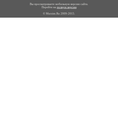
Вы просматриваете мобильную версию сайта.
Перейти на
полную версию
© Murzim.Ru 2009-2015.