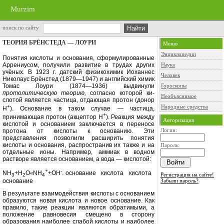
Murzim
поиск по сайту
ТЕОРИЯ БРЁНСТЕДА — ЛОУРИ
Меню
Энциклопедии
Понятия кислоты и основания, сфор­мулированные
Аррениусом, получили развитие в трудах других
Наука
учёных. В 1923 г. датский физикохимик Иоханнес
Человек
Николаус Брёнстед (1879—1947) и английский химик
Томас Лоури (1874—1936) выдвинули
Гороскопы
протолитическую теорию,
согласно которой ки­
Необъяснимое
слотой является частица, отдающая протон (донор
+
Народные средства
Н
). Основание в таком случае — частица,
+
принимающая про­тон (акцептор Н
). Реакция между
Авторизация
ки­слотой и основанием заключается в переносе
Логин:
протона от кислоты к осно­ванию. Эти
представления позволили расширить понятия
кислоты и осно­вания, распространив их также и на
Пароль:
отдельные ионы. Например, аммиак в водном
растворе является основанием, а вода — кислотой:
+
-
NH
+
H
O
«
NH
+
OH
.
основание
кислота
кислота
Регистрация на сайте!
3
2
4
Забыли пароль?
основание
В результате взаимодействия кис­лоты с основанием
образуются новая кислота и новое основание. Как
пра­вило, такие реакции являются обра­тимыми, а
положение равновесия смещено в сторону
образования наи­более слабой кислоты и наиболее