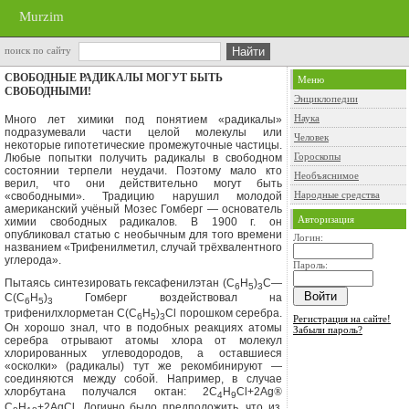
Murzim
поиск по сайту
СВОБОДНЫЕ РАДИКАЛЫ МОГУТ БЫТЬ
Меню
СВОБОДНЫМИ!
Энциклопедии
Наука
Много лет химики под понятием «ради­калы»
подразумевали части целой мо­лекулы или
Человек
некоторые гипотетические промежуточные частицы.
Гороскопы
Любые по­пытки получить радикалы в свободном
состоянии терпели неудачи. Поэтому мало кто
Необъяснимое
верил, что они действительно могут быть
Народные средства
«свободными». Традицию нарушил молодой
американский учё­ный Мозес Гомберг — основатель
Авторизация
хи­мии свободных радикалов. В 1900 г. он
опубликовал статью с необычным для того времени
Логин:
названием «Трифенилметил, случай трёхвалентного
углерода».
Пароль:
Пытаясь синтезировать гексафенилэтан (С
Н
)
С—
6
5
3
С(
С
Н
)
Гомберг воздейст­вовал на
6
5
3
трифенилхлорметан
C(C
H
)
Cl
порошком серебра.
6
5
3
Регистрация на сайте!
Он хорошо знал, что в подобных реакциях атомы
Забыли пароль?
сереб­ра отрывают атомы хлора от молекул
хлорированных углеводородов, а остав­шиеся
«осколки» (радикалы) тут же рекомбинируют —
соединяются между со­бой. Например, в случае
хлорбутана получался октан:
2C
H
Cl+2Ag
®
4
9
С
Н
+
2AgCl.
Логично было пред­положить, что из