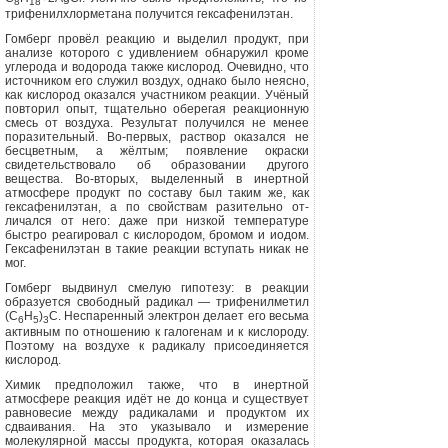
8
18
трифенилхлорметана получится гексафенилэтан.
Гомберг провёл реакцию и выделил продукт, при
анализе которого с удив­лением обнаружил кроме
углерода и водорода также кислород. Очевидно, что
источником его служил воздух, од­нако было неясно,
как кислород ока­зался участником реакции. Учёный
повторил опыт, тщательно оберегая ре­акционную
смесь от воздуха. Результат получился не менее
поразительный. Во-первых, раствор оказался не
бес­цветным, а жёлтым; появление окраски
свидетельствовало об образовании другого
вещества. Во-вторых, выде­ленный в инертной
атмосфере продукт по составу был таким же, как
гексафенилэтан, а по свойствам разительно от­
личался от него: даже при низкой температуре
быстро реагировал с кисло­родом, бромом и иодом.
Гексафенилэтан в такие реакции вступать никак не
мог.
Гомберг выдвинул смелую гипоте­зу: в реакции
образуется свободный радикал — трифенилметил
(С
Н
)
С. Неспаренный электрон делает его весьма
6
5
3
активным по отношению к га­логенам и к кислороду.
Поэтому на воздухе к радикалу присоединяется
кислород.
Химик предположил также, что в инертной
атмосфере реакция идёт не до конца и существует
равновесие между радикалами и продуктом их
сдваивания. На это указывало и изме­рение
молекулярной массы продукта, которая оказалась