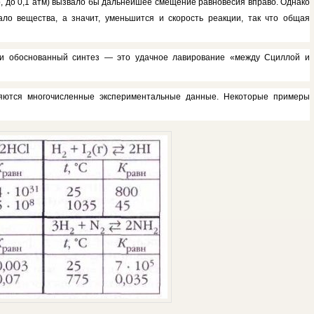
 до 0,1 атм) вызвало бы дальнейшее смещение равновесия вправо. Однако
ло вещества, а значит, умень­шится и скорость реакции, так что общая
ки обоснованный синтез — это удачное лавирование «между Сциллой и
ются многочислен­ные экспериментальные данные. Некоторые примеры