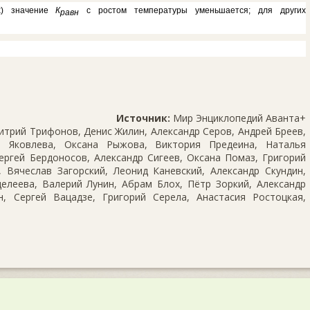
их) значение
К
с ростом температуры уменьшается; для других
равн
Источник:
Мир Энциклопедий Аванта+
трий Трифонов, Денис Жилин, Александр Серов, Андрей Бреев,
 Яковлева, Оксана Рыжова, Виктория Предеина, Наталья
ергей Бердоносов, Александр Сигеев, Оксана Помаз, Григорий
 Вячеслав Загорский, Леонид Каневский, Александр Скундин,
елеева, Валерий Лунин, Абрам Блох, Пётр Зоркий, Александр
, Сергей Вацадзе, Григорий Серела, Анастасия Ростоцкая,