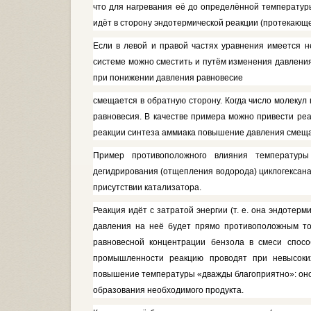
что для нагревания её до определён­ной температур
идёт в сторону эндотермической реакции (протека­ющ
Если в левой и правой частях уравнения имеется не
систе­ме можно сместить и путём измене­ния давлени
при понижении давления равновесие
смещается в обратную сторону. Ког­да число молекул 
равновесия. В качестве примера можно привести ре
реакции синтеза аммиака повышение давления сме­щает
Пример противоположного влия­ния температу
дегидрирования (отщепле­ния водорода) циклогексана
присутст­вии катализатора.
Реакция идёт с затратой энергии (т. е. она эндотерм
давления на неё будет прямо противоположным том
равновесной концентрации бензола в смеси спос
промышленности реак­цию проводят при невысоких
повышение температуры «дважды благоприят­но»: оно н
образования необходи­мого продукта.