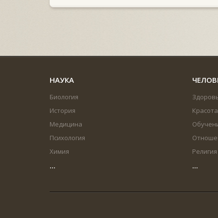
НАУКА
ЧЕЛОВ
Биология
Здоров
История
Красота
Медицина
Обучен
Психология
Отноше
Химия
Религия
...
...