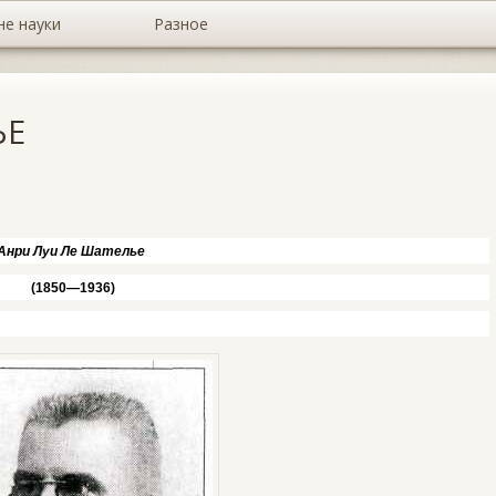
не науки
Разное
ЬЕ
Анри Луи Ле Шателье
(1850—1936)