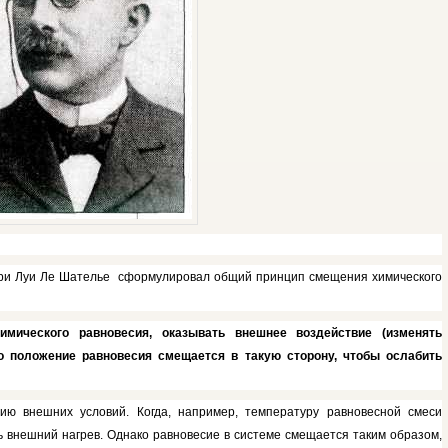
нри Луи Ле Шателье сформулировал общий принцип смещения химиче­ского
мического равновесия, оказывать внеш­нее воздействие (изменять
то поло­жение равновесия смещается в такую сторону, чтобы осла­бить
ию внешних усло­вий. Когда, например, температуру равновесной смеси
ь внешний нагрев. Однако равновесие в системе смещается таким образом,