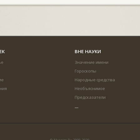
ЕК
ВНЕ НАУКИ
ье
Значение имени
Гороскопы
ие
Народные средства
ния
Необъяснимое
Предсказатели
...
© Murzim.Ru 2009-2020.