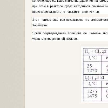
Конечно, ещё большее снижение давления (например,
при этом в реакторе будет находиться слиш­ком ма
производительность не повы­сится, а понизится.
Этот пример ещё раз показывает, что экономичес
Харибдой».
Ярким подтверждением принципа Ле Шателье явля
указаны в при­ведённой таблице.