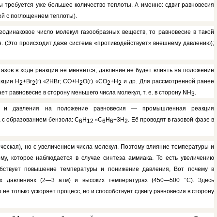
ы требуется уже боль­шее количество теплоты. А именно: сдвиг равновесия
ей с поглощением теплоты).
одинаковое число молекул газообразных ве­ществ, то равновесие в такой
я. (Это происходит даже система «проти­водействует» внешнему давлению);
газов в ходе реак­ции не меняется, давление не будет влиять на положение
акции Н
+В
r
(г)
«
2НВ
r
; СО+Н
О(г)
«
СО
+Н
и др. Для рас­смотренной ранее
2
2
2
2
2
 равновесие в сторону меньше­го числа молекул, т. е. в сторону NН
.
3
ры и давления на поло­жение равновесия — промышленная реакция
 с образо­ванием бензола: С
Н
«
С
Н
+3Н
. Её проводят в газовой фазе в
6
12
6
6
2
ическая), но с уве­личением числа молекул. Поэтому влияние температуры и
у, которое наблюдается в случае синтеза аммиака. То есть увеличению
обствует повышение температуры и понижение давления, Вот почему в
 давле­ниях (2—3 атм) и высоких темпера­турах (450—500 °С). Здесь
е только ускоряет процесс, но и способствует сдвигу равновесия в сторону