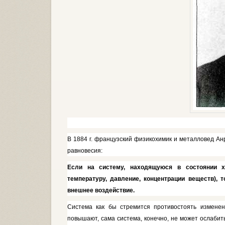
В 1884 г. французский физикохимик и металловед А
равновесия:
Если на систему, находящую­ся в состоянии хи
температуру, давление, кон­центрации веществ), 
внешнее воздействие.
Система как бы стремится проти­востоять изменен
повышают, сама система, конечно, не может ослабит