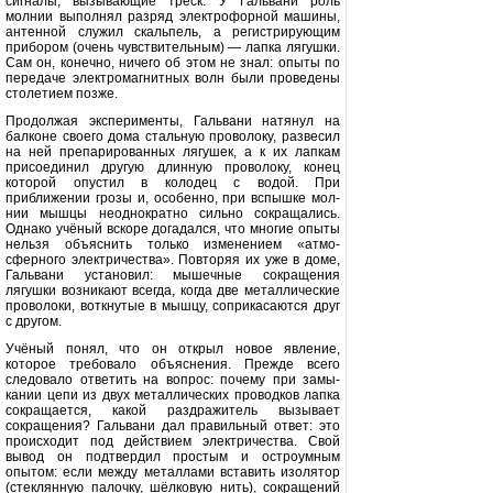
сигналы, вызывающие треск. У Гальвани роль
молнии выполнял разряд электрофорной машины,
антенной служил скальпель, а регистрирующим
прибо­ром (очень чувствительным) — лап­ка лягушки.
Сам он, конечно, ничего об этом не знал: опыты по
передаче электромагнитных волн были прове­дены
столетием позже.
Продолжая эксперименты, Гальвани натянул на
балконе своего дома стальную проволоку, развесил
на ней препарированных лягушек, а к их лапкам
присоединил другую длинную проволоку, конец
которой опустил в колодец с водой. При
приближении грозы и, особенно, при вспышке мол­
нии мышцы неоднократно сильно сокращались.
Однако учёный вскоре догадался, что многие опыты
нельзя объяснить только изменением «атмо­
сферного электричества». Повторяя их уже в доме,
Гальвани установил: мышечные сокращения
лягушки воз­никают всегда, когда две металличе­ские
проволоки, воткнутые в мышцу, соприкасаются друг
с другом.
Учёный понял, что он открыл новое явление,
которое требовало
объяснения. Прежде всего
следовало ответить на вопрос: почему при замы­
кании цепи из двух металлических проводков лапка
сокращается, какой раздражитель вызывает
сокращения? Гальвани дал правильный ответ: это
происходит под действием электриче­ства. Свой
вывод он подтвердил про­стым и остроумным
опытом: если ме­жду металлами вставить изолятор
(стеклянную палочку, шёлковую нить), сокращений