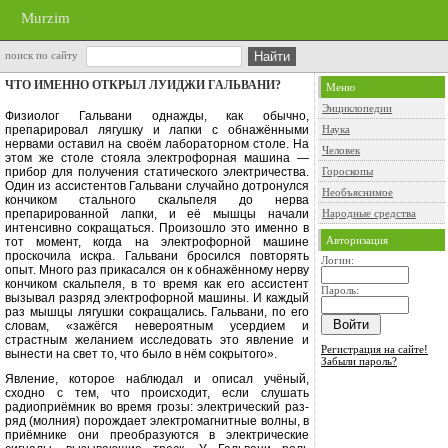
Murzim
поиск по сайту
ЧТО ИМЕННО ОТКРЫЛ ЛУИДЖИ ГАЛЬВАНИ?
Меню
Энциклопедии
Физиолог Гальвани однажды, как обычно,
препарировал лягушку и лап­ки с обнажёнными
Наука
нервами оставил на своём лабораторном столе. На
Человек
этом же столе стояла электрофорная машина —
прибор для получения статического электричества.
Гороскопы
Один из
ассистентов Гальвани случайно дотро­нулся
Необъяснимое
кончиком стального скальпеля до нерва
препарированной лапки, и её мышцы начали
Народные средства
интенсивно со­кращаться. Произошло это именно в
Авторизация
тот момент, когда на электрофорной машине
проскочила искра. Гальвани бросился повторять
Логин:
опыт. Много раз прикасался он к обнажённому нерву
кончиком скальпеля, в то время как его ассистент
Пароль:
вызывал разряд электрофорной машины. И каждый
раз мышцы лягушки сокращались. Гальвани, по его
словам, «зажёгся невероят­ным усердием и
страстным желанием исследовать это явление и
Регистрация на сайте!
вынести на свет то, что было в нём сокрытого».
Забыли пароль?
Явление, которое наблюдал и опи­сал учёный,
сходно с тем, что проис­ходит, если слушать
радиоприёмник во время грозы: электрический раз­
ряд (молния) порождает электромаг­нитные волны, в
приёмнике они пре­образуются в электрические