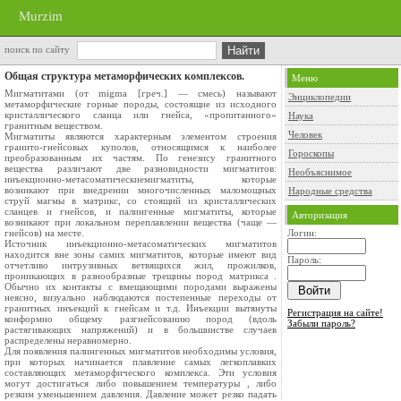
Murzim
поиск по сайту
Общая структура метаморфических комплексов.
Меню
Мигматитами (от migma [греч.] — смесь) называют
Энциклопедии
метаморфические горные породы, состоящие из исходного
кристаллическо­го сланца или гнейса, «пропитанного»
Наука
гранитным веществом.
Человек
Мигматиты являются характерным элементом строения
гранито­-гнейсовых куполов, относящимся к наиболее
Гороскопы
преобразованным их ча­стям. По генезису гранитного
вещества различают две разновидности миг­матитов:
Необъяснимое
инъекционно-метасоматическиемигматиты, которые
возникают при внедрении многочисленных маломощных
Народные средства
струй магмы в матрикс, со­ стоящий из кристаллических
сланцев и гнейсов, и палингенные мигмати­ты, которые
Авторизация
возникают при локальном переплавлении вещества (чаще —
гнейсов) на месте.
Логин:
Источник инъекционно-метасоматических мигматитов
находится вне зоны самих мигматитов, которые имеют вид
Пароль:
отчетливо интрузивных ветвящихся жил, прожилков,
проникающих в разнообразные трещины пород матрикса .
Обычно их контакты с вмещающими породами выражены
неясно, визуально наблюдаются постепенные переходы от
гранитных инъекций к гнейсам и т.д. Инъекции вытянуты
Регистрация на сайте!
конформно общему разгнейсованию пород (вдоль
Забыли пароль?
растягивающих напряжений) и в большинстве случаев
распределены неравномерно.
Для появления палингенных мигматитов необходимы условия,
при которых начинается плавление самых легкоплавких
составляющих метаморфического комплекса. Эти условия
могут достигаться либо по­вышением температуры , либо
резким уменьшением давле­ния. Давление может резко падать