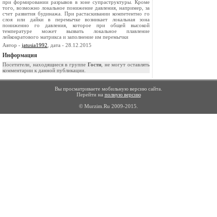
при формировании разрывов в зоне супраструктуры. Кроме
того, возможно локальное понижение давления, например, за
счет развития будинажа. При растаскивании компетентно­ го
слоя или дайки в перемычке возникает локальная зона
пониженно­ го давления, которое при общей высокой
температуре может вызвать ло­кальное плавление
лейкократового матрикса и заполнение им перемыч­ки
Автор -
jatusia1992
, дата - 28.12.2015
Информация
Посетители, находящиеся в группе
Гости
, не могут оставлять
комментарии к данной публикации.
Вы просматриваете мобильную версию сайта.
Перейти на
полную версию
© Murzim.Ru 2009-2015.