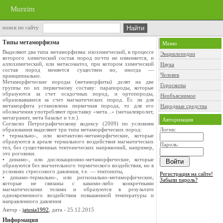
Murzim
поиск по сайту
Типы метаморфизма
Меню
Выделяют два типа метаморфизма: изохимический, в процессе
Энциклопедии
которо­го химический состав пород почти не изменяется, и
аллохимический, или метасоматоз, при котором химический
Наука
состав пород меняется существен­ но, иногда —
Человек
принципиально.
Метаморфические породы (метаморфиты) делят на две
Гороскопы
группы по их первичному составу: парапороды, которые
образуются за счет осадочных пород, и ортопороды,
Необъяснимое
образовавшиеся за счет магматических пород. Ес­ ли для
метаморфита установлена первичная порода, то для его
Народные средства
обозначе­ния употребляют приставку «мета...» (метаалевролит,
метагранит, мета­ базальт и т.п.).
Авторизация
Согласно Петрографическому кодексу (2009) по условиям
образова­ния выделяют три типа метаморфических пород:
Логин:
• термально-, или контактово-метаморфические, которые
обра­зуются в ареале термального воздействия магматических
Пароль:
тел, без существенных тектонических напряжений, например,
это роговики.
• динамо-, или дислокационно-метаморфические, которые
образу­ются без значительного термического воздействия, но в
усло­виях стрессового давления, т.е. — тектониты,
Регистрация на сайте!
• динамо-термально-, или регионально-метаморфические,
Забыли пароль?
кото­рые не связаны с какими-либо конкретными
магматическими телами и образуются в результате
одновременного воздействия повышенной температуры и
направленного давления
Автор -
jatusia1992
, дата - 25.12.2015
Информация