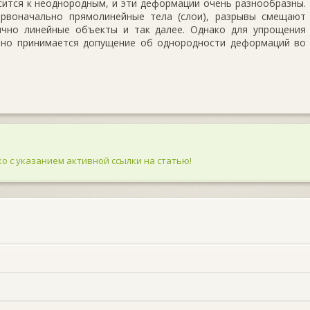
ится к неоднородным, и эти деформации очень разнообразны.
ервоначально прямолинейные тела (слои), разрывы смещают
вично линейные объекты и так далее. Од­нако для упрощения
но при­нимается допущение об однородности деформаций во
о с указанием активной ссылки на статью!