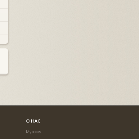
О НАС
Мурзим