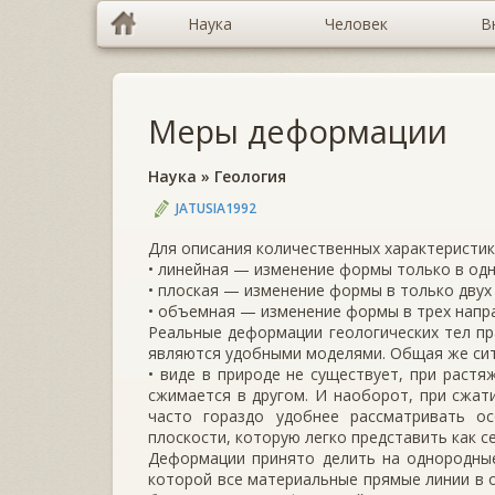
Наука
Человек
В
Меры деформации
Наука
»
Геология
JATUSIA1992
Для описания количественных характеристик
• линейная — изменение формы только в од
• плоская — изменение формы в только двух
• объемная — изменение формы в трех напр
Реальные деформации геологических тел пр
являются удобными моделями. Общая же сит
• виде в природе не существует, при раст
сжимается в другом. И наоборот, при сжат
часто гораздо удобнее рассматривать о
плоскости, которую легко представить как с
Деформации принято делить на однородные
которой все материальные прямые линии в 