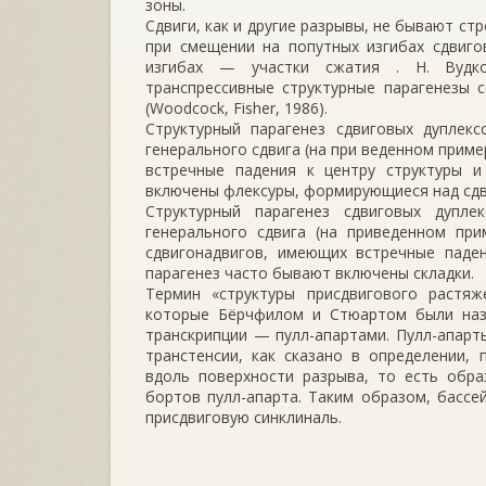
зоны.
Сдвиги, как и другие разрывы, не бывают ст
при смещении на попутных изгибах сдвиго
изгибах — участки сжатия . Н. Вудко
транспрессивные структурные парагенезы 
(Woodcock, Fisher, 1986).
Структурный парагенез сдвиговых дуплек
генерального сдвига (на при­ веденном прим
встречные падения к центру структуры 
включены флексуры, формирующи­еся над сдв
Структурный парагенез сдвиговых дупле
генерального сдвига (на приведен­ном пр
сдвигонадвигов, имеющих встречные паден
парагенез часто бывают включены складки.
Термин «структуры присдвигового растяж
которые Бёрчфилом и Стюартом были названы
транскрипции — пулл-апартами. Пулл-апарт
транстенсии, как сказано в определе­нии
вдоль поверхности разрыва, то есть обра
бортов пулл-апарта. Таким образом, бассе
присдвиговую синклиналь.