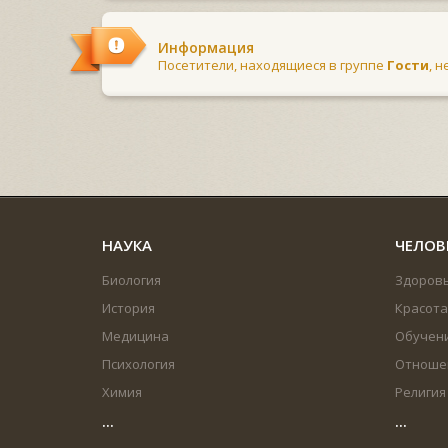
Информация
Посетители, находящиеся в группе
Гости
, 
НАУКА
ЧЕЛОВ
Биология
Здоров
История
Красота
Медицина
Обучен
Психология
Отноше
Химия
Религия
...
...