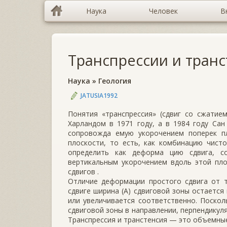
Наука
Человек
В
Транспрессии и тран
Наука
»
Геология
JATUSIA1992
Понятия «транспрессия» (сдвиг со сжатием
Харландом в 1971 году, а в 1984 году Сан
сопровожда­ емую укорочением поперек п
плоскости, то есть, как комбинацию чист
определить как деформа­ цию сдвига, 
вертикальным укорочением вдоль этой плос
сдвигов .
Отличие деформации простого сдвига от т
сдвиге ширина (А) сдвиговой зо­ны остается
или увеличивается соответственно. Поскол
сдвиговой зоны в направлении, перпендикул
Транспрессия и транстен­сия — это объемны