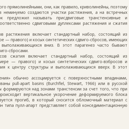
рого прямолинейными, они, как правило, криволинейны, поэтому
в неминуемо создаются участки растяжения, а на встреч­ных
к предложил называть присдвиговые транстенсивные и
соответственно сдвиговыми дуплексами растяжения и сжатия
сов растяжения включает стандартный набор, состоящий из
ере — правого) и косых синтетических сдвиго-сбросов, имеющих
и выполаживающихся вниз. В этот парагенез часто бывают
иго-сбросами.
ксов сжатия вклю­чает стандартный набор, состоящий из
имере — правого) и косых синтетических сдвиго-взбросов и
ия к центру структуры и выполажива­ющихся вверх. В этот
ения» обычно ассоцииру­ется с поверхностными впадинами,
 pull-apart basins (Burchflel, Stewart, 1966) или в русской
ы формируются над зонами транстенсии за счет того, что при
, происходит вертикальное укорочение деформируемого блока
зуется прогиб, в который сносится об­ломочный материал с
йн типа пулл-апарт представляет собой конседиментационную