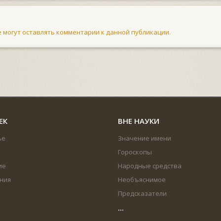
не могут оставлять комментарии к данной публикации.
ЕК
ВНЕ НАУКИ
ье
Значение имени
Гороскопы
ие
Народные средства
ния
Необъяснимое
Предсказатели
...