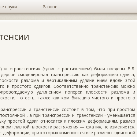
не науки
Разное
стенсии
) и «транстенсия» (сдвиг с растяжением) были введены В.Б.
­ дерсон смоделировал транспрессию как деформацию сдвига,
лоскости разлома и вертикальным удлине­ нием вдоль этой
ого и простого сдвигов. Соответственно транстенсию можно
сопровождаемую удлинением поперек плоскости разлома и
кости, то есть, также как ком­ бинацию чистого и простого
ранспрессии и транстенсии состоит в том, что при простом
 постоянной , а при транспрессии и транстенсии - уменьшается
ьку простой сдвиг относится к плоским деформациям, размер
ярном главной пло­скости растяжения — сжатия, не изменяется.
е деформации, при которых изменяются все размеры сдвиговой