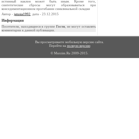
истинный наклон может быть иным. Кроме того,
синтетические сбросы могут образовываться при
конседиментационном прогибании синкли­нальной складки
Автор -
jatusia1992
, дата - 23.12.2015
Информация
Посетители, находящиеся в группе
Гости
, не могут оставлять
комментарии к данной публикации.
Вы просматриваете мобильную версию сайта.
Перейти на
полную версию
© Murzim.Ru 2009-2015.