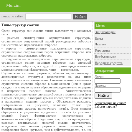
Murzim
поиск по сайту
Типы структур сжатия
Меню
Среди структур зон сжатия также выделяют три основных
Энциклопедии
типа :
• рампыщ симметричные отрицательные структуры,
Наука
ограничен­ные сопряженной парой расходящихся взбросов
Человек
или система­ ми параллельных взбросов
• горсты — симметричные положительные структуры,
Гороскопы
ограни­ченные сопряженной парой встречных взбросов или
система­ ми параллельных взбросов;
Необъяснимое
• полурампы — асимметричные отрицательные структуры,
огра­ниченные одним крупным взбросом или системой
Народные средства
параллель­ных взбросов, а с другой стороны представленные
моноклина­лями или флексурами, чаще — встречными.
Авторизация
Ступенчатые системы разрывов, обычно ограничивающих
асимме­тричные структуры, разделяются на два типа:
Логин:
синтетические и антите­тические. Синтетическими называются
ступенчатые системы сбросов в моноклинали (или в крыле
Пароль:
складки), в которых крылья сбросов после­довательно опущены
в направлении падений пластов . Антите­тическими
называются ступенчатые системы сбросов в моноклинали (или
в крыле складки), в которых крылья последовательно подняты
в направ­лении падения пластов . Образование разрывов,
Регистрация на сайте!
изображен­ных на рисунках, возможно только при
Забыли пароль?
формировании складок попереч­ного изгиба. Если складки
образуются в результате продольного изгиба (в условиях
сжатия), будут формироваться синтетические и
антитетические взбросы. Надо заметить, что на приведенных
разрезах вертикальный мас­штаб сильно преувеличен,
вследствие чего наклон разрывов сильно изменен, они
изображены более крутыми, чем в действительности, т.е. их