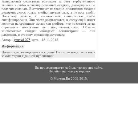
Конволютная слоистость возникает за счет турбулентного
течения в слабо литифицированных осадках, движущихся по
пологим склонам. В отличие от подводно-оползневых складок
деформируются только слой­ки внутри слоя, а не весь слой .
Поскольку пласты с конволютной слоистостью слабо
литифицированы, Они часто размываются, и сле­дующий пласт
ложится на срезанные складочки слойков, что позволяет легко
определять положение его подошвы—кровли. Обычно
конволют­ные складки обладают асимметрией — они
наклонены в сторону сполза­ния материала
Автор -
jatusia1992
, дата - 18.11.2015
Информация
Посетители, находящиеся в группе
Гости
, не могут оставлять
комментарии к данной публикации.
Вы просматриваете мобильную версию сайта.
Перейти на
полную версию
© Murzim.Ru 2009-2015.