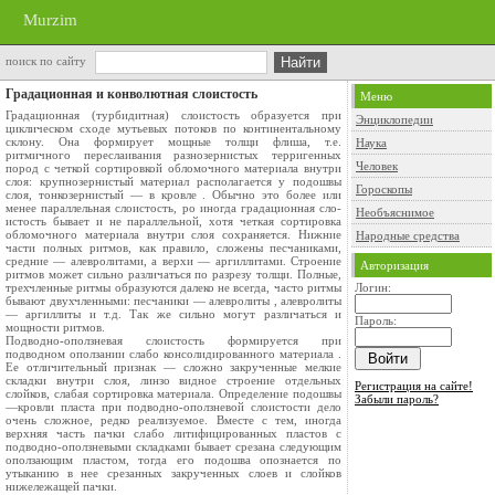
Murzim
поиск по сайту
Градационная и конволютная слоистость
Меню
Градационная (турбидитная) слоистость образуется при
Энциклопедии
цикличе­ском сходе мутьевых потоков по континентальному
склону. Она фор­мирует мощные толщи флиша, т.е.
Наука
ритмичного переслаивания разнозернистых терригенных
Человек
пород с четкой сортировкой обломочно­го материала внутри
слоя: крупнозернистый материал располагается у подошвы
Гороскопы
слоя, тонкозернистый — в кровле . Обычно это бо­лее или
менее параллельная слоистость, ро иногда градационная сло­
Необъяснимое
истость бывает и не параллельной, хотя четкая сортировка
обломоч­ного материала внутри слоя сохраняется. Нижние
Народные средства
части полных рит­мов, как правило, сложены песчаниками,
средние — алевролитами, а верхи — аргиллитами. Строение
Авторизация
ритмов может сильно различаться по разрезу толщи. Полные,
трехчленные ритмы образуются далеко не всегда, часто ритмы
Логин:
бывают двухчленными: песчаники — алевролиты , алевролиты
— аргиллиты и т.д. Так же сильно могут разли­чаться и
Пароль:
мощности ритмов.
Подводно-оползневая слоистость формируется при
подводном опол­зании слабо консолидированного материала .
Ее отличитель­ный признак — сложно закрученные мелкие
складки внутри слоя, линзо­ видное строение отдельных
Регистрация на сайте!
слойков, слабая сортировка материала. Опре­деление подошвы
Забыли пароль?
—кровли пласта при подводно-оползневой слоистости дело
очень сложное, редко реализуемое. Вместе с тем, иногда
верхняя часть пачки слабо литифицированных пластов с
подводно-оползневыми складками бывает срезана следующим
оползающим пластом, тогда его подошва опознается по
утыканию в нее срезанных закрученных слоев и слойков
нижележащей пачки.