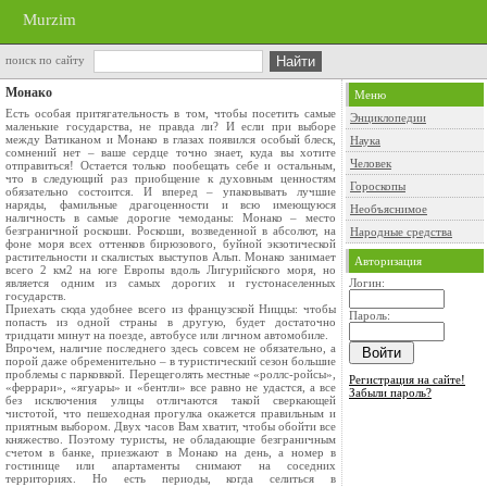
Murzim
поиск по сайту
Монако
Меню
Есть особая притягательность в том, чтобы посетить самые
Энциклопедии
маленькие государства, не правда ли? И если при выборе
между Ватиканом и Монако в глазах появился особый блеск,
Наука
сомнений нет – ваше сердце точно знает, куда вы хотите
Человек
отправиться! Остается только пообещать себе и остальным,
что в следующий раз приобщение к духовным ценностям
Гороскопы
обязательно состоится. И вперед – упаковывать лучшие
наряды, фамильные драгоценности и всю имеющуюся
Необъяснимое
наличность в самые дорогие чемоданы: Монако – место
безграничной роскоши. Роскоши, возведенной в абсолют, на
Народные средства
фоне моря всех оттенков бирюзового, буйной экзотической
растительности и скалистых выступов Альп. Монако занимает
Авторизация
всего 2 км2 на юге Европы вдоль Лигурийского моря, но
является одним из самых дорогих и густонаселенных
Логин:
государств.
Приехать сюда удобнее всего из французской Ниццы: чтобы
Пароль:
попасть из одной страны в другую, будет достаточно
тридцати минут на поезде, автобусе или личном автомобиле.
Впрочем, наличие последнего здесь совсем не обязательно, а
порой даже обременительно – в туристический сезон большие
проблемы с парковкой. Перещеголять местные «роллс-ройсы»,
Регистрация на сайте!
«феррари», «ягуары» и «бентли» все равно не удастся, а все
Забыли пароль?
без исключения улицы отличаются такой сверкающей
чистотой, что пешеходная прогулка окажется правильным и
приятным выбором. Двух часов Вам хватит, чтобы обойти все
княжество. Поэтому туристы, не обладающие безграничным
счетом в банке, приезжают в Монако на день, а номер в
гостинице или апартаменты снимают на соседних
территориях. Но есть периоды, когда селиться в