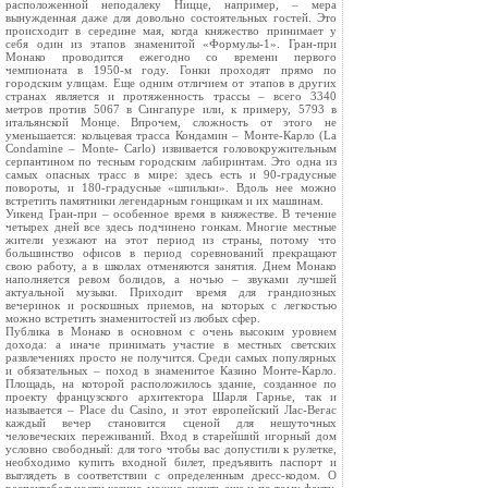
расположенной неподалеку Ницце, например, – мера
вынужденная даже для довольно состоятельных гостей. Это
происходит в середине мая, когда княжество принимает у
себя один из этапов знаменитой «Формулы-1». Гран-при
Монако проводится ежегодно со времени первого
чемпионата в 1950-м году. Гонки проходят прямо по
городским улицам. Еще одним отличием от этапов в других
странах является и протяженность трассы – всего 3340
метров против 5067 в Сингапуре или, к примеру, 5793 в
итальянской Монце. Впрочем, сложность от этого не
уменьшается: кольцевая трасса Кондамин – Монте-Карло (La
Condamine – Monte- Carlo) извивается головокружительным
серпантином по тесным городским лабиринтам. Это одна из
самых опасных трасс в мире: здесь есть и 90-градусные
повороты, и 180-градусные «шпильки». Вдоль нее можно
встретить памятники легендарным гонщикам и их машинам.
Уикенд Гран-при – особенное время в княжестве. В течение
четырех дней все здесь подчинено гонкам. Многие местные
жители уезжают на этот период из страны, потому что
большинство офисов в период соревнований прекращают
свою работу, а в школах отменяются занятия. Днем Монако
наполняется ревом болидов, а ночью – звуками лучшей
актуальной музыки. Приходит время для грандиозных
вечеринок и роскошных приемов, на которых с легкостью
можно встретить знаменитостей из любых сфер.
Публика в Монако в основном с очень высоким уровнем
дохода: а иначе принимать участие в местных светских
развлечениях просто не получится. Среди самых популярных
и обязательных – поход в знаменитое Казино Монте-Карло.
Площадь, на которой расположилось здание, созданное по
проекту французского архитектора Шарля Гарнье, так и
называется – Place du Casino, и этот европейский Лас-Вегас
каждый вечер становится сценой для нешуточных
человеческих переживаний. Вход в старейший игорный дом
условно свободный: для того чтобы вас допустили к рулетке,
необходимо купить входной билет, предъявить паспорт и
выглядеть в соответствии с определенным дресс-кодом. О