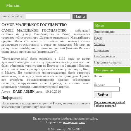
Murzim
поиск по сайту
САМОЕ МАЛЕНЬКОЕ ГОСУДАРСТВО
Меню
САМОЕ МАЛЕНЬКОЕ ГОСУДАРСТВО
- небольшой
Энциклопедии
особняк на улице Виа-Кондотти в Риме, являющийся
территорией суверенного Духовно-рыцарского Мальтийского
Наука
ордена. Мало кто знает, что именно оно является самым
Человек
крошечным государством, а вовсе не княжество Монако, не
республика Сан-Марино и даже не Ватикан (именно Ватикан
Гороскопы
официально признан как "наименьшее").
Необъяснимое
"Государство-дом" было основано в 1118 году во время
крестовых походов и в эпоху средневековья под его властью
Народные средства
были обширные территории на Востоке и в Западной Европе,
в том числе власть распространялась на острова Родос, Кипр
Авторизация
и Мальта. Но постепенно минигосударство было отовсюду
вытеснено, и теперь у него остался лишь один дом. Однако
Логин:
все атрибуты государственности налицо: собственные
паспорта, вооруженные силы (правда, в составе всего
Пароль:
нескольких человек) и дипломатический корпус.
Автор -
DARK-ADMIN
, дата - 10.10.2010
Информация
Регистрация на сайте!
Посетители, находящиеся в группе
Гости
, не могут оставлять
Забыли пароль?
комментарии к данной публикации.
Вы просматриваете мобильную версию сайта.
Перейти на
полную версию
© Murzim.Ru 2009-2015.