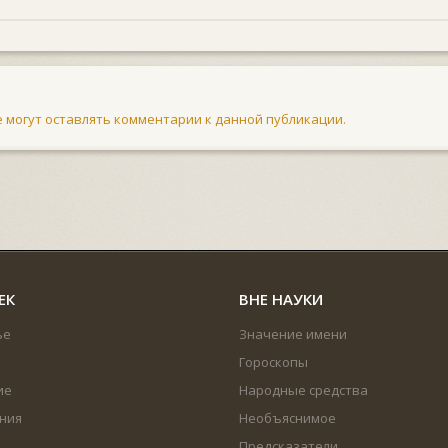
не могут оставлять комментарии к данной публикации.
ЕК
ВНЕ НАУКИ
ье
Значение имени
Гороскопы
ие
Народные средства
ния
Необъяснимое
Предсказатели