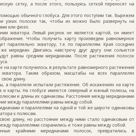
ческую сетку, а после этого, пользуясь сеткой переносят на
 помощью обычного глобуса. Для этого поступим так. Вырежем
ри узких полоски так, чтобы их можно было развернуть на
ами или фюзо.
нии экватора. Левый рисунок не является картой, он имеет
ображение. Чтобы получить карту произведем равномерное
ет параллельно экватору, т.е. по параллелям. Края соседних
же меридиан. Двигаясь навстречу друг другу они сольются
удут равны средним меридианам. После растяжения полосок
уса.
е на карте получилось в результате равномерного растяжения
 экватора. Таким образом, масштабы на всех параллелях
 свою длину.
ы, а параллели испытали растяжение. Об искажениях на карте
а и карты. На глобусе имеются северный и южный полюсы, на
полюсам и длины их одинаковы. Расстояния между меридианами
яние между параллелями равны между собой.
идианами и параллелями на одной и той же широте одинаковы
атора к полюсам.
 свою длину, но расстояние между ними стало одинаковым от
между параллелями сохранились и тоже равны между собой.
енные крайними меридианами полосок, превратились в