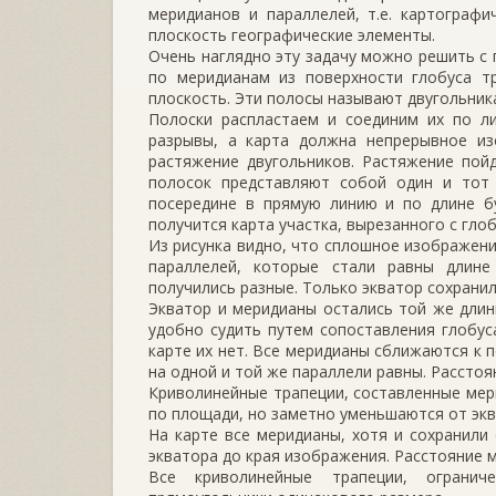
меридианов и параллелей, т.е. картографи
плоскость географические элементы.
Очень наглядно эту задачу можно решить с
по меридианам из поверхности глобуса т
плоскость. Эти полосы называют двугольник
Полоски распластаем и соединим их по ли
разрывы, а карта должна непрерывное из
растяжение двугольников. Растяжение пойд
полосок представляют собой один и тот 
посередине в прямую линию и по длине б
получится карта участка, вырезанного с глоб
Из рисунка видно, что сплошное изображени
параллелей, которые стали равны длине
получились разные. Только экватор сохранил
Экватор и меридианы остались той же длин
удобно судить путем сопоставления глобус
карте их нет. Все меридианы сближаются к 
на одной и той же параллели равны. Рассто
Криволинейные трапеции, составленные мер
по площади, но заметно уменьшаются от экв
На карте все меридианы, хотя и сохранили
экватора до края изображения. Расстояние 
Все криволинейные трапеции, огранич