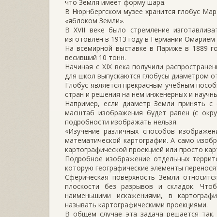
что Земля имеет форму шара.
В Нюрнбергском музее хранится глобус Март
«яблоком Земли».
В XVII веке было стремление изготавлива
изготовлен в 1913 году в Германии Омарием 
На всемирной выставке в Париже в 1889 го
весивший 10 тонн.
Начиная с XIX века получили распростране
для школ выпускаются глобусы диаметром от 
Глобус является прекрасным учебным пособ
стран и решения на нем инженерных и научны
Например, если диаметр Земли принять с 
масштаб изображения будет равен (с окру
подробности изображать нельзя.
«Изучение различных способов изображен
математической картографии. А само изоб
картографической проекцией или просто кар
Подробное изображение отдельных террито
которую географические элементы переносят
Сферическая поверхность Земли относится
плоскости без разрывов и складок. Что
наименьшими искажениями, в картограф
называть картографическими проекциями.
В общем случае эта задача решается так. 