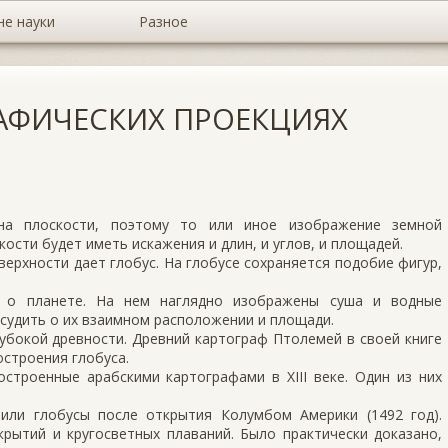
не науки
Разное
АФИЧЕСКИХ ПРОЕКЦИЯХ
 на плоскости, поэтому то или иное изображение земной
кости будет иметь искажения и длин, и углов, и площадей.
рхности дает глобус. На глобусе сохраняется подобие фигур,
к о планете. На нем наглядно изображены суша и водные
судить о их взаимном расположении и площади.
убокой древности. Древний картограф Птолемей в своей книге
остроения глобуса.
остроенные арабскими картографами в XIII веке. Один из них
или глобусы после открытия Колумбом Америки (1492 год).
крытий и кругосветных плаваний. Было практически доказано,