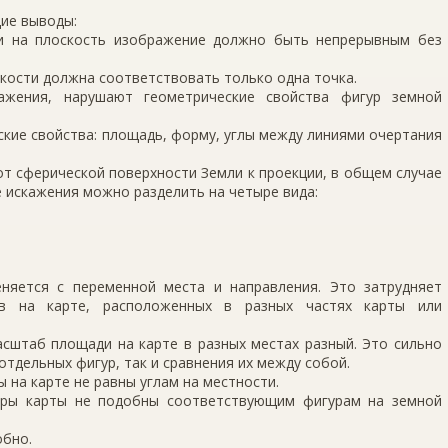
ие выводы:
ти на плоскость изображение должно быть непрерывным без
скости должна соответствовать только одна точка.
ажения, нарушают геометрические свойства фигур земной
кие свойства: площадь, форму, углы между линиями очертания
от сферической поверхности Земли к проекции, в общем случае
е искажения можно разделить на четыре вида:
няется с переменной места и направления. Это затрудняет
ов на карте, расположенных в разных частях карты или
сштаб площади на карте в разных местах разный. Это сильно
тдельных фигур, так и сравнения их между собой.
ы на карте не равны углам на местности.
уры карты не подобны соответствующим фигурам на земной
обно.