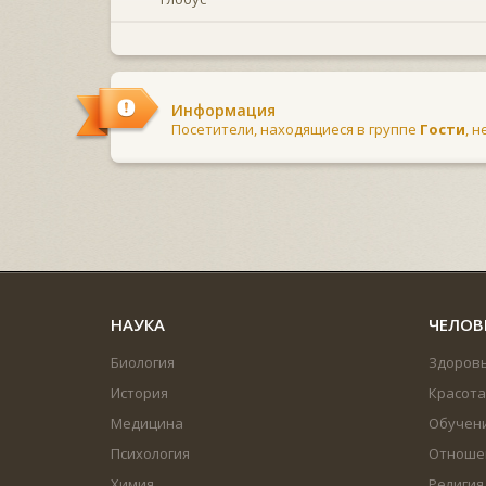
Информация
Посетители, находящиеся в группе
Гости
, 
НАУКА
ЧЕЛОВ
Биология
Здоров
История
Красота
Медицина
Обучен
Психология
Отноше
Химия
Религия