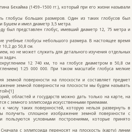
ина Бехайма (1459–1500 гг.), который при его жизни называли
ть глобусы больших размеров. Один из таких глобусов был
и Бушем и имел диаметр 3,5 метра.
ду был представлен глобус, имевший диаметр 12, 75 метра и
ние учебные глобусы небольшого размера. В настоящее время
10,2 до 50,8 см.
ием, но не может служить для детального изучения отдельных
х задач.
округлением 12 740 км, то на глобусе диаметром в 50,8 см
глением) 1:25 000 000. При таком масштабе глобуса мелкие
ия земной поверхности на плоскости и составляет предмет
ражение земной поверхности на плоскости мы будем называть
той»[1]
рий, областей и государств можно дать только на карте, на
ся с земного эллипсоида искусственными приемами.
 к числу таких поверхностей, которую нельзя развернуть в
бы получить сплошное изображение земной поверхности с
ии пользуются условными построениями, которые принято
Сначала с эллипсоида переносят на плоскость (карту) линии