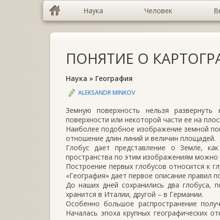
Наука
Человек
В
ПОНЯТИЕ О КАРТОГР
Наука
»
География
ALEKSANDR MINKOV
Земную поверхность нельзя развернуть
поверхности или некоторой части ее на плос
Наиболее подобное изображение земной пове
отношение длин линий и величин площадей.
Глобус дает представление о Земле, ка
пространства по этим изображениям можно 
Построение первых глобусов относится к гл
«География» дает первое описание правил п
До наших дней сохранились два глобуса, п
хранится в Италии, другой – в Германии.
Особенно большое распространение получ
Началась эпоха крупных географических от