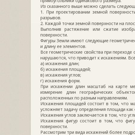
прямоугольники одинакового размера.
Из сказанного выше можно сделать следующ
1. При проектировании земной поверхнос
разрывов.
2. Каждой точки земной поверхности на пло
Выполнив растяжение или сжатие изобр
поверхности.
Фигуры Земли имеют следующие геометричес
и длину ее элементов.
Все геометрические свойства при переходе 
нарушаются, что приводит к искажениям. Вс
а) искажения длин;
б) искажения площадей;
в) искажения углов;
г) искажения форм.
При искажении длин масштаб на карте ме
измерение длин географических объект
расположенных по разным направлениям.
Искажения площадей состоит в том, что ма
усложняет задачу определения площади как о
Искажения углов заключается в том, что угл
Искажения фигур состоит в том, что фиг
поверхности.
Рассмотрим три вида искажений более подр