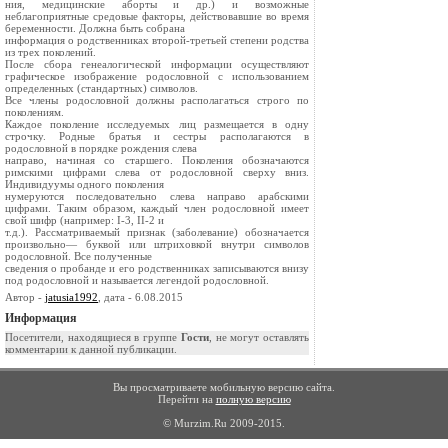
ния, медицинские аборты и др.) и возможные
неблагоприятные средовые факторы, действовавшие во время
беременности. Должна быть собрана
информация о родственниках второй-третьей степени родства
из трех поколений.
После сбора генеалогической информации осуществляют
графическое изображение родословной с использованием
определенных (стандартных) символов.
Все члены родословной должны располагаться строго по
поколениям.
Каждое поколение исследуемых лиц размещается в одну
строчку. Родные братья и сестры располагаются в
родословной в порядке рождения слева
направо, начиная со старшего. Поколения обозначаются
римскими цифрами слева от родословной сверху вниз.
Индивидуумы одного поколения
нумеруются последовательно слева направо арабскими
цифрами. Таким образом, каждый член родословной имеет
свой шифр (например: I-3, II-2 и
т.д.). Рассматриваемый признак (заболевание) обозначается
произвольно— буквой или штриховкой внутри символов
родословной. Все полученные
сведения о пробанде и его родственниках записываются внизу
под родословной и называется легендой родословной.
Автор -
jatusia1992
, дата - 6.08.2015
Информация
Посетители, находящиеся в группе
Гости
, не могут оставлять
комментарии к данной публикации.
Вы просматриваете мобильную версию сайта.
Перейти на
полную версию
© Murzim.Ru 2009-2015.