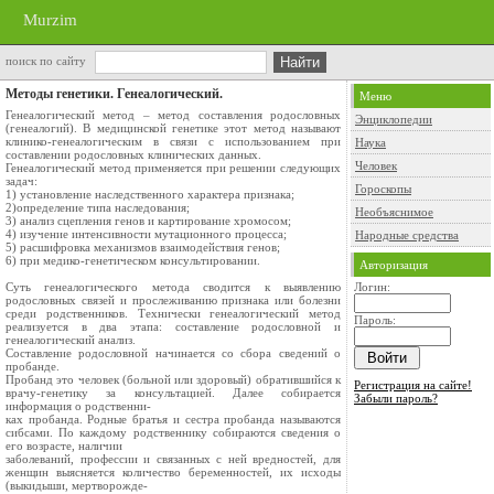
Murzim
поиск по сайту
Методы генетики. Генеалогический.
Меню
Генеалогический метод – метод составления родословных
Энциклопедии
(генеалогий). В медицинской генетике этот метод называют
клинико-генеалогическим в связи с использованием при
Наука
составлении родословных клинических данных.
Человек
Генеалогический метод применяется при решении следующих
задач:
Гороскопы
1) установление наследственного характера признака;
2)определение типа наследования;
Необъяснимое
3) анализ сцепления генов и картирование хромосом;
4) изучение интенсивности мутационного процесса;
Народные средства
5) расшифровка механизмов взаимодействия генов;
6) при медико-генетическом консультировании.
Авторизация
Суть генеалогического метода сводится к выявлению
Логин:
родословных связей и прослеживанию признака или болезни
среди родственников. Технически генеалогический метод
Пароль:
реализуется в два этапа: составление родословной и
генеалогический анализ.
Составление родословной начинается со сбора сведений о
пробанде.
Пробанд это человек (больной или здоровый) обратившийся к
Регистрация на сайте!
врачу-генетику за консультацией. Далее собирается
Забыли пароль?
информация о родственни-
ках пробанда. Родные братья и сестра пробанда называются
сибсами. По каждому родственнику собираются сведения о
его возрасте, наличии
заболеваний, профессии и связанных с ней вредностей, для
женщин выясняется количество беременностей, их исходы
(выкидыши, мертворожде-