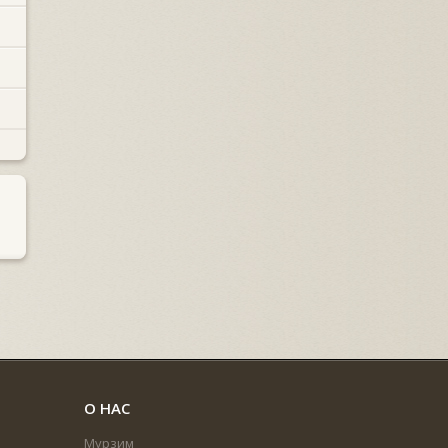
О НАС
Мурзим