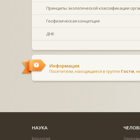
Принципы экологической классификации орг
Геофизическая концепция
ДНК
Информация
Посетители, находящиеся в группе
Гости
, 
НАУКА
ЧЕЛОВ
Биология
Здоров