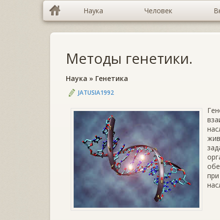
Наука
Человек
В
Методы генетики.
Наука
»
Генетика
JATUSIA1992
Ген
вз
нас
жив
зад
орг
обе
при
нас