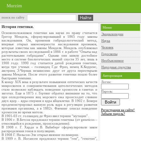
Murzim
поиск по сайту
История генетики.
Меню
Основоположником генетики как науки по праву считается
Энциклопедии
Грегор Мендель, сформулировавший в 1865 году законы
наследования. Он, применив гибридологический метод,
Наука
впервые открыл закономерности наследования признаков,
Человек
которые известны как законы Менделя. Мендель опубликовал
результаты своих исследований в 1866 г. в работе “Опыты над
Гороскопы
растительными гибридами”. Однако они заняли достойное
место в системе биологических знаний спустя 35 лет, лишь в
Необъяснимое
1900 году. 1990 год считается датой рождения генетики,
когда три ученых – голландец Г.де Фриз, немец К.Корренс,
Народные средства
австриец Э.Чермак независимо друг от друга переоткрыли
законы Менделя. После этого развитие генетики пошло более
Авторизация
быстрыми темпами.
К концу XIX века в результате повышения оптических качеств
Логин:
микроскопов и совершенствования цитологических методов
стало возможно наблюдать поведение хромосом в гаметах и
Пароль:
зиготах. Еще в 1875 г. Гертвиг обратил внимание на то, что
при оплодотворении яиц морского ежа происходит слияние
двух ядер – ядра спермия и ядра яйцеклетки. В 1902 г. Бовери
продемонстрировал важную роль ядра в регуляции развития
признаков организма, а в 1882г. Флеминг описал поведение
Регистрация на сайте!
хромосом во время митоза.
Забыли пароль?
В 1901-03 гг. голландец де Фриз ввел термин “мутации”.
В 1906 г. В.Бетсон предложил термин генетика (от geneticos –
относящийся к рождению, происхождению).
В 1908 г. Г. Харди и В. Вайнберг сформулировали закон
распределения генов в популяциях.
В 1908 Г. Нильсон-Эле открыл явление полимерии.
В 1909 г. В. Иогансен предложил термин “ген”, “генотип”,