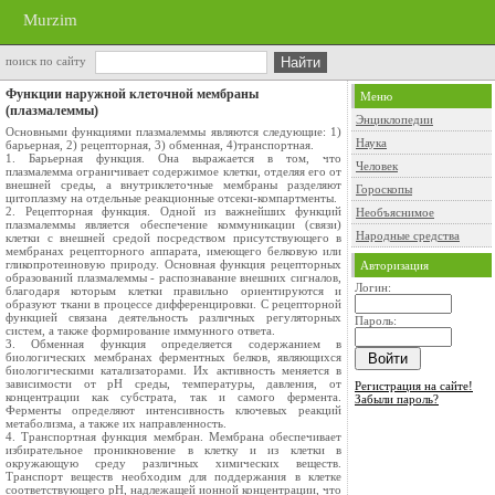
Murzim
поиск по сайту
Функции наружной клеточной мембраны
Меню
(плазмалеммы)
Энциклопедии
Основными функциями плазмалеммы являются следующие: 1)
Наука
барьерная, 2) рецепторная, 3) обменная, 4)транспортная.
1. Барьерная функция. Она выражается в том, что
Человек
плазмалемма ограничи­вает содержимое клетки, отделяя его от
внешней среды, а внутриклеточные мембраны раз­деляют
Гороскопы
цитоплазму на отдельные реакционные отсеки-компартменты.
2. Рецепторная функция. Одной из важнейших функций
Необъяснимое
плазмалеммы является обеспечение коммуникации (связи)
Народные средства
клетки с внешней средой посредством присутствующего в
мембранах рецепторного аппарата, имеющего белковую или
гликопротеиновую природу. Основная функция рецепторных
Авторизация
образований плазмалеммы - распознавание внешних сигналов,
Логин:
благодаря которым клетки правильно ориентируются и
образуют ткани в процессе дифференцировки. С рецепторной
функцией связана деятельность различных регуляторных
Пароль:
систем, а также формирование иммунного ответа.
3. Обменная функция определяется содержанием в
биологических мембранах ферментных белков, являющихся
биологическими катализаторами. Их активность меняется в
зависимости от рН среды, температуры, давления, от
Регистрация на сайте!
концентрации как субстрата, так и самого фермента.
Забыли пароль?
Ферменты определяют интенсивность ключевых реакций
метаболизма, а также их направленность.
4. Транспортная функция мембран. Мембрана обеспечивает
избирательное проникновение в клетку и из клетки в
окружающую среду различных химических веществ.
Транспорт веществ необходим для поддержания в клетке
соответствующего рН, надлежащей ионной концентрации, что