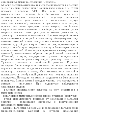
совершенные машины, созданные человеком.
Многие системы активного транспорта приводятся в действие
за счет энергии, запасенной в ионных градиентах, а не путем
прямого гидролиза АТФ. Все они работают как
котранспортные системы (способствующие транспор­ту
низкомолекулярных соединений). Например, активный
транспорт некото­рых сахаров и аминокислот внутрь
животных клеток обусловливается гра­диентом иона натрия,
причем чем выше градиент ионов натрия, тем больше
скорость всасывания глюкозы. И, наоборот, если концентрация
натрия в межклеточном пространстве заметно уменьшается,
транспорт глюкозы останавливается. При этом натрий должен
присоединиться к натрий - зависимому белку-переносчику
глюкозы, который имеет два участка связывания: один для
глюкозы, другой для натрия. Ионы натрия, проникающие в
клетку, способствуют введению в клетку и белка-переносчика
вместе с глюкозой. Ионы на­трия, проникшие в клетку вместе с
глюкозой, выкачиваются обратно натрий -калий зависимой
АТФ-азой, которая, поддерживая градиент концентрации
натрия, косвенным путем контролирует транспорт глюкозы.
Транспорт веществ в мембранной упаковке. Крупные
молекулы биополимеров практически не могут проникать
через плазмалемму ни одним из вышеописанных механизмов
транспорта веществ в клетку. Они захватываются клеткой и
поглощаются в мембранной упаковке, что получило название
эндоцитоза. Последний формально разделяют на фагоцитоз и
пиноцитоз. Захват клеткой твердых частиц - это фагоцитоз, а
жидких - пиноцитоз. При эндоцитозе наблюдаются
следующие стадии:
- рецепция поглощаемого вещества за счет рецепторов в
мембране клеток;
- инвагинация мембраны с образованием пузырька (везикулы);
- отрыв эндоцитозного пузырька от мембраны с затратой
энергии – образование фагосомы и восстановление
целостности мембраны;
- слияние фагосомы с лизосомой и образование фаголизосомы
(пищеварительной вакуоли) в которой происходит