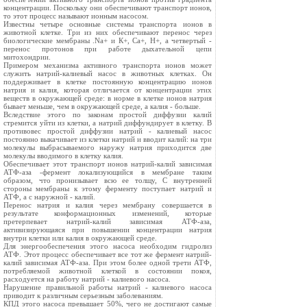
концентрации. Поскольку они обеспечивают транспорт ионов,
то этот процесс называют ионным насосом.
Известны четыре основные системы транспорта ионов в
животной клетке. Три из них обеспечивают перенос через
биологические мембраны .Na+ и К+, Са+, Н+, а четвертый -
перенос протонов при работе дыхательной цепи
митохондрии.
Примером механизма активного транспорта ионов может
служить натрий-калиевый насос в животных клетках. Он
поддерживает в клетке постоянную концентрацию ионов
натрия и калия, которая отличается от кон­центрации этих
веществ в окружающей среде: в норме в клетке ионов натрия
бывает меньше, чем в окружающей среде, а калия - больше.
Вследствие этого по законам простой диффузии калий
стремится уйти из клетки, а натрий диффундирует в клетку. В
противовес простой диффузии натрий - калиевый насос
постоянно выкачивает из клетки натрий и вводит калий: на три
молекулы выбрасываемого наружу натрия приходится две
молекулы вводимого в клетку калия.
Обеспечивает этот транспорт ионов натрий-калий зависимая
АТФ-аза -фермент локализующийся в мембране таким
образом, что пронизывает всю ее толщу, С внутренней
стороны мембраны к этому ферменту поступает натрий и
АТФ, а с наружной - калий.
Перенос натрия и калия через мембрану совершается в
результате конформационных изменений, которые
претерпевает натрий-калий зависимая АТФ-аза,
активизирующаяся при повышении концентрации натрия
внутри клетки или калия в окружающей среде.
Для энергообеспечения этого насоса необходим гидролиз
АТФ. Этот процесс обеспечивает все тот же фермент натрий-
калий зависимая АТФ-аза. При этом более одной трети АТФ,
потребляемой животной клеткой в со­стоянии покоя,
расходуется на работу натрий - калиевого насоса.
Нарушение правильной работы натрий - калиевого насоса
приводит к различным серьезным заболеваниям.
КПД этого насоса превышает 50%, чего не достигают самые