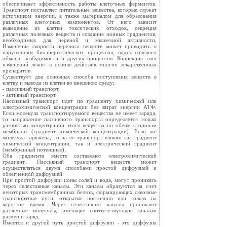
обеспечивает эффективность работы клеточных ферментов.
Транспорт поставляет питательные вещества, которые служат
источником энергии, а также материалом для образования
различных клеточных компонентов. От него зависит
выведение из клетки токсических отходов, секреция
различных полезных веществ и создание ионных градиентов,
необходимых для нервной и мышечной активности,
Изменение скорости переноса веществ может приводить к
нарушениям биоэнергетических процессов, водно-солевого
обмена, возбудимости и других процессов. Коррекция этих
изменений лежит в основе действия многих лекарственных
препаратов.
Существует два основных способа поступления веществ в
клетку и вывода из клетки во внешнюю среду;
- пассивный транспорт,
- активный транспорт.
Пассивный транспорт идет по градиенту химической или
электрохимической концентрации без затрат энергии АТФ.
Если молекула транспортируемого вещества не имеет заряда,
то направление пассивного транспорта определяется только
разностью концентрации этого вещества по обеим сторонам
мембраны (градиент химической концентрации). Если же
молекула заряжена, то на ее транспорт влияют как градиент
химической концентрации, так и электрический градиент
(мембранный потенциал).
Оба градиента вместе составляют электрохимический
градиент. Пассивный транспорт веществ может
осуществляться двумя способами простой диффузией и
облегченной диффузией.
При простой диффузии ионы солей и вода, могут проникать
через селективные каналы. Эти каналы образуются за счет
некоторых трансмембранных белков, формирующих сквозные
транспортные пути, открытые постоянно или только на
короткое время. Через селективные каналы проникают
различные молекулы, имеющие соответствующие каналам
размер и заряд.
Имеется и другой путь простой диффузии - это диффузия