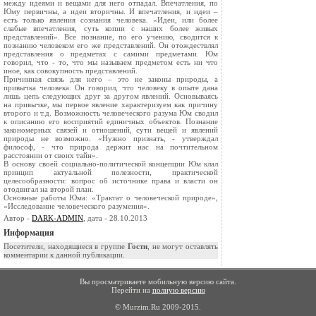
между идеями и вещами для него отпадал. Впечатления, по
Юму первичны, а идеи вторичны. И впечатления, и идеи –
есть только явления сознания человека. «Идеи, или более
слабые впечатления, суть копии с наших более живых
представлений». Все познание, по его учению, сводится к
познанию человеком его же представлений. Он отождествлял
представления о предметах с самими предметами. Юм
говорил, что - то, что мы называем предметом есть ни что
иное, как совокупность представлений.
Причинная связь для него – это не законы природы, а
привычка человека. Он говорил, что человеку в опыте дана
лишь цепь следующих друг за другом явлений. Основываясь
на привычке, мы первое явление характеризуем как причину
второго и т.д. Возможность человеческого разума Юм сводил
к описанию его восприятий единичных объектов. Познание
закономерных связей и отношений, сути вещей и явлений
природы не возможно. «Нужно признать, - утверждал
философ, - что природа держит нас на почтительном
расстоянии от своих тайн».
В основу своей социально-политической концепции Юм клал
принцип актуальной полезности, практической
целесообразности: вопрос об источнике права и власти он
отодвигал на второй план.
Основные работы Юма: «Трактат о человеческой природе»,
«Исследование человеческого разумения».
Автор -
DARK-ADMIN
, дата - 28.10.2013
Информация
Посетители, находящиеся в группе
Гости
, не могут оставлять
комментарии к данной публикации.
Вы просматриваете мобильную версию сайта.
Перейти на
полную версию
© Murzim.Ru 2009-2015.