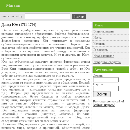
Murzim
поиск по сайту
Давид Юм (1711-1776)
Меню
Юм – сын эдинбургского юриста, получил сравнительно
Энциклопедии
широкое философское образование. Работал библиотекарем,
дипломатом и, наконец, профессором университета. В своих
Наука
философских воззрениях Юм примыкает к исходным
Человек
субъективно-идеалистическим положениям Беркли, но
старается избежать свойственных его учению крайностей. Как
Гороскопы
и Беркли, он не признает различий между первичными и
вторичными качествами предметов. И те и другие, по Юму,
Необъяснимое
субъективны.
Юм, как субъективный идеалист, агностик фактически ставил
Народные средства
под со-мнение само существование объективной реальности.
Если Кант признавал существование «вещей в себе», то Юм
Авторизация
утверждал, что мы не только не знаем, каковы вещи сами по
себе, но даже не знаем существуют ли они реально.
Логин:
Познание он подразделял на два ряда представлений, в
зависимости от степени интенсивности и образности. Первый
Пароль:
ряд представлений он определял термином «впечатления»
(это ощущения – зрительные, слуховые, температурные и
т.д.). Второй ряд представлений он называл «идеями»
(опосредованные, более бледные и слабые вторичные
восприятия, которые являются отражением впечатлений). К
Регистрация на сайте!
ним он относил аффекты и эмоции – удовольствие и
Забыли пароль?
неудовольствие, любовь и ненависть, страх и надежда. Далее
Юм подразделял восприятия на простые (например,
«красный») и сложные (например, «яблоко»). Из этих
впечатлений и представлений строится, по Юму, все
содержание сознания и все человеческое знание.
Поскольку Юм, отрывал содержание сознания от вещей, от
внешнего мира, вопрос о причинной, объективной связи