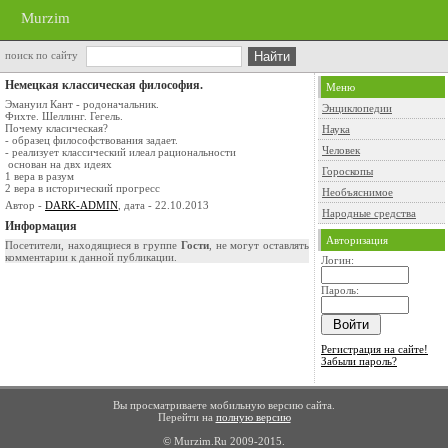
Murzim
поиск по сайту
Немецкая классическая философия.
Меню
Эмануил Кант - родоначальник.
Энциклопедии
Фихте. Шеллинг. Гегель.
Почему класическая?
Наука
- образец философствования задает.
Человек
- реализует классический илеал рациональности
основан на двх идеях
Гороскопы
1 вера в разум
2 вера в исторический прогресс
Необъяснимое
Автор -
DARK-ADMIN
, дата - 22.10.2013
Народные средства
Информация
Авторизация
Посетители, находящиеся в группе
Гости
, не могут оставлять
комментарии к данной публикации.
Логин:
Пароль:
Регистрация на сайте!
Забыли пароль?
Вы просматриваете мобильную версию сайта.
Перейти на
полную версию
© Murzim.Ru 2009-2015.