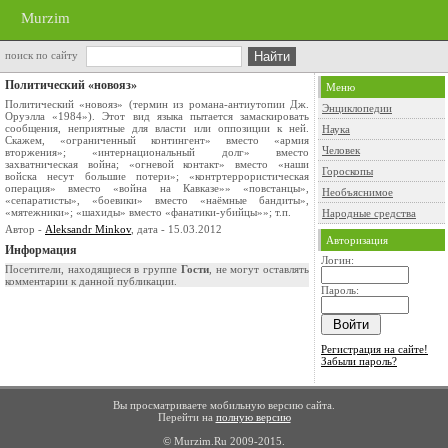
Murzim
поиск по сайту
Политический «новояз»
Меню
Политический «новояз» (термин из романа-антиутопии Дж.
Энциклопедии
Оруэлла «1984»). Этот вид языка пытается замаскировать
сообщения, неприятные для власти или оппозиции к ней.
Наука
Скажем, «ограниченный контингент» вместо «армия
Человек
вторжения»; «интернациональный долг» вместо
захватническая война; «огневой контакт» вместо «наши
Гороскопы
войска несут большие потери»; «контртеррористическая
операция» вместо «война на Кавказе»» «повстанцы»,
Необъяснимое
«сепаратисты», «боевики» вместо «наёмные бандиты»,
«мятежники»; «шахиды» вместо «фанатики-убийцы»»; т.п.
Народные средства
Автор -
Aleksandr Minkov
, дата - 15.03.2012
Авторизация
Информация
Логин:
Посетители, находящиеся в группе
Гости
, не могут оставлять
комментарии к данной публикации.
Пароль:
Регистрация на сайте!
Забыли пароль?
Вы просматриваете мобильную версию сайта.
Перейти на
полную версию
© Murzim.Ru 2009-2015.