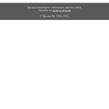
Вы просматриваете мобильную версию сайта.
Перейти на
полную версию
© Murzim.Ru 2009-2015.