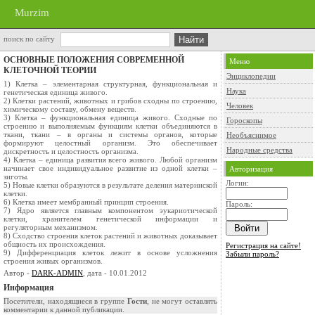
Murzim
поиск по сайту
ОСНОВНЫЕ ПОЛОЖЕНИЯ СОВРЕМЕННОЙ
Меню
КЛЕТОЧНОЙ ТЕОРИИ
Энциклопедии
1) Клетка – элементарная структурная, функциональная и
Наука
генетическая единица живого.
2) Клетки растений, животных и грибов сходны по строению,
Человек
химическому составу, обмену веществ.
3) Клетка – функциональная единица живого. Сходные по
Гороскопы
строению и выполняемым функциям клетки объединяются в
ткани, ткани – в органы и системы органов, которые
Необъяснимое
формируют целостный организм. Это обеспечивает
Народные средства
дискретность и целостность организма.
4) Клетка – единица развития всего живого. Любой организм
начинает свое индивидуальное развитие из одной клетки –
Авторизация
зиготы.
Логин:
5) Новые клетки образуются в результате деления материнской
клетки.
6) Клетка имеет мембранный принцип строения.
Пароль:
7) Ядро является главным компонентом эукариотической
клетки, хранителем генетической информации и
регуляторным механизмом.
8) Сходство строения клеток растений и животных доказывает
общность их происхождения.
Регистрация на сайте!
9) Дифференциация клеток лежит в основе усложнения
Забыли пароль?
строения живых организмов.
Автор -
DARK-ADMIN
, дата - 10.01.2012
Информация
Посетители, находящиеся в группе
Гости
, не могут оставлять
комментарии к данной публикации.