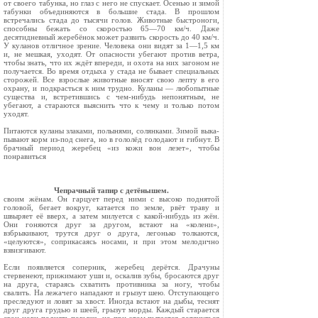
от своего табунка, но глаз с него не спускает. Осенью и зимой
табунки объединяются в большие стада. В прошлом
встречались стада до тысячи голов. Животные быстроноги,
способны бежать со скоростью 65—70 км/ч. Даже
десятидневный жеребёнок может развить скорость до 40 км/ч.
У куланов отличное зрение. Человека они видят за 1—1,5 км
и, не мешкая, уходят. От опасности убегают против ветра,
чтобы знать, что их ждёт впереди, и охота на них загоном не
получается. Во время отдыха у стада не бывает специальных
сторожей. Все взрослые животные вносят свою лепту в его
охрану, и подкрасться к ним трудно. Куланы — любопытные
существа и, встретившись с чем-нибудь непонятным, не
убегают, а стараются выяснить что к чему и только потом
уходят.
Питаются куланы злаками, полынями, солянками. Зимой выка­
пывают корм из-под снега, но в гололёд голодают и гибнут. В
брачный период жеребец «из кожи вон лезет», чтобы
понравиться
Чепрачный тапир с детёнышем.
своим жёнам. Он гарцует перед ними с высо­ко поднятой
головой, бегает вокруг, катается по земле, рвёт траву и
швыряет её вверх, а затем милуется с какой-нибудь из жён.
Они гоняются друг за другом, встают на «коле­ни»,
взбрыкивают, трутся друг о друга, ле­гонько толкаются,
«целуются», соприкаса­ясь носами, и при этом мелодично
взвизгива­ют.
Если появляется соперник, жеребец дерёт­ся. Драчуны
стервенеют, прижимают уши и, оскалив зубы, бросаются друг
на друга, ста­раясь схватить противника за ногу, чтобы
свалить. На лежачего нападают и грызут шею. Отступающего
преследуют и ловят за хвост. Иногда встают на дыбы, теснят
друг друга грудью и шеей, грызут морды. Каж­дый старается