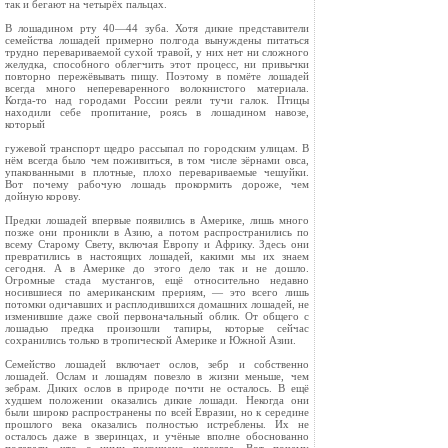
так и бегают на четырёх пальцах.
В лошадином рту 40—44 зуба. Хотя дикие представители
семейства лошадей примерно пол­года вынуждены питаться
трудно переваривае­мой сухой травой, у них нет ни сложного
желуд­ка, способного облегчить этот процесс, ни при­вычки
повторно пережёвывать пищу. Поэтому в помёте лошадей
всегда много непереваренного волокнистого материала.
Когда-то над городами России реяли тучи галок. Птицы
находили себе пропитание, роясь в лошадином навозе,
который
гужевой транспорт щедро рассыпал по город­ским улицам. В
нём всегда было чем пожи­виться, в том числе зёрнами овса,
упакованными в плотные, плохо перевариваемые чешуйки.
Вот почему рабочую лошадь прокормить дороже, чем
дойную корову.
Предки лошадей впервые появились в Аме­рике, лишь много
позже они проникли в Азию, а потом распространились по
всему Старому Све­ту, включая Европу и Африку. Здесь они
прев­ратились в настоящих лошадей, какими мы их знаем
сегодня. А в Америке до этого дело так и не дошло.
Огромные стада мустангов, ещё отно­сительно недавно
носившиеся по американским прериям, — это всего лишь
потомки одичавших и расплодившихся домашних лошадей, не
изме­нившие даже свой первоначальный облик. От общего с
лошадью предка произошли тапиры, которые сейчас
сохранились только в тропичес­кой Америке и Южной Азии.
Семейство лошадей включает ослов, зебр и соб­ственно
лошадей. Ослам и лошадям повезло в жизни меньше, чем
зебрам. Диких ослов в природе почти не осталось. В ещё
худшем положении оказались дикие лошади. Некогда они
были ши­роко распространены по всей Евразии, но к сере­дине
прошлого века оказались полностью истреб­лены. Их не
осталось даже в зверинцах, и учёные вполне обоснованно