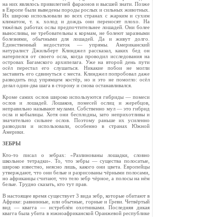
на них являлось привилегией фараонов и высшей знати. Позже
в Европе были выведе­ны породы рослых и сильных живот­ных.
Их широко использовали во всех странах с жарким и сухим
климатом, т. к. холод и дождь они переносят плохо. На
тяжёлых работах ослы предпочтительнее лошадей. Они более
выносливы, не требовательны к кормам, не болеют заразными
болезнями, обычными для лошадей. Да и живут долго.
Единственный не­достаток — упрямы. Американский
натуралист Джильберт Клинджел рассказал, каких бед он
натерпелся от своего осла, когда проводил иссле­дования на
островах Багамского архипелага. Уже на второй день пути
осёл перестал его слушаться. Никакие побои не могли
заставить его сдвинуться с места. Клинджел попробовал даже
разводить под упрямцем костёр, но и это не помогло: осёл
делал один-два шага в сторону и снова останавливался.
Кроме самих ослов широко используются гиб­риды — помеси
ослов и лошадей. Лошаков, помесей ослиц и жеребцов,
неправильно называ­ют мулами. Собственно мул — это гибрид
осла и кобылицы. Хотя они бесплодны, зато непри­хотливы и
значительно сильнее ослов. Поэтому раньше их усиленно
разводили и использовали, особенно в странах Южной
Америки.
ЗЕБРЫ
Кто-то писал о зебрах: «Разлинованы лошадки, словно
школьное тетрадки». То, что зеб­ры — существа полосатые,
широко известно, неясно лишь, ка­кого они цвета. Европейцы
утвер­ждают, что они белые и разрисованы чёрными полосами,
но африканцы считают, что тело зебр чёрное, а полосы на нём
бе­лые. Трудно сказать, кто тут прав.
В настоящее время существу­ет 3 вида зебр, которые обитают в
Африке: равнинные, или обыч­ные, горные и Греви. Четвёртый
вид — квагга — истреблён охотниками. Последняя дикая
квагга была убита в южноафрикан­ской Оранжевой республике