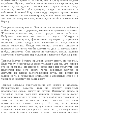
всевозможных кровососов. Выбор места для купальни — дело
серьёзное. Нужно, чтобы в ванне не оказалось крокодила, во
вся­ком случае крупного — основного врага тапира. Кому
захочется, чтобы тебя куснули, когда ты нежишься в
собственной ванне? К купальне ведут хорошо протоптанные
от постоянного пользо­вания тропы, и, как свидетельство того,
что яма используется под ванну, кучи помёта в воде и на
берегу.
Тапиры — вегетарианцы. Они питаются листьями и зелёными
побегами кустов и деревьев, водными и луговыми тра­вами.
Животные срывают их, ловко орудуя своим хоботком.
Вибриссы позволяют это делать на ощупь. Наблюдая в
зоопарке за тапирами, флегматично жующими у кормушки
морковку, трудно представить, насколько это подвижные и
ловкие живот­ные. Между тем тапиры отлично плавают и
ныряют, в том числе чтобы достать со дна на завтрак какое-
нибудь лакомство. Они способны совершать вплавь далёкие
экскурсии, бесстрашно переплывают и широкие, бурные реки.
Тапиры быстро бегают, прыгают, умеют сидеть по-собачьи.
Если тропу перегородил ствол упавшего дерева, для тапира
это не преграда: он способен через него перепрыгнуть или
подползти под него снизу. Когда животные тянутся за
листьями на высоко расположенной ветке, они встают на
задние ноги, а передними опираются о древесный ствол и в
такой позе невозмутимо завтракают.
Тапиры идеально приспособлены для жизни в зарослях.
Внушительные размеры тела не мешают животным
продираться сквозь сплетение ветвей. Вытянутая морда и
узколобая голова позволяют тапирам вписываться в любое
пространство между ветвями, а торпедообразное туловище, к
тому же одетое в толстую кожу, позволяет им легко
протискиваться сквозь чащо­бу. Поэтому, если тапир
подвергнется нападению ягуара, единственного наземного
хищника, опасного для взрослого живот­ного, он сворачивает
с нахоженной тропы и ныряет в чащу. Здесь тапир получает