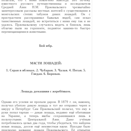
полагали, что с ними покон­чено навсегда. Вот почему
известного русского путешественника и исследователя
Средней Азии Н.М. Пржевальско­го чрезвычайно
заинтересовали рассказы местных жителей о суще­ствовании в
монгольских степях табунов диких лошадей. Он с
пристрастием расспрашивал бывалых людей, сам искал
таинствен­ных лошадей, но встретиться с ними ему так и не
удалось. Прже­вальскому случалось видеть в бинокль лишь
облачко пыли на гори­зонте, поднятое какими-то быстро
перемещающимися животными.
Бой зебр.
МАСТИ ЛОШАДЕЙ:
1. Серая в яблоках. 2. Чубарая. 3. Чалая. 4. Пегая. 5.
Гнедая. 6. Боровая.
Лошадь домашняя с жеребёнком.
Однако его усилия не пропали даром. В 1879 г. он, наконец,
получил убитую дикую лошадь и тут же отпра­вил череп и
шкуру в Петербург. Сам Пржевальский полагал, что ему в
руки попал тарпан — дикая лошадь, недавно ещё обитавшая
на Украине, а теперь якобы сохранившаяся лишь в
полупустынях Центральной Азии. Даже учёным
потребовалось целых два года, что­бы убедиться, что найдена
новая лошадь, доселе ещё неизвестная науке. Находке было
присвоено название лошади Пржевальского. Её открытие