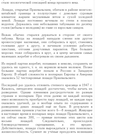
стало зоологичес­кой сенсацией конца прошлого века.
Лошади, открытые Пржевальским, обитали в районе монголо-
китайской границы в полупустыне с довольно суровым
климатом: жарким засушливым летом и сухой холодной
зимой. Лошади постоянно кочевали по степи в поисках
водопоя. Держались они небольшими табунками по десятку
голов (кобылы и молодняк) во главе со взрослым самцом.
Вожак обычно старался держаться в стороне от своего
табунка. Когда на лошадей нападали слепни или другие
кровососущие насекомые, они собирались в круг, стано­вясь
головами друг к другу, и начинали усиленно рабо­тать
хвостами, отгоняя докучливых паразитов. При больших
морозах тоже собирались в круг, а в центр загоняли самых
маленьких жеребят и обогревали их своим дыханием.
Из первой партии жеребят, попавших в неволю, сохранить не
удалось ни одного, т. к. их кормили козьим молоком. Позже
большие партии жеребят попали в Россию и Западную
Европу. В общей сложности в зоо­парках Европы и Америки
оказались 52 чистокровные лошади Пржевальского.
Последний раз удалось отловить степного красавца в 1947 г.
Казалось, пятидесяти лошадей достаточно, что­бы начать их
разведение. Однако пленников рассредо­точили по разным
странам и зоопаркам. При этом далеко не каждый зоопарк
имел возможность приобрести пару лошадей, не каждая пара
ока­залась удачной, да и вообще опыта по содер­жанию и
разведению диких лошадей ещё не было. В результате в
размножении приняли участие всего 6—8 лошадей. Живущие
в насто­ящее время в зоопарках мира лошади Пржеваль­ского, а
их сейчас около 300, — прямые потомки этих шести или
восьми лошадей. Следовательно, происходило
близкородственное скрещивание, а это вредно.
Действительно, лошади стали вы­рождаться: у них понизилась
жизнеспособность. Сумеют ли учёные преодолеть возникшие