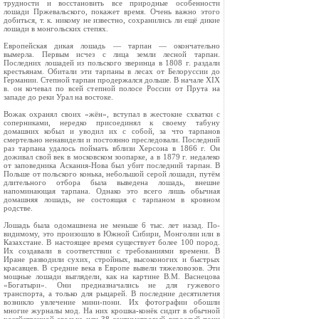
труд­ности и восстановить все природные особенности
лошади Пржевальского, покажет время. Очень важно этого
добиться, т. к. никому не известно, сохранились ли ещё дикие
лошади в монголь­ских степях.
Европейская дикая лошадь — тарпан — окон­чательно
вымерла. Первым исчез с лица земли лесной тарпан.
Последних лошадей из польского зверинца в 1808 г. раздали
крестьянам. Обитали эти тарпаны в лесах от Белоруссии до
Германии. Степной тарпан продержался дольше. В начале XIX
в. он кочевал по всей степной полосе России от Прута на
западе до реки Урал на востоке.
Вожак охранял своих «жён», вступал в жес­токие схватки с
соперниками, нередко присо­единял к своему табуну
домашних кобыл и уво­дил их с собой, за что тарпанов
смертельно ненавидели и постоянно преследовали. Послед­ний
раз тарпана удалось поймать вблизи Херсо­на в 1866 г. Он
доживал свой век в московском зоопарке, а в 1879 г. недалеко
от заповедника Аскания-Нова был убит последний тарпан. В
Польше от польского конька, небольшой серой лошади, путём
длительного отбора была выведена лошадь, внешне
напоминающая тарпана. Однако это всего лишь обычная
домашняя лошадь, не состоящая с тарпаном в кровном
родстве.
Лошадь была одомашнена не меньше 6 тыс. лет назад. По-
видимому, это произошло в Юж­ной Сибири, Монголии или в
Казахстане. В настоящее время существует более 100 пород.
Их создавали в соответствии с требованиями вре­мени. В
Иране разводили сухих, стройных, высоконогих и быстрых
красавцев. В средние века в Европе вывели тяжеловозов. Эти
мощные ло­шади выглядели, как на картине В.М. Васнецо­ва
«Богатыри». Они предназначались не для гужевого
транспорта, а только для рыцарей. В последние десятилетия
возникло увлечение ми­ни-пони. Их фотографии обошли
многие жур­налы мод. На них крошка-конёк сидит в обыч­ной