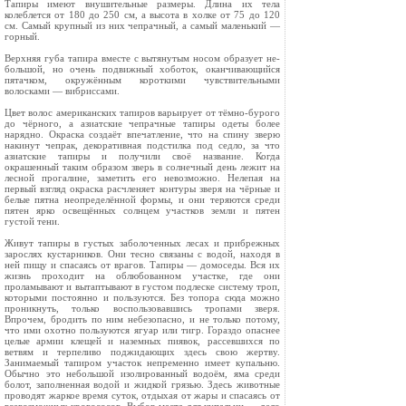
Тапиры имеют внушительные размеры. Длина их тела
колеблет­ся от 180 до 250 см, а высота в холке от 75 до 120
см. Самый крупный из них чепрачный, а са­мый маленький —
горный.
Верхняя губа тапира вместе с вытянутым носом образует не­
большой, но очень подвижный хобо­ток, оканчивающийся
пятачком, окружённым короткими чувствительными
волосками — вибриссами.
Цвет волос американских тапиров варьирует от тёмно-бу­рого
до чёрного, а азиатские чепрачные тапиры одеты более
нарядно. Окраска создаёт впечат­ление, что на спину зверю
накинут чепрак, декоративная подстилка под седло, за что
азиатские тапиры и получили своё название. Когда
окрашенный таким образом зверь в солнечный день лежит на
лесной прогалине, заметить его невозможно. Неле­пая на
первый взгляд окраска рас­членяет контуры зверя на чёрные и
белые пятна неопределённой фор­мы, и они теряются среди
пятен ярко освещённых солнцем участ­ков земли и пятен
густой тени.
Живут тапиры в густых забо­лоченных лесах и прибрежных
зарослях кустарников. Они тесно связаны с водой, находя в
ней пищу и спасаясь от врагов. Тапиры — домоседы. Вся их
жизнь про­ходит на облюбованном участке, где они
проламывают и вытап­тывают в густом подлеске систему троп,
которыми постоянно и пользуются. Без топора сюда можно
проникнуть, только вос­пользовавшись тропами зверя.
Впрочем, бродить по ним небез­опасно, и не только потому,
что ими охотно пользуются ягуар или тигр. Гораздо опаснее
целые армии клещей и наземных пиявок, рассевшихся по
ветвям и терпеливо поджидающих здесь свою жертву.
Занимаемый тапиром участок непременно имеет купальню.
Обычно это небольшой изолированный водоём, яма среди
болот, заполненная водой и жидкой грязью. Здесь животные
проводят жаркое время суток, отдыхая от жары и спасаясь от