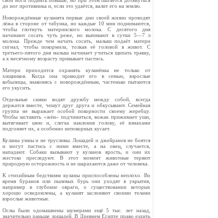
свои ноги поднять повыше, но при этом пытается дотянуться
до ног против­ника и, если это удаётся, валит его на землю.
Новорождённые куланята первые дни сво­ей жизни проводят
лёжа в стороне от табунка, но каждые 10 мин поднимаются,
чтобы глотнуть материнского молока. С десятого дня
начинают сосать чуть реже, но выпивают в сутки 5—7 л
молока. Прежде чем начать сосать, малыш подаёт матери
сигнал, чтобы покормила, толкая её головой в живот. С
третьего-пятого дня малыш начинает учить­ся щипать травку,
а к месячному возрасту привыкает пастись.
Матери приходится охранять куланёнка не только от
хищников. Когда она приводит его в семью, взрослые
кобылицы, знакомясь с новорождённым, частенько пытаются
его укусить.
Отдельные самки водят дружбу между со­бой, всегда
держатся вместе, чешут друг дру­га и обкусывают. Семейная
группа не выра­жает особой покорности своему жеребцу.
Чтобы заставить «жён» подчиниться, вожак прижимает уши,
вытягивает шею и, слегка наклонив голову, её взмахами
подгоняет их, а особенно непокорных кусает.
Куланы умны и не трусливы. Лошадей и джейранов не боятся
и могут пастись с ними вместе, а на овец, случается,
нападают. Со­баки вызывают у куланов ярость, и они их
жестоко преследуют. В этот момент живот­ные теряют
природную осторожность и не шарахаются даже от человека.
К стихийным бедствиям куланы приспо­соблены неплохо. Во
время буранов или пы­левых бурь они уходят в укрытия,
например в глубокие овраги, о существовании которых
хорошо осведомлены, а куланят заслоняют своими телами
взрослые животные.
Ослы были одомашнены шумерами ещё 5 тыс. лет назад,
значительно раньше лоша­дей. В Древнем Египте право ездить