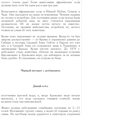
сухого сезона даже более выносливые африканские ослы
должны пить хотя бы один раз в два-три дня.
Встречаются африканские ослы в Южной Ну­бии, Сомали и
Чаде. Они находятся на грани исчезновения. Человек издавна
их теснил и ист­реблял. Для охотников дикие ослы всегда были
желанной добычей, ведь их мясо считается изы­сканным
деликатесом. Об их жизни почти ниче­го не известно.
Охотники, не проявив любопыт­ства, истребили их, ничего
толком не узнав об этих животных.
Кулан тоже переживает не лучшие времена. Когда-то он был
широко распространён — от Крыма и украинских равнин до
Сибири и пус­тынь Средней Азии. Сейчас в Европе его уже
нет, а в Средней Азии он сохранился лишь в Турк­мении, в
заповеднике Бадхыз. Кулан изучен неплохо. До 1979 г.
небольшое стадо животных обитало на маленьком островке
Барсакельмес в Аральском море, где наблюдать за их жизнью
было удобно. К сожалению, на острове не было
Чёрный носорог с детёнышем.
Дикий осёл.
источников пресной воды, и, когда Аральское море начало
высы­хать, а его вода сделалась слишком солёной, жизнь
куланов стала там невозможной.
Живут куланы небольшими семейными группами по 5—11
голов. Возглавляет группу самец, а водит её старшая по рангу
самка. На пастбище вожак держится в некотором отдалении