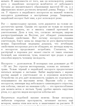
копыто. В зависимости от того, как он используется, размер
рога у индийских носорогов колеблется от небольшо­го
бугорка до внушительного образования высотой 60 см, а у
африканских может достигать метровой длины. Рекорд — 161
см. У чёрного и индийского носорогов на нижней че­люсти
находятся удлинённые и заострённые резцы. Защища­ясь,
индийский носорог бьёт ими, а рог использует реже.
Рог — превосходное оружие, хотя держится на голове не­
достаточно крепко. Однако это оружие не только не помог­ло
носорогам выжить, но и явилось главной причиной их
уничтожения. Дело в том, что, согласно легендам, широко
распространённым на Востоке, рог обладает уникальными
лечебными свойствами. Вот почему носорогов издавна
уничтожали, благо цены на лекарства из рога фан­тастически
велики. Европейская медицина доказала, что ле­чебными
свойствами носорожьи рога не обладают, но легенды живучи,
и носорогов продолжают истреблять. Считается, что
растёртый в порошок рог может спасти от таких опасных
болезней, как эпилепсия, чума, помогает при родах и даже
способен вернуть человеку молодость.
Носороги — долгожители. В зоопарках они доживают до 40
—50 лет. Это строгие вегетарианцы, основа их питания —
трава. Только чёрный и индийский носороги предпочита­ют
питаться ветками и листьями. Любят выдёргивать с корнем
ростки акаций и уничтожают их в огромном количе­стве.
Устройство их рта даёт возможность срывать по от­дельности
показавшиеся им вкусными ветки. Верхняя губа у этих
носорогов, имеющая вид небольшого клиновидного от­ростка,
или хоботка, свисает на нижнюю губу — это при­способление
для захвата веток и листьев. Траву удобно щипать округлым
ртом, и у других видов носорогов хоботка нет.
Насытиться подобной махине нелегко. Белые носороги,
любители открытых пространств, начинают пастись ещё
вечером, заняты этим всю ночь и заканчивают на рассвете. В