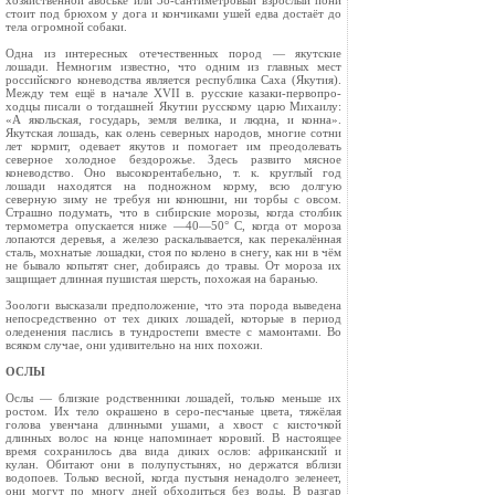
хозяйственной авоське или 38-сантиметро­вый взрослый пони
стоит под брюхом у дога и кончиками ушей едва достаёт до
тела огромной собаки.
Одна из интересных отечественных пород — якутские
лошади. Немногим известно, что од­ним из главных мест
российского коневодства является республика Саха (Якутия).
Между тем ещё в начале XVII в. русские казаки-первопро­
ходцы писали о тогдашней Якутии русскому царю Михаилу:
«А якольская, государь, земля велика, и людна, и конна».
Якутская лошадь, как олень северных народов, многие сотни
лет кормит, одевает якутов и помогает им преодоле­вать
северное холодное бездорожье. Здесь разви­то мясное
коневодство. Оно высокорентабельно, т. к. круглый год
лошади находятся на поднож­ном корму, всю долгую
северную зиму не требуя ни конюшни, ни торбы с овсом.
Страшно поду­мать, что в сибирские морозы, когда столбик
термометра опускается ниже —40—50° С, когда от мороза
лопаются деревья, а железо раскалы­вается, как перекалённая
сталь, мохнатые ло­шадки, стоя по колено в снегу, как ни в чём
не бывало копытят снег, добираясь до травы. От мороза их
защищает длинная пушистая шерсть, похожая на баранью.
Зоологи высказали предположение, что эта порода выведена
непосредственно от тех диких лошадей, которые в период
оледенения паслись в тундростепи вместе с мамонтами. Во
всяком случае, они удивительно на них похожи.
ОСЛЫ
Ослы — близкие родственники лошадей, толь­ко меньше их
ростом. Их тело окрашено в серо-песчаные цвета, тяжёлая
голова увенчана длинными ушами, а хвост с кисточкой
длинных волос на конце напоминает коровий. В настоя­щее
время сохранилось два вида диких ослов: африканский и
кулан. Обитают они в полупу­стынях, но держатся вблизи
водопоев. Только весной, когда пустыня ненадолго зеленеет,
они могут по многу дней обходиться без воды. В разгар