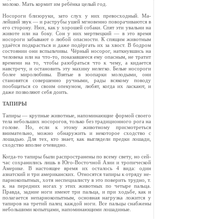
молоко. Мать кормит им ребёнка целый год.
Носороги близоруки, зато слух у них превосходный. Ма­
лейший звук — и раструбы ушей мгновенно поворачиваются в
его сторону. Нюх, как у хорошей собаки. Спят эти увальни на
животе или на боку. Сон у них мертвецкий — в это время
носороги забывают о любой опасности. К спящим животным
удаётся подкрасться и даже подёргать их за хвост. В бодром
состоянии они вспыльчивы. Чёрный но­сорог, наткнувшись на
человека или на что-то, показавшее­ся ему опасным, не тратит
времени на то, чтобы разобраться что к чему, а кидается
навстречу, и оста­новить эту махину нелегко. Белые носороги
более миролюбивы. Взятые в зоопарки молодыми, они
становятся совершенно ручными, рады всякому поводу
пообщаться со своим опекуном, любят, когда их ласкают, и
даже позволя­ют себя доить.
ТАПИРЫ
Тапиры — крупные животные, напоминающие формой своего
тела небольших носорогов, только без традиционного рога на
голове. Но, если к этому животному присмотреться
внимательно, можно обнаружить и некоторое сходство с
лошадью. Для тех, кто знает, как выглядели предки ло­шади,
сходство вполне очевидно.
Когда-то тапиры были распро­странены по всему свету, но сей­
час сохранились лишь в Юго-Восточной Азии и тропичес­кой
Америке. В настоящее время их осталось 4 вида: один
азиатский и три американских. Относятся тапиры к отряду не­
парнокопытных, хотя не­специалисту в это поверить трудно, т.
к. на передних ногах у этих животных по четыре пальца.
Правда, задние ноги имеют три пальца, и при ходьбе, как и
полага­ется непарнокопытным, основная нагрузка ложится у
тапиров на третий палец каждой ноги. Все пальцы снабжены
небольшими ко­пытцами, напоминающими ло­шадиные.