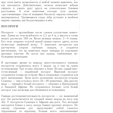
при этом иметь возможность в любой момент выяснить, кто
где находится. Действительно, полосы помо­гают зебрам
увидеть и узнать друг друга на относительно близком
расстоянии. А если живот­ные отходят чуть дальше,
«расчленяющая» (так её называют биологи) окраска помогает
маскироваться. Удаляющееся стадо зебр исчезает в знойном
мареве саванны, как бы растворяясь в нём.
НОСОРОГИ
Носороги — крупнейшие после слонов сухопутные живот­
ные. Длина их тела колеблется от 2,5 до 4 м, а высота в холке
может достигать 180 см. Весит великан немало: 2—4 тонны.
Его тело покрыто толстой кожей грязно-серо­го цвета, почти
полностью лишённой волос. У азиатских но­сорогов она
расчерчена узором глубоких складок, и создаётся
впечатление, что на животное надет панцирь из отдельных
крупных пластин. На ногах три пальца, снабжённых не­
большими копытцами.
В настоящее время из некогда многочисленного племени
носорогов сохранилось всего 5 видов, да и они на грани
исчез­новения. Три из них обитают в Азии. Из них самый мно­
гочисленный — индийский носорог. Яванский носорог
сохранился только на острове Ява в специально созданном для
него заповеднике. Хуже всего положение носорогов остро­ва
Суматра — там осталось всего 20—40 животных. Два других
вида — чёрный и белый носороги — обитают в Цен­тральной
и Западной Африке. Их сохранилось больше, хотя белый
носорог уже несколько раз объявлялся исчезнувшим.
Главная достопримечательность носорогов — их зна­менитый
рог. Он располагается по средней линии морды на носу или
лбу. У носорогов Суматры и Африки два рога. Тот, который
находится ближе к носу, всегда бывает крупнее второго. По
своему строению рог представляет собой слоистое
образование из кератина, больше всего напоминаю­щее