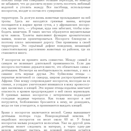
поисках пищи они совершают большие переходы, но никог­да
не забывают, что до рассвета нужно успеть посетить любимый
водопой и утолить жажду. Все пастбища, использу­емые
носорогом, входят в состав его суверенной
территории. За долгую жизнь животные прокладывают на ней
тропы. Здесь же находятся грязевые ванны, которые
посещаются в жаркое время суток, а у африканских носоро­
гов, кроме того, — уборные, куда они забегают, чтобы осво­
бодить кишечник. В таких местах образуются внушительные
кучи навоза. Туалеты выполняют функцию ароматических
маяков, помогая ориентироваться. Носороги близоруки и
поэтому плохо запоминают дорогу. Они привя­заны к своей
территории. Это серьёзный дефект поведения, мешающий
самостоятельному расселению животных из районов, где их
становится много.
У носорогов не принято жить совместно. Между самкой и
самцом не возникает длительной привязанности. Если два
носорога постоянно держатся вместе, это обязательно сам­ка с
детёнышем. Несмотря на необщительность животных, у них в
саванне есть верные друзья. Это буйволовы птицы —
пернатые величиной со скворца, широко распространённые в
Африке. Они всюду сопровождают носорогов, восседая на их
спинах, и усердно уничтожают впившихся в кожу кровососу­
щих насекомых и клещей. Эти зоркие птицы издалека заме­чают
опасность и криком предупреждают о ней своих кормильцев.
В грязевых ваннах носорогов с нетерпением под­жидают
голодные водяные черепахи. Как только носорог в неё
погрузится, безбоязненно бросаются к нему, не дожида­ясь,
когда он там угнездится, и принимаются выедать кле­щей.
Браки у носорогов заключаются весной. Самка вынашива­ет
детёныша полтора года. Новорождённый невелик. У
индийских носорогов он весит около 60 кг. У белых
носорогов малыш рождается волосатым. Уже на другой день
детёныш может следовать за матерью, а через одну-две
недели начинает пастись, но основой питания остаётся