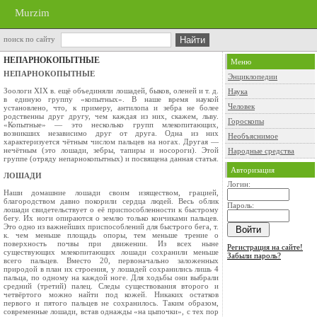
Murzim
поиск по сайту
НЕПАРНОКОПЫТНЫЕ
Меню
НЕПАРНОКОПЫТНЫЕ
Энциклопедии
Зоологи XIX в. ещё объединяли лошадей, бы­ков, оленей и т. д.
Наука
в единую группу «копыт­ных». В наше время наукой
Человек
установлено, что, к примеру, антилопа и зебра не более
родственны друг другу, чем каждая из них, скажем, льву.
Гороскопы
«Копытные» — это несколько групп млекопитающих,
возникших независимо друг от друга. Одна из них
Необъяснимое
характеризуется чётным числом пальцев на ногах. Другая —
нечётным (это ло­шади, зебры, тапиры и носороги). Этой
Народные средства
группе (отряду непарнокопытных) и посвящена данная статья.
Авторизация
ЛОШАДИ
Логин:
Наши домашние лошади своим изяществом, грацией,
благородством давно покорили сер­дца людей. Весь облик
Пароль:
лошади свидетельствует о её приспособленности к быстрому
бегу. Их ноги опираются о землю только кончиками пальцев.
Это одно из важнейших приспособлений для быстрого бега, т.
к. чем меньше площадь опоры, тем меньше трение о
поверхность почвы при движении. Из всех ныне
Регистрация на сайте!
существующих мле­копитающих лошади сохранили меньше
Забыли пароль?
всего пальцев. Вместо 20, первоначально заложенных
природой в план их строения, у лошадей со­хранились лишь 4
пальца, по одному на каждой ноге. Для ходьбы они выбрали
средний (третий) палец. Следы существования второго и
четвёрто­го можно найти под кожей. Никаких остатков
первого и пятого пальцев не сохранилось. Таким образом,
современные лошади, встав однажды «на цыпочки», с тех пор