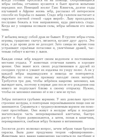
всегда готовый броситься ей на помощь. Обороняющиеся
зебры злобны, отчаянно кусаются и бьют врагов копытами
передних ног. Немецкий зоолог Ганс Клингель, долгие годы
изучавший в Африке жизнь зебр, рассказал об интересном
спосо­бе их борьбы со львами. Стадо зебр галопом настигает и
окружает плотной стеной «царя зве­рей». Льву приходилось
послушно бежать в том на­правлении, куда двигалось стадо.
Когда же у хищника иссякали силы, зебры забивали его копы­
тами.
У кобылиц между собой драк не бывает. В груп­пе зебры очень
игривы, грациозно скачут, лягают­ся, кусают друг друга. Это
игра, и до крови дело не доходит. Зато самцы во время гона
устраива­ют серьёзные потасовки и, увлечённые дракой, час­
тенько гибнут в когтях у львов.
Каждая семья зебр владеет своим водопоем и постоянными
местами отдыха. У животных отличная память и хорошее
зрение. Они знают всех своих родственников и друзей из
соседних групп и узнают их издалека по узору полос. А он у
каждой зебры индивидуален и никогда не повторя­ется.
Жеребята по этому же признаку находят своих матерей.
Требуется три дня, чтобы зебрёнок накрепко запомнил, как
выглядит мать, поэтому в первые дни после его рождения она
нико­го не подпускает близко к своему отпрыску. Нуж­но,
чтобы он запомнил именно её и ни с кем не путал.
Зебры питаются грубыми кормами. У них до­вольно простое
строение желудка, и повторным пережёвыванием пищи они не
занимаются. Справиться с трудноусвояемым кормом им помо­
гают простейшие. Они живут в желудке зебры и поедают
значительную часть неперевариваемой клетчатки, быстро
растут и бурно размножают­ся, а затем, попав в кишечник,
перевариваются, снабжая зебру белками и витаминами.
Зоологов долго волновал вопрос, зачем зебрам такая броская
окраска. Была даже придумана теория «афиширования».
Животным, мол, важно равномерно рассеяться по пастбищу и