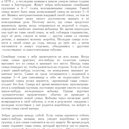
в 1878 г., а последняя жившая в не­воле умерла пятью годами
позже в Амстердаме. Живут зебры не­большими семейными
группами в 4—7 голов, возглавляемыми сам­цами. Главой
семьи может быть лишь возмужавший самец не моло­же 5—6
лет. Являясь неограничен­ным владыкой своей семьи, он тем не
менее считает ниже своего до­стоинства вникать в её
повседнев­ные дела. Поэтому место, где семье предстоит
кормиться, вре­мя, когда отправиться на водопой и отдых,
определяет наиболее опытная кобылица. Во время пере­ходов
она идёт во главе своей семьи, за ней, соблюдая старшинство,
идут её дети, сле­дом за ними — другие самки со своими
детьми, а замыкает колон­ну жеребец. Молодые самцы оста­
ются в своей семье до года, иногда до трёх лет, а затем
изгоняются и живут отдельно, объединяясь с другими
«холостяками» в самосто­ятельные табунки.
Семейные союзы у зебр заклю­чаются на всю жизнь. Когда
глава семьи дряхлеет, кто-нибудь из холостых самцов
выгоняет его из семьи и занимает его место. Иног­да глава
семьи покидает её, чтобы развлечься на стороне. Если об этом
узнаёт какой-нибудь холо­стяк, он немедленно занимает ва­
кантное место. Самки не сразу соглашаются с подменой и
первые 3—4 дня самозванца к себе не под­пускают. Если
прежний самец поз­же вернётся, «временный глава семьи»
уходит без боя. Самцы всё время внимательно присматрива­
ются к семейным группам, постоянно норовят увести из семьи
какую-нибудь моло­денькую кобылку. Однако короткое
«романтичес­кое приключение» обычно не приводит к
возникновению новой семьи. Кобылка через несколь­ко дней
возвращается в свой табунок, и если в результате свидания с
молодым холостяком у неё родится жеребёнок, он войдёт в
состав семьи своей матери.
Зебры дружны между собой. Если гиены пыта­ются отбить
какого-нибудь малыша, мать уводит жеребёнка в центр
группы, и вся семья становится на его защиту. Во время родов
самку охраняет глава семьи, который крутится где-то рядом,