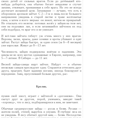
своих детей от сильных врагов. Если до детёнышей кто-
нибудь доберётся, она обычно бегает невдалеке и стучит
лапами, отвлекает, приманивая к себе врага. Но это не всегда
до­стигает желанной цели. Затаивание — лучшее, что есть в
оборонном арсенале зайчат. С 2—3 м и лишь после большого
напряжения увидишь в старой листве и траве желтоватые
глаза, а затем и всего зверька: он лежит, ничем не прикрытый.
Но отыскать его нелегко: потовых желёз у зайцев на теле нет,
они на подошвах лап, и если за­таившийся зайчонок их под
себя подобрал, то враг его и не унюхает.
И всё-таки зайчата гибнут: уж очень много у них врагов.
Вороны, ласки, крысы, даже хомяки и кроты убивают и едят
зайчат. Растут зайцы быстро, за один сезон (за 6—8 месяцев)
уже взрослые. Живут до 8—13 лет.
Численность зайцев подвержена взлётам и падениям. Эти
циклы не во всех местах одина­ковые: в Европе, например, они
5—7-летние. В Сибири — до 11 лет.
Весной зайцы-самцы ищут зайчих. Найдут — и обычно
несколько самцов преследуют одну. Стараются оттеснить друг
друга, прыгают, бьют задними ногами, иногда боксируют и
перед­ними. Заяц, преуспевший больше других, рас-
Кролик.
пушив свой хвост, играет с зайчихой в «дого­нялки». Они
скачут друг за другом, порой, ув­лекаясь, заводят такой
«хоровод», что и лису, подбирающуюся к ним, не замечают.
Обычные среднерусские зайцы — русак и беляк. Русаки —
жители полей, степей, вырубок и опушек. В глубине леса их
не увидишь. В лесу обитает другой заяц — беляк. Несходство