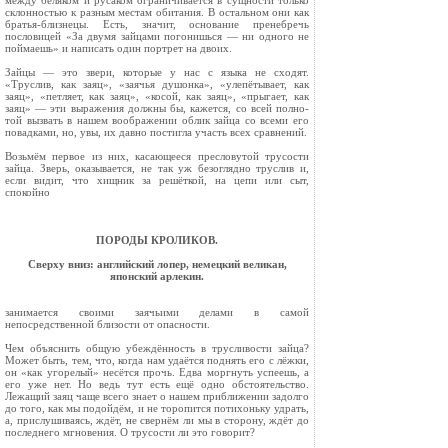
между беляком и русаком ограничивается в сущности только
склонностью к разным местам обитания. В остальном они как
братья-близнецы. Есть, значит, основание пренебречь
пословицей «За двумя зайцами погонишься — ни одного не
поймаешь» и написать один портрет на двоих.
Зайцы — это звери, которые у нас с языка не сходят.
«Труслив, как заяц», «заячья душонка», «улепётывает, как
заяц», «петляет, как заяц», «косой, как заяц», «прыгает, как
заяц» — эти выражения должны бы, кажется, со всей полно­
той вызвать в нашем воображении облик зайца со всеми его
повадками, но, увы, их давно по­стигла участь всех сравнений.
Возьмём первое из них, касающееся пресло­вутой трусости
зайца. Зверь, оказывается, не так уж безоглядно труслив и,
если видит, что хищ­ник за решёткой, на цепи или сыт,
спокойно
ПОРОДЫ КРОЛИКОВ.
Сверху вниз: английский лопер, немецкий великан,
японский арлекин.
занимается своими заячьими делами в самой
непосредственной близости от опасности.
Чем объяснить общую убеждённость в трусли­вости зайца?
Может быть, тем, что, когда нам удаётся поднять его с лёжки,
он «как угорелый» несётся прочь. Едва моргнуть успеешь, а
его уже нет. Но ведь тут есть ещё одно обстоятельство.
Лежащий заяц чаще всего знает о нашем при­ближении задолго
до того, как мы подойдём, и не торопится потихоньку удрать,
а, прислуши­ваясь, ждёт, не свернём ли мы в сторону, ждёт до
последнего мгновения. О трусости ли это го­ворит?