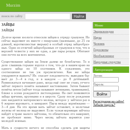
Murzim
поиск по сайту
ЗАЙЦЫ
Меню
ЗАЙЦЫ
Энциклопедии
Долгое время зоологи относили зайцев к отряду грызунов. Но
Наука
сейчас выделяют их вместе с пищухами (маленькие, до 25 см
Человек
длиной, корот­кохвостые зверьки) в особый отряд зайцеобраз­
ных. Одно из отличий зайцеобразных от грызу­нов в том, что в
Гороскопы
верхней челюсти у них не одна, а две пары резцов. Обитают
они почти на всех континентах.
Необъяснимое
Существование зайцев на Земле далеко не безоблачно. То и
Народные средства
дело слышишь горькие вздохи о том, что-де в нашем краю на
одного зайца по 10 охотников. К сожалению, это
Авторизация
соотношение не так уж преувеличено. Как же зайцы
умудряются выжить? Их спасает плодовитость: выводков бы­
Логин:
вает до 3—4 в год, и в каждом — до 8 детёнышей.
Размножаться начинают рано, когда ещё снег не стаял, отчего
Пароль:
зайчат первого помёта называют настовиками. Затем бывают
помёты летом (зай­чат тогда называют летниками, травниками),
ближе к осени рождаются листопадники. На свет появляются
зайцы зрячими, крупными и в шер­сти. Сразу после рождения
они наедаются ма­теринского молока, которое у зайчихи раз в
Регистрация на сайте!
6 жирнее коровьего, и замирают. Пауза между кормёжками —
Забыли пароль?
3—4 дня. На это время мать зайчат оставляет, и молочные
железы её молока не выделяют. Если чужая кормящая зайчиха
найдёт в траве малого зайчонка, то обязательно его накормит,
не пробежит мимо. Через месяц зайчата кормятся уже
молодой зеленью.
Мать в сущности ничего не способна сделать для защиты