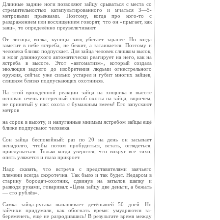
Длинные задние ноги позволяют зайцу сры­ваться с места со
стремительностью катапульти­рованного и мчаться 3—5-
метровыми прыжка­ми. Поэтому, когда про кого-то с
раздражением или восхищением говорят, что он «прыгает, как
заяц», то определённо преувеличивают.
От лисицы, волка, куницы заяц убегает зара­нее. Но когда
заметит в небе ястреба, не бежит, а затаивается. Поэтому и
человека близко под­пускает. Для зайца человек слишком высок,
и мозг длинноухого автоматически реагирует на него, как на
ястреба в высоте. Этот «автома­тизм», который создала
эволюция задолго до изобретения людьми огнестрельного
оружия, сейчас уже сильно устарел и губит многих зай­цев,
слишком близко подпускающих охотников.
На этой врождённой реакции зайца на хищ­ника в высоте
основан очень интересный способ охоты на зайца, впрочем,
не принятый у нас: охота с бумажным змеем! Его запускают
метров
на сорок в высоту, и напуганные мнимым ястребом зайцы ещё
ближе подпускают человека.
Сон зайца беспокойный: раз по 20 на день он засыпает
ненадолго, чтобы потом пробудиться, встать, оглядеться,
прислушаться. Только когда уверится, что вокруг всё тихо,
опять уляжется и глаза прикроет.
Надо сказать, что встреча с представителями заячьего
племени всегда скоротечна. Так было и так будет. Недаром в
старину бородач-охотник, сдвинув на затылок шапку и
разводя руками, говаривал: «Цена зайцу две деньги, а бежать
— сто рублёв».
Самка зайца-русака вынашивает детёнышей 50 дней. Но
зайчихи придумали, как обогнать время: умудряются за­
беременеть, ещё не разродившись! В результате время меж­ду