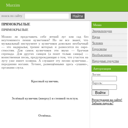
Murzim
поиск по сайту
ПРЯМОКРЫЛЫЕ
Меню
ПРЯМОКРЫЛЫЕ
Энциклопедии
Можно ли представить себе летний луг или сад без
Наука
неутомимого пения кузнечиков? Но не все знают, что
Человек
музыкальный инструмент у кузнечиков довольно необычный
— это над­крылья, трение которых и разносится по окре­
Гороскопы
стностям. Для самок кузнечиков эти звуки — брачная
серенада. Для других самцов (а поют только самцы) —
Необъяснимое
воинственная песнь, предуп­реждающая о том, что участок на
лугу уже имеет хозяина. А слушают эту песню кузнечики...
Народные средства
передними ногами. Точнее, размещёнными здесь «ушами»,
органами слуха.
Авторизация
Логин:
Красный кузнечик.
Пароль:
Зелёный кузнечик (вверху) и степной толстун.
Регистрация на сайте!
Забыли пароль?
Огнёвка.