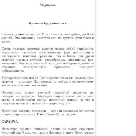
Медведка.
Кузнечик бродячий лист.
Самые крупные кузнечики России — степные дыбки, до 8 см
длиной. Это хищники, охотятся они на других кузнечиков и
жуков.
Самцы полевых сверчков, выясняя между со­бой отношения,
устраивают настолько захваты­вающие (для постороннего
наблюдателя, конеч­но) сражения, что в Китае эти драки
сверчков издавна служили своеобразным спортивным раз­
влечением. После окончания боя гордый победи­тель, изменив
обычным вегетарианским при­вычкам, пожирает
побеждённого.
Уют крестьянских изб на Руси издавна помо­гали создать иные
сверчки — домовые. Их про­звали за любовь к человеческому
жилью «запеч­ными соловьями».
Огородникам знаком злостный подземный вре­дитель их
посадок — медведка. Медведка порази­тельно напоминает
крота, в особенности своими передними лапами, за что и
получила по-латыни название « сверчок-крот ».
Кузнечики, сверчки, медведки — все эти на­секомые относятся
к отряду прямокрылых. В нём более 20 тыс. видов.
САРАНЧА
Нашествие саранчи считалось одним из самых страшных
бедствий ещё 5 тыс. лет назад в Древнем Египте. Неве­роятные