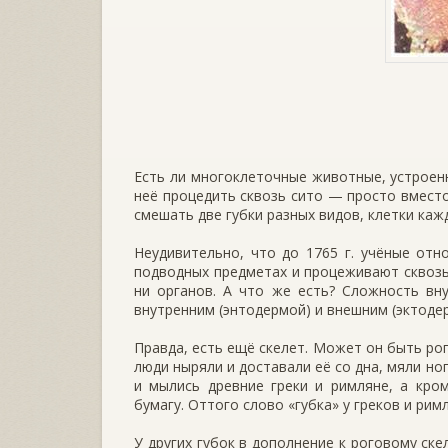
Есть ли многоклеточные животные, устроенн
неё про­цедить сквозь сито — просто вмест
смешать две губки разных видов, клетки каж
Неудивительно, что до 1765 г. учёные отн
подводных предметах и процеживают сквозь 
ни органов. А что же есть? Сложность вн
внутренним (энтодермой) и внешним (эктодер
Правда, есть ещё скелет. Может он быть рог
люди ныряли и доставали её со дна, мяли ног
и мылись древ­ние греки и римляне, а кро
бумагу. Оттого слово «губка» у греков и ри
У других губок в дополнение к роговому ске