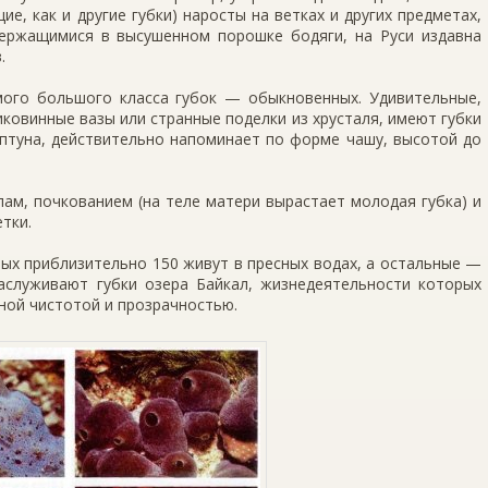
ие, как и другие губки) наросты на ветках и других предметах,
держащимися в высушенном порошке бодяги, на Руси издавна
.
мого большого класса губок — обыкновенных. Удиви­тельные,
иковинные вазы или странные поделки из хрусталя, имеют губки
Нептуна, действительно напоминает по форме чашу, высотой до
ам, почкованием (на теле матери вырастает молодая губка) и
тки.
­рых приблизительно 150 живут в пресных водах, а остальные —
аслуживают губки озера Байкал, жиз­недеятельности которых
ной чистотой и прозрачно­стью.