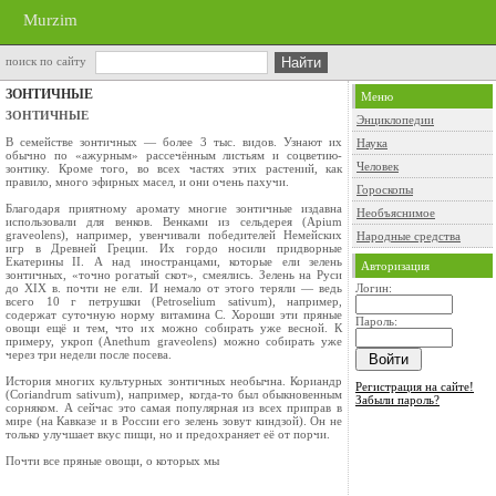
Murzim
поиск по сайту
ЗОНТИЧНЫЕ
Меню
ЗОНТИЧНЫЕ
Энциклопедии
В семействе зонтичных — более 3 тыс. ви­дов. Узнают их
Наука
обычно по «ажурным» рассечённым листьям и соцветию-
Человек
зонтику. Кроме того, во всех частях этих растений, как
правило, много эфирных масел, и они очень пахучи.
Гороскопы
Благодаря приятному аромату многие зонтичные издавна
Необъяснимое
использовали для вен­ков. Венками из сельдерея (Apium
graveolens), например, увенчивали победителей Немейских
Народные средства
игр в Древней Греции. Их гордо носили придворные
Екатерины II. А над иностранцами, которые ели зелень
Авторизация
зонтич­ных, «точно рогатый скот», смеялись. Зелень на Руси
до XIX в. почти не ели. И немало от этого теряли — ведь
Логин:
всего 10 г петрушки (Petroselium sativum), например,
содержат суточную норму витамина С. Хороши эти пряные
Пароль:
овощи ещё и тем, что их можно собирать уже весной. К
примеру, укроп (Anethum graveolens) можно собирать уже
через три недели после посева.
История многих культурных зонтичных необычна. Кориандр
Регистрация на сайте!
(Coriandrum sativum), например, когда-то был обыкновенным
Забыли пароль?
сор­няком. А сейчас это самая популярная из всех приправ в
мире (на Кавказе и в России его зелень зовут киндзой). Он не
только улучшает вкус пищи, но и предохраняет её от порчи.
Почти все пряные овощи, о которых мы