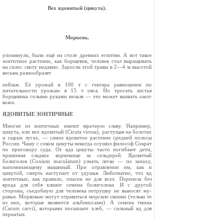
Вех ядовитый (цикута).
Морковь.
упомянули, были ещё на столе древ­них египтян. А вот такое
зонтичное растение, как борщевик, человек стал выращивать
на силос скоту недавно. Заросли этой травы в 2—4 м высотой
весьма разнообразят
пейзаж. Её урожай в 100 т с гектара равноценен по
питательности урожаю в 15 т овса. Но трогать листья
борщевика голыми руками нельзя — это может вызвать ожог
кожи.
ЯДОВИТЫЕ ЗОНТИЧНЫЕ
Многие из зонтичных имеют мрачную славу. Например,
цикута, или вех ядовитый (Cicuta virosa), растущая на болотах
и сы­рых лугах, — самое ядовитое рас­тение средней полосы
России. Чашу с соком цикуты некогда осушил философ Сократ
по приговору суда. От яда цикуты часто погибают дети,
принимая сладкое корневище за сельдерей. Ядовитый
болиголов (Conium maculatum) узнать легко — по запаху,
напоминающему мышиный. При отравлении им, как и
цикутой, смерть наступает от удушья. Любопытно, что яд
зонтичных, как правило, опасен не для всех. Перепела без
вреда для се­бя клюют семена болиголова. И с другой
стороны, съедобную для чело­века петрушку не выносят му­
равьи. Морковью могут отравиться морские свинки (толь­ко те
из них, которые являются альбиносами). А семена тмина
(Carum carvi), которыми посыпают хлеб, — сильный яд для
пернатых.